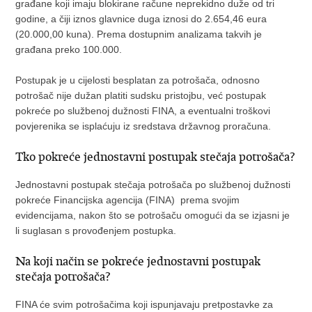
građane koji imaju blokirane račune neprekidno duže od tri
godine, a čiji iznos glavnice duga iznosi do 2.654,46 eura
(20.000,00 kuna). Prema dostupnim analizama takvih je
građana preko 100.000.
Postupak je u cijelosti besplatan za potrošača, odnosno
potrošač nije dužan platiti sudsku pristojbu, već postupak
pokreće po službenoj dužnosti FINA, a eventualni troškovi
povjerenika se isplaćuju iz sredstava državnog proračuna.
Tko pokreće jednostavni postupak stečaja potrošača?
Jednostavni postupak stečaja potrošača po službenoj dužnosti
pokreće Financijska agencija (FINA) prema svojim
evidencijama, nakon što se potrošaču omogući da se izjasni je
li suglasan s provođenjem postupka.
Na koji način se pokreće jednostavni postupak
stečaja potrošača?
FINA će svim potrošačima koji ispunjavaju pretpostavke za