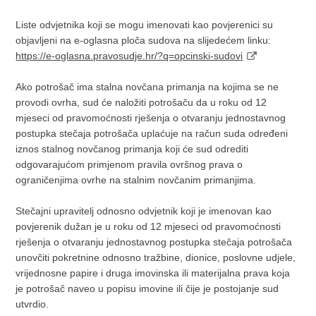
Liste odvjetnika koji se mogu imenovati kao povjerenici su
objavljeni na e-oglasna ploča sudova na slijedećem linku:
https://e-oglasna.pravosudje.hr/?q=opcinski-sudovi
Ako potrošač ima stalna novčana primanja na kojima se ne
provodi ovrha, sud će naložiti potrošaču da u roku od 12
mjeseci od pravomoćnosti rješenja o otvaranju jednostavnog
postupka stečaja potrošača uplaćuje na račun suda određeni
iznos stalnog novčanog primanja koji će sud odrediti
odgovarajućom primjenom pravila ovršnog prava o
ograničenjima ovrhe na stalnim novčanim primanjima.
Stečajni upravitelj odnosno odvjetnik koji je imenovan kao
povjerenik dužan je u roku od 12 mjeseci od pravomoćnosti
rješenja o otvaranju jednostavnog postupka stečaja potrošača
unovčiti pokretnine odnosno tražbine, dionice, poslovne udjele,
vrijednosne papire i druga imovinska ili materijalna prava koja
je potrošač naveo u popisu imovine ili čije je postojanje sud
utvrdio.