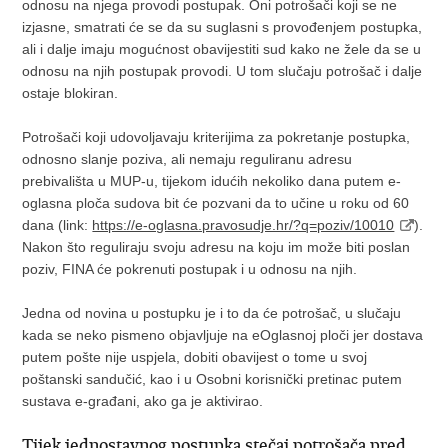
odnosu na njega provodi postupak. Oni potrošači koji se ne
izjasne, smatrati će se da su suglasni s provođenjem postupka,
ali i dalje imaju mogućnost obavijestiti sud kako ne žele da se u
odnosu na njih postupak provodi. U tom slučaju potrošač i dalje
ostaje blokiran.
Potrošači koji udovoljavaju kriterijima za pokretanje postupka,
odnosno slanje poziva, ali nemaju reguliranu adresu
prebivališta u MUP-u, tijekom idućih nekoliko dana putem e-
oglasna ploča sudova bit će pozvani da to učine u roku od 60
dana (link:
https://e-oglasna.pravosudje.hr/?q=poziv/10010
).
Nakon što reguliraju svoju adresu na koju im može biti poslan
poziv, FINA će pokrenuti postupak i u odnosu na njih.
Jedna od novina u postupku je i to da će potrošač, u slučaju
kada se neko pismeno objavljuje na eOglasnoj ploči jer dostava
putem pošte nije uspjela, dobiti obavijest o tome u svoj
poštanski sandučić, kao i u Osobni korisnički pretinac putem
sustava e-građani, ako ga je aktivirao.
Tijek jednostavnog postupka stečaj potrošača pred