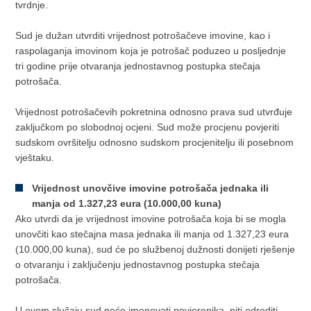
tvrdnje.
Sud je dužan utvrditi vrijednost potrošačeve imovine, kao i
raspolaganja imovinom koja je potrošač poduzeo u posljednje
tri godine prije otvaranja jednostavnog postupka stečaja
potrošača.
Vrijednost potrošačevih pokretnina odnosno prava sud utvrđuje
zaključkom po slobodnoj ocjeni. Sud može procjenu povjeriti
sudskom ovršitelju odnosno sudskom procjenitelju ili posebnom
vještaku.
Vrijednost unovčive imovine potrošača jednaka ili
manja od 1.327,23 eura (10.000,00 kuna)
Ako utvrdi da je vrijednost imovine potrošača koja bi se mogla
unovčiti kao stečajna masa jednaka ili manja od 1.327,23 eura
(10.000,00 kuna), sud će po službenoj dužnosti donijeti rješenje
o otvaranju i zaključenju jednostavnog postupka stečaja
potrošača.
U ovom slučaju sud neće imenovati povjerenika, niti odrediti