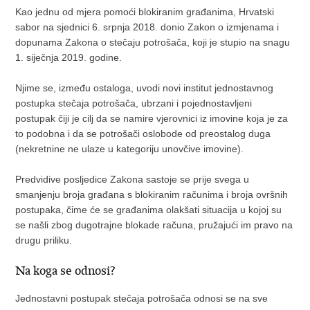
Kao jednu od mjera pomoći blokiranim građanima, Hrvatski
sabor na sjednici 6. srpnja 2018. donio Zakon o izmjenama i
dopunama Zakona o stečaju potrošača, koji je stupio na snagu
1. siječnja 2019. godine.
Njime se, između ostaloga, uvodi novi institut jednostavnog
postupka stečaja potrošača, ubrzani i pojednostavljeni
postupak čiji je cilj da se namire vjerovnici iz imovine koja je za
to podobna i da se potrošači oslobode od preostalog duga
(nekretnine ne ulaze u kategoriju unovčive imovine).
Predvidive posljedice Zakona sastoje se prije svega u
smanjenju broja građana s blokiranim računima i broja ovršnih
postupaka, čime će se građanima olakšati situacija u kojoj su
se našli zbog dugotrajne blokade računa, pružajući im pravo na
drugu priliku.
Na koga se odnosi?
Jednostavni postupak stečaja potrošača odnosi se na sve