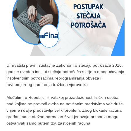
U hrvatski pravni sustav je Zakonom o stečaju potrošača 2016.
godine uveden institut stečaja potrošača s ciljem omogućavanja
insolventnim potrošačima reprogramiranja obveza i
ravnomjernog namirenja tražbina vjerovnika.
Međutim, u Republici Hrvatskoj prezaduženost fizičkih osoba
nad kojima se provodi ovrha na novčanim sredstvima već duže
vrijeme i dalje predstavlja veliki problem. Zbog blokade računa
građanima je otežan normalan život jer svoja primanja mogu
ostvarivati samo putem tzv. zaštićenih računa.