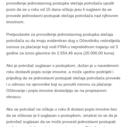
provođenje jednostavnog postupka stečaja potrošača uputiti
poziv da se u roku od 15 dana očituju jesu li suglasni da se
provede jednostavni postupak stečaja potrošača nad njihovom
imovinom.
Pretpostavke za provođenje jednostavnog postupka stečaja
potrošača su da imaju evidentiran dug u Očevidniku redoslijeda
osnova za plaćanje koji vodi FINA u neprekidnom trajanju od 3
godine za iznos glavnice do 2.654,46 eura (20.000,00 kuna).
Ako je potrošač suglasan s postupkom, dužan je u navedenom
roku dostaviti popis svoje imovine, a može ujedno podnijeti i
prijedlog da se jednostavni postupak stečaja potrošača provede
i u odnosu na vjerovnike koji su povukli osnovu za plaćanje.
Očitovanje i popis imovine dostavljaju se na propisanom
obrascu.
Ako se potrošač ne očituje u roku ili dostavi popis imovine bez
da se očitovao je li suglasan s postupkom, smatrat će se da je
potrošač suglasan da se može provesti jednostavni postupak