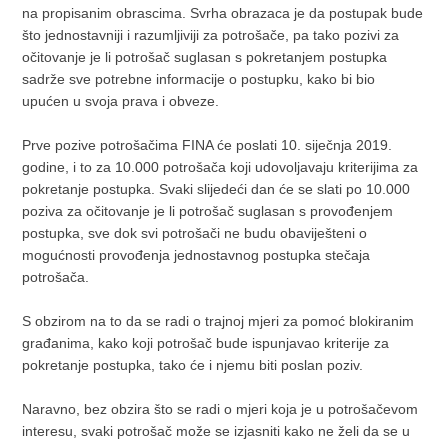
na propisanim obrascima. Svrha obrazaca je da postupak bude
što jednostavniji i razumljiviji za potrošače, pa tako pozivi za
očitovanje je li potrošač suglasan s pokretanjem postupka
sadrže sve potrebne informacije o postupku, kako bi bio
upućen u svoja prava i obveze.
Prve pozive potrošačima FINA će poslati 10. siječnja 2019.
godine, i to za 10.000 potrošača koji udovoljavaju kriterijima za
pokretanje postupka. Svaki slijedeći dan će se slati po 10.000
poziva za očitovanje je li potrošač suglasan s provođenjem
postupka, sve dok svi potrošači ne budu obaviješteni o
mogućnosti provođenja jednostavnog postupka stečaja
potrošača.
S obzirom na to da se radi o trajnoj mjeri za pomoć blokiranim
građanima, kako koji potrošač bude ispunjavao kriterije za
pokretanje postupka, tako će i njemu biti poslan poziv.
Naravno, bez obzira što se radi o mjeri koja je u potrošačevom
interesu, svaki potrošač može se izjasniti kako ne želi da se u