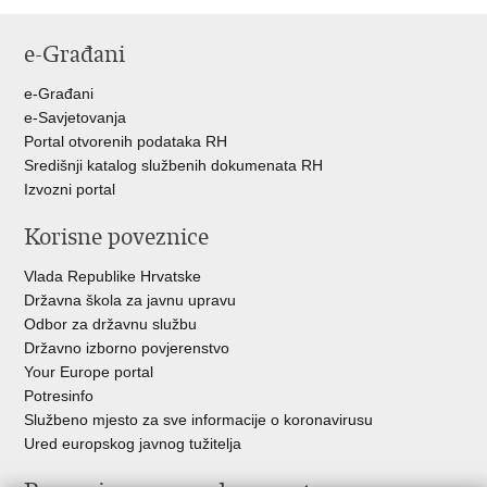
Ispiši
Podijeli
Podijeli
stranicu
na
na
e-Građani
Facebooku
Twitteru
e-Građani
e-Savjetovanja
Portal otvorenih podataka RH
Središnji katalog službenih dokumenata RH
Izvozni portal
Korisne poveznice
Vlada Republike Hrvatske
Državna škola za javnu upravu
Odbor za državnu službu
Državno izborno povjerenstvo
Your Europe portal
Potresinfo
Službeno mjesto za sve informacije o koronavirusu
Ured europskog javnog tužitelja