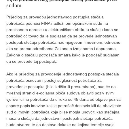
sudom
Prijedlog za provedbu jednostavnog postupka stečaja
potrošača podnosi FINA nadležnom općinskom sudu na
propisanom obrascu u elektroničkom obliku u slučaju kada se
potrošač očitovao da je suglasan da se provede jednostavan
postupak stečaja potrošača nad njegovom imovinom, odnosno
ako se prema odredbama Zakona o izmjenama i dopunama
Zakona o stečaju potrošača smatra kako je potrošač suglasan
da se provede taj postupak.
Ako je prijedlog za provođenje jednostavnog postupka stečaja
potrošača osnovan i postoji suglasnost potrošača za
provođenje postupka (bilo izričita ili presumirana), sud će na
mrežnoj stranici e-oglasna ploča sudova objaviti poziv svim
vjerovnicima potrošača da u roku od 45 dana od objave poziva
ospore popis imovine koji je potrošač dostavio i/ili da obavijeste
sud o imovini potrošača koja bi se mogla unovčiti kao stečajna
masa u slučaju da jednostavni postupak stečaja potrošača
bude otvoren te da dostave dokaze na kojima temelje svoje