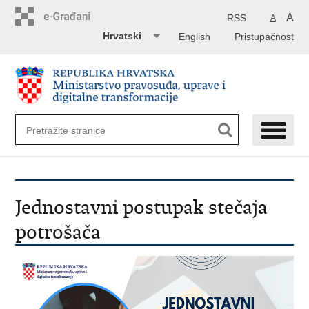
Preskoči
na
A
RSS
A
glavni
Hrvatski
English
Pristupačnost
sadržaj
Jednostavni postupak stečaja
potrošača