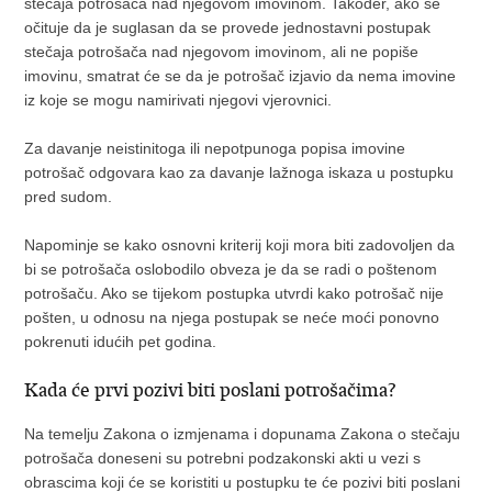
stečaja potrošača nad njegovom imovinom. Također, ako se
očituje da je suglasan da se provede jednostavni postupak
stečaja potrošača nad njegovom imovinom, ali ne popiše
imovinu, smatrat će se da je potrošač izjavio da nema imovine
iz koje se mogu namirivati njegovi vjerovnici.
Za davanje neistinitoga ili nepotpunoga popisa imovine
potrošač odgovara kao za davanje lažnoga iskaza u postupku
pred sudom.
Napominje se kako osnovni kriterij koji mora biti zadovoljen da
bi se potrošača oslobodilo obveza je da se radi o poštenom
potrošaču. Ako se tijekom postupka utvrdi kako potrošač nije
pošten, u odnosu na njega postupak se neće moći ponovno
pokrenuti idućih pet godina.
Kada će prvi pozivi biti poslani potrošačima?
Na temelju Zakona o izmjenama i dopunama Zakona o stečaju
potrošača doneseni su potrebni podzakonski akti u vezi s
obrascima koji će se koristiti u postupku te će pozivi biti poslani