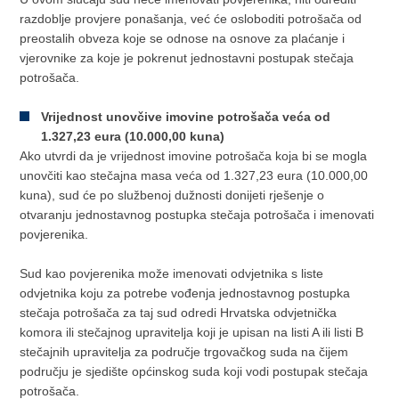
razdoblje provjere ponašanja, već će osloboditi potrošača od
preostalih obveza koje se odnose na osnove za plaćanje i
vjerovnike za koje je pokrenut jednostavni postupak stečaja
potrošača.
Vrijednost unovčive imovine potrošača veća od
1.327,23 eura (10.000,00 kuna)
Ako utvrdi da je vrijednost imovine potrošača koja bi se mogla
unovčiti kao stečajna masa veća od 1.327,23 eura (10.000,00
kuna), sud će po službenoj dužnosti donijeti rješenje o
otvaranju jednostavnog postupka stečaja potrošača i imenovati
povjerenika.
Sud kao povjerenika može imenovati odvjetnika s liste
odvjetnika koju za potrebe vođenja jednostavnog postupka
stečaja potrošača za taj sud odredi Hrvatska odvjetnička
komora ili stečajnog upravitelja koji je upisan na listi A ili listi B
stečajnih upravitelja za područje trgovačkog suda na čijem
području je sjedište općinskog suda koji vodi postupak stečaja
potrošača.