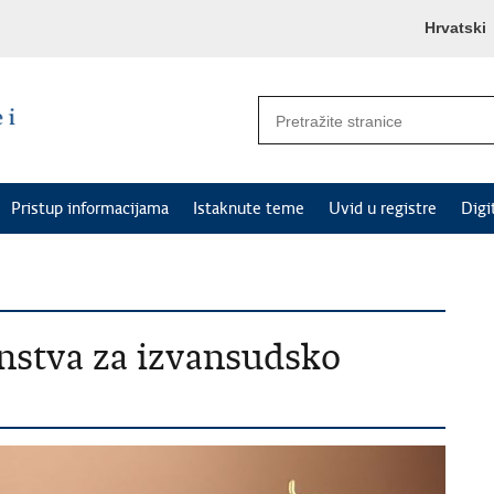
Hrvatski
Pristup informacijama
Istaknute teme
Uvid u registre
Digi
enstva za izvansudsko