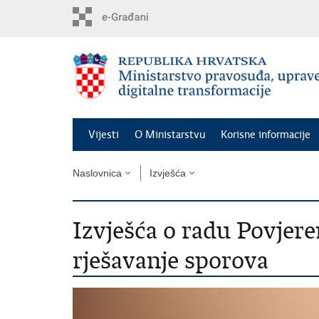
Preskoči
na
glavni
sadržaj
Vijesti
O Ministarstvu
Korisne informacije
Naslovnica
Izvješća
Izvješća o radu Povjer
rješavanje sporova