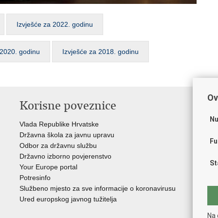
Izvješće za 2022. godinu
i 2020. godinu
Izvješće za 2018. godinu
Ov
Korisne poveznice
P
Nu
Vlada Republike Hrvatske
Por
Državna škola za javnu upravu
Drž
Fu
Odbor za državnu službu
Ure
Državno izborno povjerenstvo
Drž
St
Your Europe portal
Drž
Potresinfo
Pra
Službeno mjesto za sve informacije o koronavirusu
Hrv
Ured europskog javnog tužitelja
Hrv
Eur
Na 