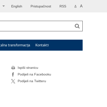
A
English
Pristupačnost
RSS
A
talna transformacija
Kontakti
Ispiši stranicu
Podijeli na Facebooku
Podijeli na Twitteru