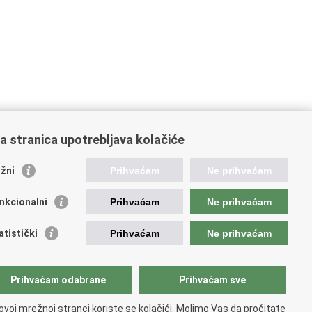
a stranica upotrebljava kolačiće
oveznice pravosudnog sustava
žni
Prihvaćam
Ne prihvaćam
tal sudova
avno odvjetništvo
nkcionalni
Prihvaćam
Ne prihvaćam
d za suzbijanje korupcije i organiziranog kriminaliteta
avno sudbeno vijeće
atistički
Prihvaćam
Ne prihvaćam
avnoodvjetničko vijeće
vosudna akademija
atska odvjetnička komora
Prihvaćam odabrane
Prihvaćam sve
atska javnobilježnička komora
opski pravosudni portal
ovoj mrežnoj stranci koriste se kolačići. Molimo Vas da pročitate