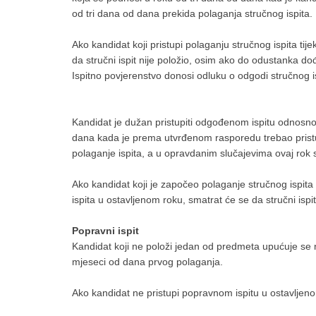
od tri dana od dana prekida polaganja stručnog ispita.
Ako kandidat koji pristupi polaganju stručnog ispita ti
da stručni ispit nije položio, osim ako do odustanka do
Ispitno povjerenstvo donosi odluku o odgodi stručnog i
Kandidat je dužan pristupiti odgođenom ispitu odnosno n
dana kada je prema utvrđenom rasporedu trebao pristu
polaganje ispita, a u opravdanim slučajevima ovaj rok 
Ako kandidat koji je započeo polaganje stručnog ispita 
ispita u ostavljenom roku, smatrat će se da stručni ispit
Popravni ispit
Kandidat koji ne položi jedan od predmeta upućuje se na
mjeseci od dana prvog polaganja.
Ako kandidat ne pristupi popravnom ispitu u ostavljenom