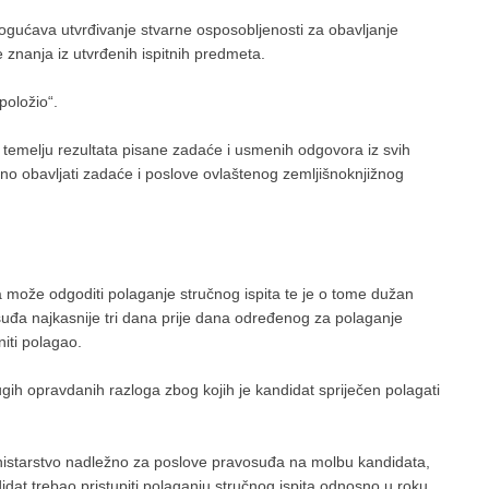
ogućava utvrđivanje stvarne osposobljenosti za obavljanje
re znanja iz utvrđenih ispitnih predmeta.
položio“.
 temelju rezultata pisane zadaće i usmenih odgovora iz svih
no obavljati zadaće i poslove ovlaštenog zemljišnoknjižnog
 može odgoditi polaganje stručnog ispita te je o tome dužan
osuđa najkasnije tri dana prije dana određenog za polaganje
niti polagao.
rugih opravdanih razloga zbog kojih je kandidat spriječen polagati
inistarstvo nadležno za poslove pravosuđa na molbu kandidata,
idat trebao pristupiti polaganju stručnog ispita odnosno u roku