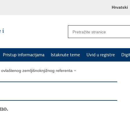
Hrvatski
Pristup informacijama
Istaknute teme
Uvid u registre
Digi
a ovlaštenog zemljišnoknjižnog referenta
eno.