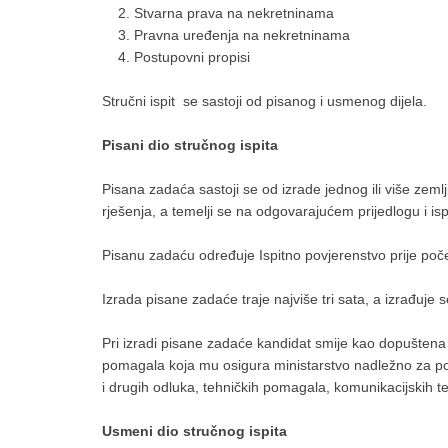
Stvarna prava na nekretninama
Pravna uređenja na nekretninama
Postupovni propisi
Stručni ispit se sastoji od pisanog i usmenog dijela.
Pisani dio stručnog ispita
Pisana zadaća sastoji se od izrade jednog ili više zem
rješenja, a temelji se na odgovarajućem prijedlogu i i
Pisanu zadaću određuje Ispitno povjerenstvo prije poče
Izrada pisane zadaće traje najviše tri sata, a izrađuje 
Pri izradi pisane zadaće kandidat smije kao dopuštena p
pomagala koja mu osigura ministarstvo nadležno za po
i drugih odluka, tehničkih pomagala, komunikacijskih te
Usmeni dio stručnog ispita