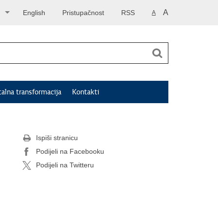
A
English
Pristupačnost
RSS
A
talna transformacija
Kontakti
Ispiši stranicu
Podijeli na Facebooku
Podijeli na Twitteru