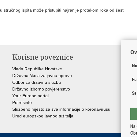
u stručnog ispita može pristupiti najranije protekom roka od šest
Ov
Korisne poveznice
P
Nu
Vlada Republike Hrvatske
Por
Državna škola za javnu upravu
Drž
Fu
Odbor za državnu službu
Ure
Državno izborno povjerenstvo
Drž
St
Your Europe portal
Drž
Potresinfo
Pra
Službeno mjesto za sve informacije o koronavirusu
Hrv
Ured europskog javnog tužitelja
Hrv
Eur
Na 
Oba