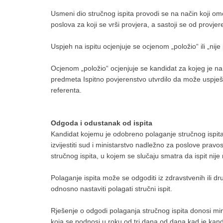
Usmeni dio stručnog ispita provodi se na način koji om
poslova za koji se vrši provjera, a sastoji se od provje
Uspjeh na ispitu ocjenjuje se ocjenom „položio“ ili „nije 
Ocjenom „položio“ ocjenjuje se kandidat za kojeg je na
predmeta Ispitno povjerenstvo utvrdilo da može uspješ
referenta.
Odgoda i odustanak od ispita
Kandidat kojemu je odobreno polaganje stručnog ispita
izvijestiti sud i ministarstvo nadležno za poslove prav
stručnog ispita, u kojem se slučaju smatra da ispit nije 
Polaganje ispita može se odgoditi iz zdravstvenih ili d
odnosno nastaviti polagati stručni ispit.
Rješenje o odgodi polaganja stručnog ispita donosi m
koja se podnosi u roku od tri dana od dana kad je kand