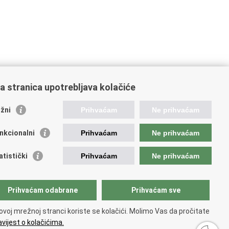
a stranica upotrebljava kolačiće
oveznice pravosudnog sustava
žni
Prihvaćam
Ne prihvaćam
tal sudova
avno odvjetništvo
nkcionalni
Prihvaćam
Ne prihvaćam
d za suzbijanje korupcije i organiziranog kriminaliteta
avno sudbeno vijeće
atistički
Prihvaćam
Ne prihvaćam
avnoodvjetničko vijeće
vosudna akademija
atska odvjetnička komora
Prihvaćam odabrane
Prihvaćam sve
atska javnobilježnička komora
opski pravosudni portal
ovoj mrežnoj stranci koriste se kolačići. Molimo Vas da pročitate
vijest o kolačićima.