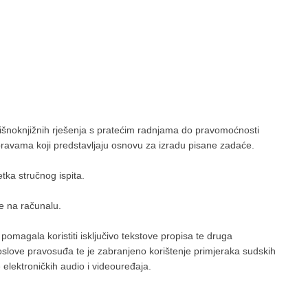
ljišnoknjižnih rješenja s pratećim radnjama do pravomoćnosti
spravama koji predstavljaju osnovu za izradu pisane zadaće.
tka stručnog ispita.
se na računalu.
omagala koristiti isključivo tekstove propisa te druga
slove pravosuđa te je zabranjeno korištenje primjeraka sudskih
 elektroničkih audio i videouređaja.