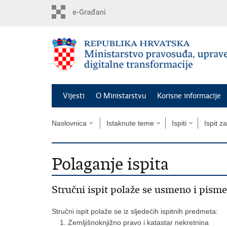
Preskoči
na
glavni
sadržaj
Vijesti
O Ministarstvu
Korisne informacije
Naslovnica
Istaknute teme
Ispiti
Ispit z
Polaganje ispita
Stručni ispit polaže se usmeno i pism
Stručni ispit polaže se iz sljedećih ispitnih predmeta:
Zemljišnoknjižno pravo i katastar nekretnina