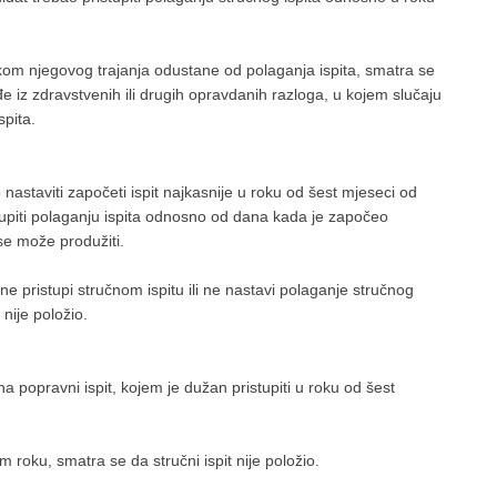
jekom njegovog trajanja odustane od polaganja ispita, smatra se
đe iz zdravstvenih ili drugih opravdanih razloga, u kojem slučaju
spita.
astaviti započeti ispit najkasnije u roku od šest mjeseci od
piti polaganju ispita odnosno od dana kada je započeo
se može produžiti.
ne pristupi stručnom ispitu ili ne nastavi polaganje stručnog
 nije položio.
 popravni ispit, kojem je dužan pristupiti u roku od šest
 roku, smatra se da stručni ispit nije položio.