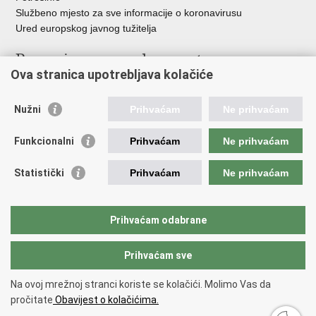
Službeno mjesto za sve informacije o koronavirusu
Ured europskog javnog tužitelja
Poveznice pravosudnog sustava
Ova stranica upotrebljava kolačiće
Portal sudova
Državno odvjetništvo
Nužni
Prihvaćam
Ne prihvaćam
Ured za suzbijanje korupcije i organiziranog kriminaliteta
Državno sudbeno vijeće
Funkcionalni
Prihvaćam
Ne prihvaćam
Državnoodvjetničko vijeće
Pravosudna akademija
Statistički
Prihvaćam
Ne prihvaćam
Hrvatska odvjetnička komora
Hrvatska javnobilježnička komora
Europski pravosudni portal
Prihvaćam odabrane
Prihvaćam sve
Povratak na vrh
Copyright © 2026 Ministarstvo pravosuđa, uprave i digitalne
Na ovoj mrežnoj stranci koriste se kolačići. Molimo Vas da
transformacije Republike Hrvatske.
Uvjeti korištenja
.
Izjava o
pročitate
Obavijest o kolačićima.
pristupačnosti
.