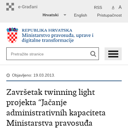
Preskoči
na
A
RSS
A
glavni
Hrvatski
English
Pristupačnost
sadržaj
Objavljeno: 19.03.2013.
Završetak twinning light
projekta “Jačanje
administrativnih kapaciteta
Ministarstva pravosuđa