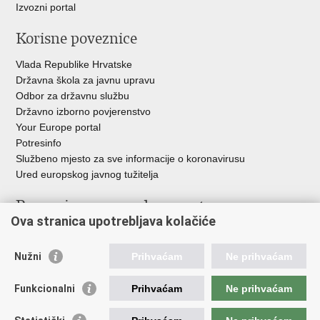
Izvozni portal
Korisne poveznice
Vlada Republike Hrvatske
Državna škola za javnu upravu
Odbor za državnu službu
Državno izborno povjerenstvo
Your Europe portal
Potresinfo
Službeno mjesto za sve informacije o koronavirusu
Ured europskog javnog tužitelja
Poveznice pravosudnog sustava
Ova stranica upotrebljava kolačiće
Portal sudova
Državno odvjetništvo
Nužni
Prihvaćam
Ne prihvaćam
Ured za suzbijanje korupcije i organiziranog kriminaliteta
Državno sudbeno vijeće
Funkcionalni
Prihvaćam
Ne prihvaćam
Državnoodvjetničko vijeće
Pravosudna akademija