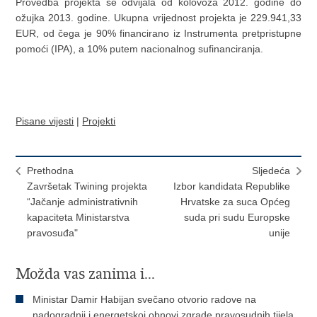
Provedba projekta se odvijala od kolovoza 2012. godine do
ožujka 2013. godine. Ukupna vrijednost projekta je 229.941,33
EUR, od čega je 90% financirano iz Instrumenta pretpristupne
pomoći (IPA), a 10% putem nacionalnog sufinanciranja.
Pisane vijesti
|
Projekti
Prethodna
Sljedeća
Završetak Twining projekta
Izbor kandidata Republike
“Jačanje administrativnih
Hrvatske za suca Općeg
kapaciteta Ministarstva
suda pri sudu Europske
pravosuđa"
unije
Možda vas zanima i...
Ministar Damir Habijan svečano otvorio radove na
nadogradnji i energetskoj obnovi zgrade pravosudnih tijela