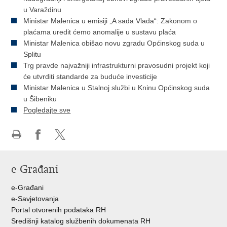
u Varaždinu
Ministar Malenica u emisiji „A sada Vlada“: Zakonom o
plaćama uredit ćemo anomalije u sustavu plaća
Ministar Malenica obišao novu zgradu Općinskog suda u
Splitu
Trg pravde najvažniji infrastrukturni pravosudni projekt koji
će utvrditi standarde za buduće investicije
Ministar Malenica u Stalnoj službi u Kninu Općinskog suda
u Šibeniku
Pogledajte sve
Ispiši
Podijeli
Podijeli
stranicu
na
na
e-Građani
Facebooku
Twitteru
e-Građani
e-Savjetovanja
Portal otvorenih podataka RH
Središnji katalog službenih dokumenata RH