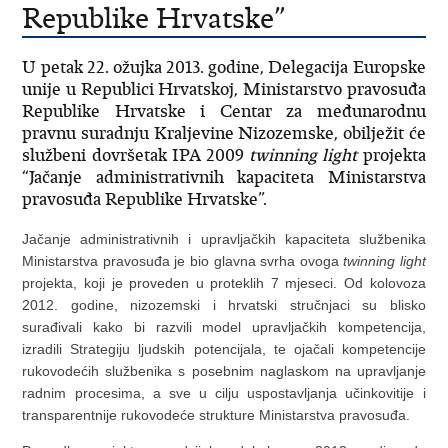
Republike Hrvatske”
U petak 22. ožujka 2013. godine, Delegacija Europske
unije u Republici Hrvatskoj, Ministarstvo pravosuđa
Republike Hrvatske i Centar za međunarodnu
pravnu suradnju Kraljevine Nizozemske, obilježit će
službeni dovršetak IPA 2009
twinning light
projekta
“Jačanje administrativnih kapaciteta Ministarstva
pravosuđa Republike Hrvatske”.
Jačanje administrativnih i upravljačkih kapaciteta službenika
Ministarstva pravosuđa je bio glavna svrha ovoga
twinning light
projekta, koji je proveden u proteklih 7 mjeseci. Od kolovoza
2012. godine, nizozemski i hrvatski stručnjaci su blisko
surađivali kako bi razvili model upravljačkih kompetencija,
izradili Strategiju ljudskih potencijala, te ojačali kompetencije
rukovodećih službenika s posebnim naglaskom na upravljanje
radnim procesima, a sve u cilju uspostavljanja učinkovitije i
transparentnije rukovodeće strukture Ministarstva pravosuđa.