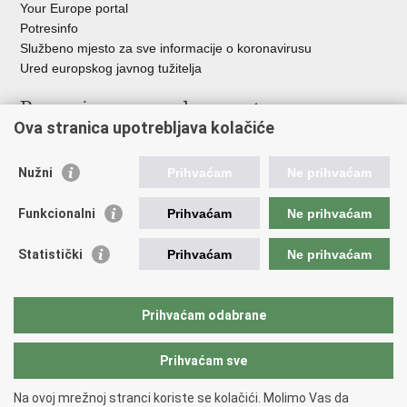
Your Europe portal
Potresinfo
Službeno mjesto za sve informacije o koronavirusu
Ured europskog javnog tužitelja
Poveznice pravosudnog sustava
Ova stranica upotrebljava kolačiće
Portal sudova
Državno odvjetništvo
Nužni
Prihvaćam
Ne prihvaćam
Ured za suzbijanje korupcije i organiziranog kriminaliteta
Državno sudbeno vijeće
Funkcionalni
Prihvaćam
Ne prihvaćam
Državnoodvjetničko vijeće
Pravosudna akademija
Statistički
Prihvaćam
Ne prihvaćam
Hrvatska odvjetnička komora
Hrvatska javnobilježnička komora
Europski pravosudni portal
Prihvaćam odabrane
Prihvaćam sve
Povratak na vrh
Copyright © 2026 Ministarstvo pravosuđa, uprave i digitalne
Na ovoj mrežnoj stranci koriste se kolačići. Molimo Vas da