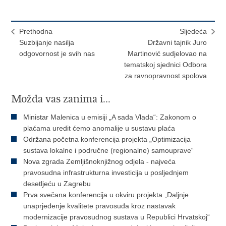
Prethodna
Sljedeća
Suzbijanje nasilja
Državni tajnik Juro
odgovornost je svih nas
Martinović sudjelovao na
tematskoj sjednici Odbora
za ravnopravnost spolova
Možda vas zanima i...
Ministar Malenica u emisiji „A sada Vlada“: Zakonom o
plaćama uredit ćemo anomalije u sustavu plaća
Održana početna konferencija projekta „Optimizacija
sustava lokalne i područne (regionalne) samouprave“
Nova zgrada Zemljišnoknjižnog odjela - najveća
pravosudna infrastrukturna investicija u posljednjem
desetljeću u Zagrebu
Prva svečana konferencija u okviru projekta „Daljnje
unaprjeđenje kvalitete pravosuđa kroz nastavak
modernizacije pravosudnog sustava u Republici Hrvatskoj“