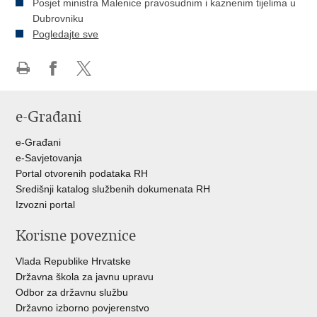
Posjet ministra Malenice pravosudnim i kaznenim tijelima u
Dubrovniku
Pogledajte sve
Ispiši
Podijeli
Podijeli
stranicu
na
na
e-Građani
Facebooku
Twitteru
e-Građani
e-Savjetovanja
Portal otvorenih podataka RH
Središnji katalog službenih dokumenata RH
Izvozni portal
Korisne poveznice
Vlada Republike Hrvatske
Državna škola za javnu upravu
Odbor za državnu službu
Državno izborno povjerenstvo