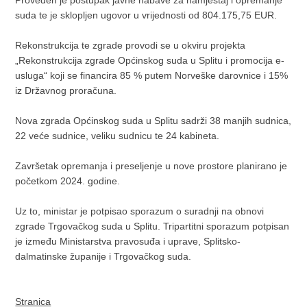
Proveden je postupak javne nabave za namještaj i opremanje
suda te je sklopljen ugovor u vrijednosti od 804.175,75 EUR.
Rekonstrukcija te zgrade provodi se u okviru projekta
„Rekonstrukcija zgrade Općinskog suda u Splitu i promocija e-
usluga“ koji se financira 85 % putem Norveške darovnice i 15%
iz Državnog proračuna.
Nova zgrada Općinskog suda u Splitu sadrži 38 manjih sudnica,
22 veće sudnice, veliku sudnicu te 24 kabineta.
Završetak opremanja i preseljenje u nove prostore planirano je
početkom 2024. godine.
Uz to, ministar je potpisao sporazum o suradnji na obnovi
zgrade Trgovačkog suda u Splitu. Tripartitni sporazum potpisan
je između Ministarstva pravosuđa i uprave, Splitsko-
dalmatinske županije i Trgovačkog suda.
Stranica