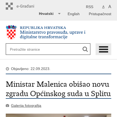
Preskoči
na
A
RSS
A
glavni
Hrvatski
English
Pristupačnost
sadržaj
Objavljeno: 22.09.2023.
Ministar Malenica obišao novu
zgradu Općinskog suda u Splitu
Galerija fotografija