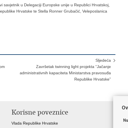
vi savjetnik u Delegaciji Europske unije u Republici Hrvatskoj,
epublike Hrvatske te Stella Ronner Grubačić, Veleposlanica
Sljedeća
kom
Završetak twinning light projekta “Jačanje
administrativnih kapaciteta Ministarstva pravosuđa
Republike Hrvatske”
Ov
Korisne poveznice
P
Nu
Vlada Republike Hrvatske
Por