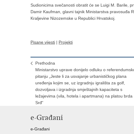
Sudionicima svečanosti obratit će se Luigi M. Barile, pr
Damir Kaufman, glavni tajnik Ministarstva pravosuđa R
Kraljevine Nizozemske u Republici Hrvatskoj.
Pisane vijesti
|
Projekti
Prethodna
Ministarstvo uprave donijelo odluku o referendums
pitanju „Jeste li za usvajanje urbanističkog plana
uređenja kojim se, uz izgradnju igrališta za golf,
dozvoljava i izgradnja smještajnih kapaciteta s
ležajevima (vila, hotela i apartmana) na platou brda
Srđ“
e-Građani
e-Građani