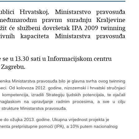
blici Hrvatskoj, Ministarstvo pravosuđa
međunarodnu pravnu suradnju Kraljevine
ežit će službeni dovršetak IPA 2009 twinning
tivnih kapaciteta Ministarstva pravosuđa
 se u 13.30 sati u Informacijskom centru
u Zagrebu.
žbenika Ministarstva pravosuđa bilo je glavna svrha ovog twinning
seci. Od kolovoza 2012. godine, nizozemski i hrvatski stručnjaci
kompetencija, izradili Strategiju ljudskih potencijala, te ojačali
naglaskom na upravljanje radnim procesima, a sve u cilju
e strukture Ministarstva pravosuđa.
e do ožujka 2013. godine. Ukupna vrijednost projekta je
menta pretpristupne pomoći (IPA), a 10% putem nacionalnog