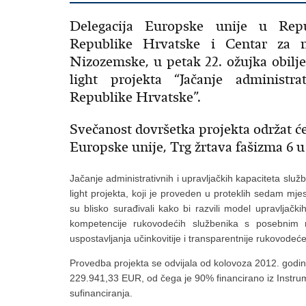
Delegacija Europske unije u Repu
Republike Hrvatske i Centar za 
Nizozemske, u petak 22. ožujka obilj
light projekta “Jačanje administra
Republike Hrvatske”.
Svečanost dovršetka projekta održat će
Europske unije, Trg žrtava fašizma 6 
Jačanje administrativnih i upravljačkih kapaciteta slu
light projekta, koji je proveden u proteklih sedam mje
su blisko surađivali kako bi razvili model upravljačkih 
kompetencije rukovodećih službenika s posebnim 
uspostavljanja učinkovitije i transparentnije rukovodeć
Provedba projekta se odvijala od kolovoza 2012. godin
229.941,33 EUR, od čega je 90% financirano iz Instru
sufinanciranja.