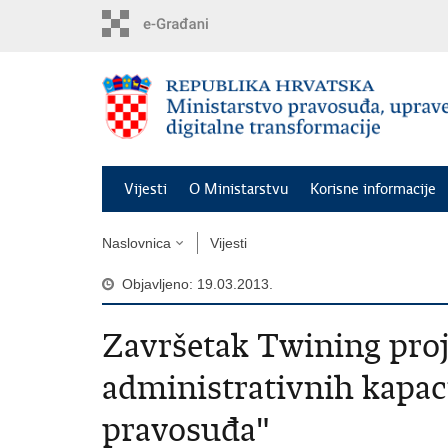
Preskoči
na
glavni
sadržaj
Vijesti
O Ministarstvu
Korisne informacije
Naslovnica
Vijesti
Objavljeno: 19.03.2013.
Završetak Twining proj
administrativnih kapac
pravosuđa"