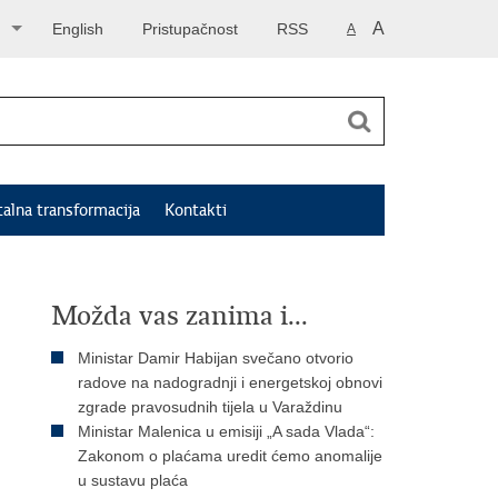
A
English
Pristupačnost
RSS
A
talna transformacija
Kontakti
Možda vas zanima i...
Ministar Damir Habijan svečano otvorio
radove na nadogradnji i energetskoj obnovi
zgrade pravosudnih tijela u Varaždinu
Ministar Malenica u emisiji „A sada Vlada“:
Zakonom o plaćama uredit ćemo anomalije
u sustavu plaća