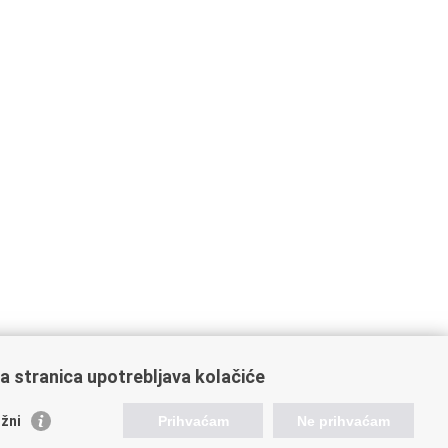
a stranica upotrebljava kolačiće
oveznice pravosudnog sustava
žni
Prihvaćam
Ne prihvaćam
tal sudova