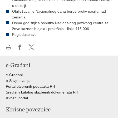
u obitelji
Obilježavanje Nacionalnog dana borbe protiv nasilja nad
ženama
Osma godišnjica osnutka Nacionalnog pozivnog centra za
žrtve kaznenih djela i prekršaja - linija 116 006
Pogledajte sve
Ispiši
Podijeli
Podijeli
stranicu
na
na
e-Građani
Facebooku
Twitteru
e-Građani
e-Savjetovanja
Portal otvorenih podataka RH
Središnji katalog službenih dokumenata RH
Izvozni portal
Korisne poveznice