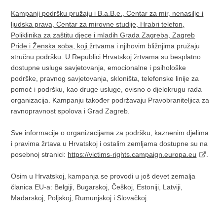
Kampanji podršku pružaju i B.a.B.e., Centar za mir, nenasilje i
ljudska prava, Centar za mirovne studije, Hrabri telefon,
Poliklinika za zaštitu djece i mladih Grada Zagreba, Zagreb
Pride i Ženska soba, koji
žrtvama i njihovim bližnjima pružaju
stručnu podršku. U Republici Hrvatskoj žrtvama su besplatno
dostupne usluge savjetovanja, emocionalne i psihološke
podrške, pravnog savjetovanja, skloništa, telefonske linije za
pomoć i podršku, kao druge usluge, ovisno o djelokrugu rada
organizacija. Kampanju također podržavaju Pravobraniteljica za
ravnopravnost spolova i Grad Zagreb.
Sve informacije o organizacijama za podršku, kaznenim djelima
i pravima žrtava u Hrvatskoj i ostalim zemljama dostupne su na
posebnoj stranici:
https://victims-rights.campaign.europa.eu
.
Osim u Hrvatskoj, kampanja se provodi u još devet zemalja
članica EU-a: Belgiji, Bugarskoj, Češkoj, Estoniji, Latviji,
Mađarskoj, Poljskoj, Rumunjskoj i Slovačkoj.