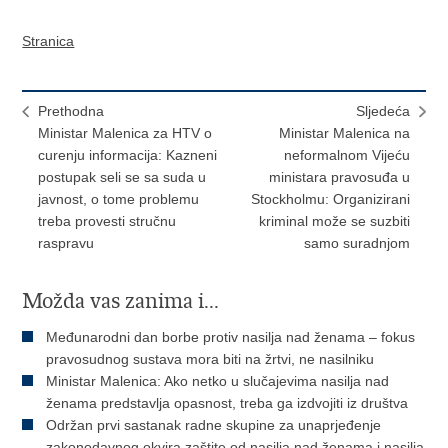
Stranica
Prethodna
Sljedeća
Ministar Malenica za HTV o
Ministar Malenica na
curenju informacija: Kazneni
neformalnom Vijeću
postupak seli se sa suda u
ministara pravosuđa u
javnost, o tome problemu
Stockholmu: Organizirani
treba provesti stručnu
kriminal može se suzbiti
raspravu
samo suradnjom
Možda vas zanima i...
Međunarodni dan borbe protiv nasilja nad ženama – fokus
pravosudnog sustava mora biti na žrtvi, ne nasilniku
Ministar Malenica: Ako netko u slučajevima nasilja nad
ženama predstavlja opasnost, treba ga izdvojiti iz društva
Održan prvi sastanak radne skupine za unaprjeđenje
zakonodavnog okvira zaštite od nasilja nad ženama i nasilja