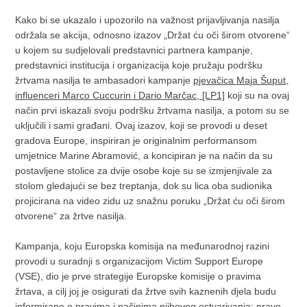
Kako bi se ukazalo i upozorilo na važnost prijavljivanja nasilja
održala se akcija, odnosno izazov „Držat ću oči širom otvorene“
u kojem su sudjelovali predstavnici partnera kampanje,
predstavnici institucija i organizacija koje pružaju podršku
žrtvama nasilja te ambasadori kampanje
pjevačica Maja Šuput,
influenceri Marco Cuccurin i Dario Marčac,
[LP1]
koji su na ovaj
način prvi iskazali svoju podršku žrtvama nasilja, a potom su se
uključili i sami građani. Ovaj izazov, koji se provodi u deset
gradova Europe, inspiriran je originalnim performansom
umjetnice Marine Abramović, a koncipiran je na način da su
postavljene stolice za dvije osobe koje su se izmjenjivale za
stolom gledajući se bez treptanja, dok su lica oba sudionika
projicirana na video zidu uz snažnu poruku „Držat ću oči širom
otvorene“ za žrtve nasilja.
Kampanja, koju Europska komisija na međunarodnoj razini
provodi u suradnji s organizacijom Victim Support Europe
(VSE), dio je prve strategije Europske komisije o pravima
žrtava, a cilj joj je osigurati da žrtve svih kaznenih djela budu
informirane o pravima i načinima njihovog ostvarivanja: pravo