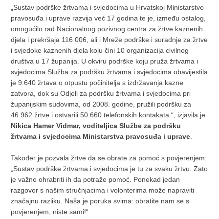
„Sustav podrške žrtvama i svjedocima u Hrvatskoj Ministarstvo
pravosuđa i uprave razvija već 17 godina te je, između ostalog,
omogućilo rad Nacionalnog pozivnog centra za žrtve kaznenih
djela i prekršaja 116 006, ali i Mreže podrške i suradnje za žrtve
i svjedoke kaznenih djela koju čini 10 organizacija civilnog
društva u 17 županija. U okviru podrške koju pruža žrtvama i
svjedocima Služba za podršku žrtvama i svjedocima obavijestila
je 9.640 žrtava o otpustu počinitelja s izdržavanja kazne
zatvora, dok su Odjeli za podršku žrtvama i svjedocima pri
županijskim sudovima, od 2008. godine, pružili podršku za
46.962 žrtve i ostvarili 50.660 telefonskih kontakata.“, izjavila je
Nikica Hamer Vidmar, voditeljica Službe za podršku
žrtvama i svjedocima Ministarstva pravosuđa i uprave
.
Također je pozvala žrtve da se obrate za pomoć s povjerenjem:
„Sustav podrške žrtvama i svjedocima je tu za svaku žrtvu. Zato
je važno ohrabriti ih da potraže pomoć. Ponekad jedan
razgovor s našim stručnjacima i volonterima može napraviti
značajnu razliku. Naša je poruka svima: obratite nam se s
povjerenjem, niste sami!“