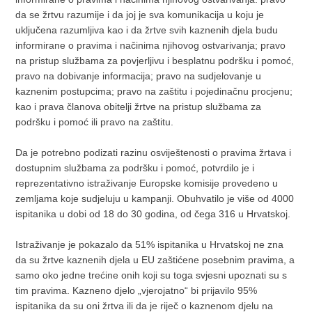
da se žrtvu razumije i da joj je sva komunikacija u koju je
uključena razumljiva kao i da žrtve svih kaznenih djela budu
informirane o pravima i načinima njihovog ostvarivanja; pravo
na pristup službama za povjerljivu i besplatnu podršku i pomoć,
pravo na dobivanje informacija; pravo na sudjelovanje u
kaznenim postupcima; pravo na zaštitu i pojedinačnu procjenu;
kao i prava članova obitelji žrtve na pristup službama za
podršku i pomoć ili pravo na zaštitu.
Da je potrebno podizati razinu osviještenosti o pravima žrtava i
dostupnim službama za podršku i pomoć, potvrdilo je i
reprezentativno istraživanje Europske komisije provedeno u
zemljama koje sudjeluju u kampanji. Obuhvatilo je više od 4000
ispitanika u dobi od 18 do 30 godina, od čega 316 u Hrvatskoj.
Istraživanje je pokazalo da 51% ispitanika u Hrvatskoj ne zna
da su žrtve kaznenih djela u EU zaštićene posebnim pravima, a
samo oko jedne trećine onih koji su toga svjesni upoznati su s
tim pravima. Kazneno djelo „vjerojatno“ bi prijavilo 95%
ispitanika da su oni žrtva ili da je riječ o kaznenom djelu na