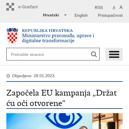
Preskoči
na
A
RSS
A
glavni
Hrvatski
English
Pristupačnost
sadržaj
Objavljeno: 28.01.2023.
Započela EU kampanja „Držat
ću oči otvorene“