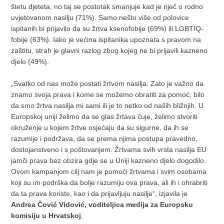
štetu djeteta, no taj se postotak smanjuje kad je riječ o rodno
uvjetovanom nasilju (71%). Samo nešto više od polovice
ispitanih bi prijavilo da su žrtva ksenofobije (69%) ili LGBTIQ-
fobije (63%). Iako je većina ispitanika upoznata s pravom na
zaštitu, strah je glavni razlog zbog kojeg ne bi prijavili kazneno
djelo (49%).
„Svatko od nas može postati žrtvom nasilja. Zato je važno da
znamo svoja prava i kome se možemo obratiti za pomoć, bilo
da smo žrtva nasilja mi sami ili je to netko od naših bližnjih. U
Europskoj uniji želimo da se glas žrtava čuje, želimo stvoriti
okruženje u kojem žrtve osjećaju da su sigurne, da ih se
razumije i podržava, da se prema njima postupa pravedno,
dostojanstveno i s poštovanjem. Žrtvama svih vrsta nasilja EU
jamči prava bez obzira gdje se u Uniji kazneno djelo dogodilo.
Ovom kampanjom cilj nam je pomoći žrtvama i svim osobama
koji su im podrška da bolje razumiju ova prava, ali ih i ohrabriti
da ta prava koriste, kao i da prijavljuju nasilje“, izjavila je
Andrea Čović Vidović, voditeljica medija za Europsku
komisiju u Hrvatskoj
.