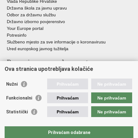
Vlada Republike Hrvatske
Državna škola za javnu upravu
Odbor za državnu službu
Državno izborno povjerenstvo
Your Europe portal
Potresinfo
Službeno mjesto za sve informacije o koronavirusu
Ured europskog javnog tužitelja
Poveznice pravosudnog sustava
Ova stranica upotrebljava kolačiće
Portal sudova
Državno odvjetništvo
Nužni
Prihvaćam
Ne prihvaćam
Ured za suzbijanje korupcije i organiziranog kriminaliteta
Državno sudbeno vijeće
Funkcionalni
Prihvaćam
Ne prihvaćam
Državnoodvjetničko vijeće
Pravosudna akademija
Statistički
Prihvaćam
Ne prihvaćam
Hrvatska odvjetnička komora
Hrvatska javnobilježnička komora
Europski pravosudni portal
Prihvaćam odabrane