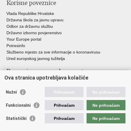
Korisne poveznice
Vlada Republike Hrvatske
Državna škola za javnu upravu
Odbor za državnu službu
Državno izborno povjerenstvo
Your Europe portal
Potresinfo
Službeno mjesto za sve informacije o koronavirusu
Ured europskog javnog tužitelja
Poveznice pravosudnog sustava
Ova stranica upotrebljava kolačiće
Portal sudova
Državno odvjetništvo
Nužni
Prihvaćam
Ne prihvaćam
Ured za suzbijanje korupcije i organiziranog kriminaliteta
Državno sudbeno vijeće
Funkcionalni
Prihvaćam
Ne prihvaćam
Državnoodvjetničko vijeće
Pravosudna akademija
Statistički
Prihvaćam
Ne prihvaćam
Hrvatska odvjetnička komora
Hrvatska javnobilježnička komora