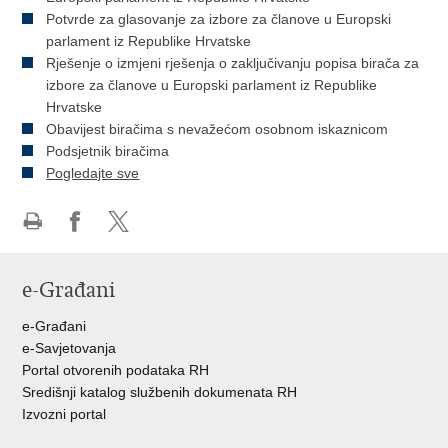
Potvrde za glasovanje za izbore za članove u Europski
parlament iz Republike Hrvatske
Rješenje o izmjeni rješenja o zaključivanju popisa birača za
izbore za članove u Europski parlament iz Republike
Hrvatske
Obavijest biračima s nevažećom osobnom iskaznicom
Podsjetnik biračima
Pogledajte sve
Ispiši
Podijeli
Podijeli
stranicu
na
na
e-Građani
Facebooku
Twitteru
e-Građani
e-Savjetovanja
Portal otvorenih podataka RH
Središnji katalog službenih dokumenata RH
Izvozni portal