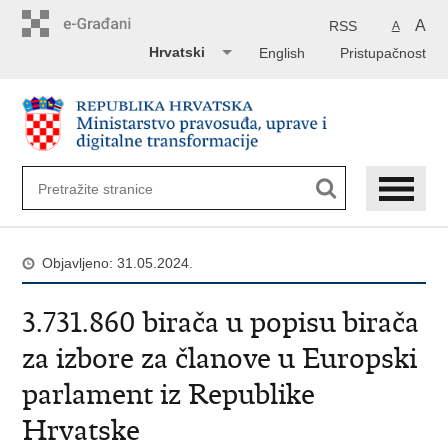
Preskoči
na
A
RSS
A
glavni
Hrvatski
English
Pristupačnost
sadržaj
Objavljeno: 31.05.2024.
3.731.860 birača u popisu birača
za izbore za članove u Europski
parlament iz Republike
Hrvatske