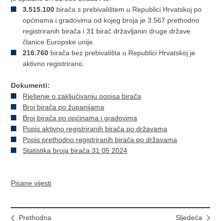
3.515.100
birača s prebivalištem u Republici Hrvatskoj po
općinama i gradovima od kojeg broja je 3.567 prethodno
registriranih birača i 31 birač državljanin druge države
članice Europske unije
216.760
birača bez prebivališta u Republici Hrvatskoj je
aktivno registrirano.
Dokumenti:
Rješenje o zaključivanju popisa birača
Broj birača po županijama
Broj birača po općinama i gradovima
Popis aktivno registriranih birača po državama
Popis prethodno registriranih birača po državama
Statistika broja birača 31 05 2024
Pisane vijesti
Prethodna
Sljedeća