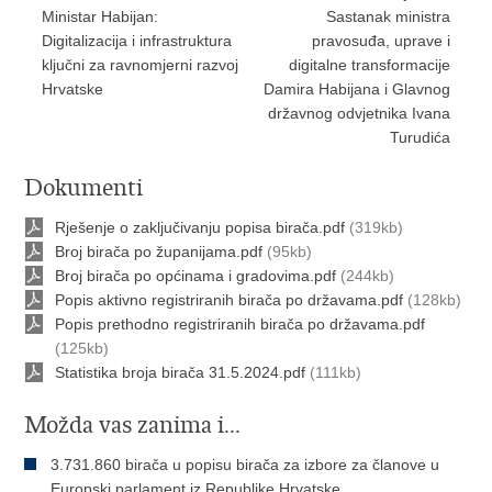
Ministar Habijan:
Sastanak ministra
Digitalizacija i infrastruktura
pravosuđa, uprave i
ključni za ravnomjerni razvoj
digitalne transformacije
Hrvatske
Damira Habijana i Glavnog
državnog odvjetnika Ivana
Turudića
Dokumenti
Rješenje o zaključivanju popisa birača.pdf
(319kb)
Broj birača po županijama.pdf
(95kb)
Broj birača po općinama i gradovima.pdf
(244kb)
Popis aktivno registriranih birača po državama.pdf
(128kb)
Popis prethodno registriranih birača po državama.pdf
(125kb)
Statistika broja birača 31.5.2024.pdf
(111kb)
Možda vas zanima i...
3.731.860 birača u popisu birača za izbore za članove u
Europski parlament iz Republike Hrvatske