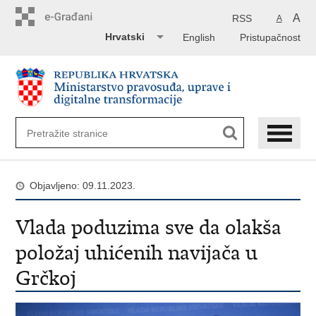
Preskoči
na
A
RSS
A
glavni
Hrvatski
English
Pristupačnost
sadržaj
Objavljeno: 09.11.2023.
Vlada poduzima sve da olakša
položaj uhićenih navijača u
Grčkoj