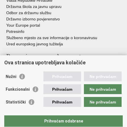
Vlada Republike Hrvatske
Državna škola za javnu upravu
Odbor za državnu službu
Državno izborno povjerenstvo
Your Europe portal
Potresinfo
Službeno mjesto za sve informacije o koronavirusu
Ured europskog javnog tužitelja
Poveznice pravosudnog sustava
Ova stranica upotrebljava kolačiće
Portal sudova
Državno odvjetništvo
Nužni
Prihvaćam
Ne prihvaćam
Ured za suzbijanje korupcije i organiziranog kriminaliteta
Državno sudbeno vijeće
Funkcionalni
Prihvaćam
Ne prihvaćam
Državnoodvjetničko vijeće
Pravosudna akademija
Statistički
Prihvaćam
Ne prihvaćam
Hrvatska odvjetnička komora
Hrvatska javnobilježnička komora
Europski pravosudni portal
Prihvaćam odabrane