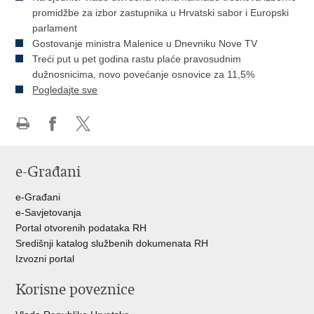
promidžbe za izbor zastupnika u Hrvatski sabor i Europski
parlament
Gostovanje ministra Malenice u Dnevniku Nove TV
Treći put u pet godina rastu plaće pravosudnim
dužnosnicima, novo povećanje osnovice za 11,5%
Pogledajte sve
Ispiši
Podijeli
Podijeli
stranicu
na
na
e-Građani
Facebooku
Twitteru
e-Građani
e-Savjetovanja
Portal otvorenih podataka RH
Središnji katalog službenih dokumenata RH
Izvozni portal
Korisne poveznice