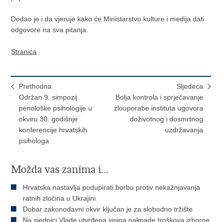
Dodao je i da vjeruje kako će Ministarstvo kulture i medija dati
odgovore na sva pitanja.
Stranica
Prethodna
Sljedeća
Održan 9. simpozij
Bolja kontrola i sprječavanje
penološke psihologije u
zlouporabe instituta ugovora
okviru 30. godišnje
doživotnog i dosmrtnog
konferencije hrvatskih
uzdržavanja
psihologa
Možda vas zanima i...
Hrvatska nastavlja podupirati borbu protiv nekažnjavanja
ratnih zločina u Ukrajini
Dobar zakonodavni okvir ključan je za slobodno tržište
Na sjednici Vlade utvrđena visina naknade troškova izborne