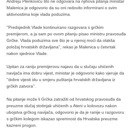
Andreju Plenkoviću što ne odgovara na njihova pitanja ministar
Malenica je odgovorio da su oni redovito informirani o svim
aktivnostima koje vlada poduzima.
''Predsjednik Vlade kontinuirano razgovara s grčkim
premijerom, a ja sam po ovom pitanju pisao ministru pravosuđa
Grčke. Vlada poduzima sve što je u njenoj moći da olakša
položaj hrvatskih državljana'', rekao je Malenica u četvrtak
nakon sjednice Vlade.
Upitan za raniju premijerovu najavu da u slučaju uhićenih
navijača ima dobru vijest, ministar je odgovorio kako vjeruje da
''dobre vijesti idu u smjeru puštanja hrvatskih državljana iz
grčkih zatvora''.
Na pitanje može li Grčka zatražiti od hrvatskog pravosuđa da
preuzme slučaj stotinjak uhićenih u Ateni u kolovozu nakon
ubojstva grčkog navijača, odgovorio je da je ranije u razgovoru
s grčkim kolegom iskazao spremnost da Hrvatska preuzme
kazneni progon.