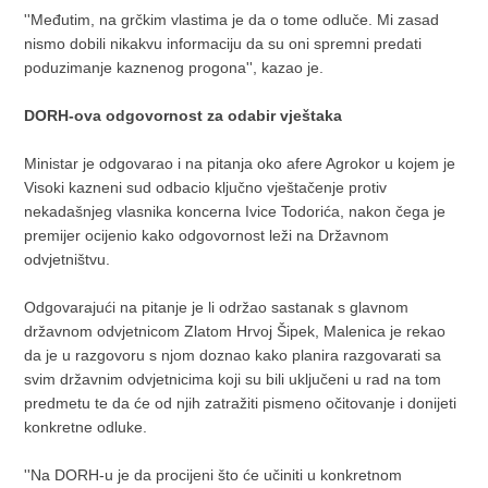
''Međutim, na grčkim vlastima je da o tome odluče. Mi zasad
nismo dobili nikakvu informaciju da su oni spremni predati
poduzimanje kaznenog progona'', kazao je.
DORH-ova odgovornost za odabir vještaka
Ministar je odgovarao i na pitanja oko afere Agrokor u kojem je
Visoki kazneni sud odbacio ključno vještačenje protiv
nekadašnjeg vlasnika koncerna Ivice Todorića, nakon čega je
premijer ocijenio kako odgovornost leži na Državnom
odvjetništvu.
Odgovarajući na pitanje je li održao sastanak s glavnom
državnom odvjetnicom Zlatom Hrvoj Šipek, Malenica je rekao
da je u razgovoru s njom doznao kako planira razgovarati sa
svim državnim odvjetnicima koji su bili uključeni u rad na tom
predmetu te da će od njih zatražiti pismeno očitovanje i donijeti
konkretne odluke.
''Na DORH-u je da procijeni što će učiniti u konkretnom