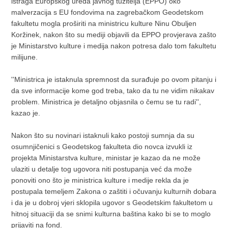
istraga Europskog ureda javnog tužitelja (EPPO) oko
malverzacija s EU fondovima na zagrebačkom Geodetskom
fakultetu mogla proširiti na ministricu kulture Ninu Obuljen
Koržinek, nakon što su mediji objavili da EPPO provjerava zašto
je Ministarstvo kulture i medija nakon potresa dalo tom fakultetu
milijune.
''Ministrica je istaknula spremnost da surađuje po ovom pitanju i
da sve informacije kome god treba, tako da tu ne vidim nikakav
problem. Ministrica je detaljno objasnila o čemu se tu radi'',
kazao je.
Nakon što su novinari istaknuli kako postoji sumnja da su
osumnjičenici s Geodetskog fakulteta dio novca izvukli iz
projekta Ministarstva kulture, ministar je kazao da ne može
ulaziti u detalje tog ugovora niti postupanja već da može
ponoviti ono što je ministrica kulture i medije rekla da je
postupala temeljem Zakona o zaštiti i očuvanju kulturnih dobara
i da je u dobroj vjeri sklopila ugovor s Geodetskim fakultetom u
hitnoj situaciji da se snimi kulturna baština kako bi se to moglo
prijaviti na fond.