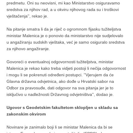
predmetu. Oni su neovisni, mi kao Ministarstvo osiguravamo
sredstva za njihov rad, a u okviru njihovog rada su i troškovi
vještačenja'', rekao je.
Na pitanje smatra li da je riječ o ogromnom fijasku tužiteljstva
ministar Malenica je o ponovio da ministarstvo nije sudjelovalo
u angažiranju sudskih vještaka, već je samo osiguralo sredstva
za njihovo angažiranje.
Govoreći o eventualnoj odgovornosti tužiteljstva, ministar
Malenica je rekao kako treba vidjeti postoji li nečija odgovornost
i mogu li se pokrenuti određeni postupci. ''Vjerujem da će
Glavna državna odvjetnica, ako dođe u Hrvatski sabor na
Odbor za pravosuđe, dati odgovor na sva pitanja jer je to
isključivo u nadležnosti Državnog odvjetništva'', dodao je.
Ugovor s Geodetskim fakultetom sklopljen u skladu sa
zakonskim okvirom
Novinare je zanimalo boji li se ministar Malenica da bi se