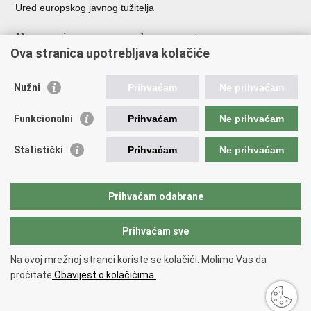
Ured europskog javnog tužitelja
Poveznice pravosudnog sustava
Ova stranica upotrebljava kolačiće
Portal sudova
Državno odvjetništvo
Nužni
Prihvaćam
Ne prihvaćam
Ured za suzbijanje korupcije i organiziranog kriminaliteta
Državno sudbeno vijeće
Funkcionalni
Prihvaćam
Ne prihvaćam
Državnoodvjetničko vijeće
Pravosudna akademija
Statistički
Prihvaćam
Ne prihvaćam
Hrvatska odvjetnička komora
Hrvatska javnobilježnička komora
Europski pravosudni portal
Prihvaćam odabrane
Prihvaćam sve
Povratak na vrh
Copyright © 2026 Ministarstvo pravosuđa, uprave i digitalne
Na ovoj mrežnoj stranci koriste se kolačići. Molimo Vas da
transformacije Republike Hrvatske.
Uvjeti korištenja
.
Izjava o
pročitate
Obavijest o kolačićima.
pristupačnosti
.