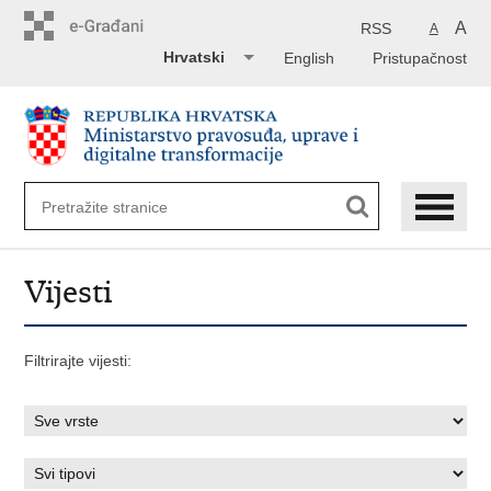
Preskoči
na
A
RSS
A
glavni
Hrvatski
English
Pristupačnost
sadržaj
Vijesti
Filtrirajte vijesti: