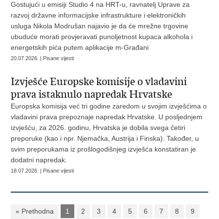
Gostujući u emisiji Studio 4 na HRT-u, ravnatelj Uprave za
razvoj državne informacijske infrastrukture i elektroničkih
usluga Nikola Modrušan najavio je da će mrežne trgovine
ubuduće morati provjeravati punoljetnost kupaca alkohola i
energetskih pića putem aplikacije m-Građani
20.07.2026. | Pisane vijesti
Izvješće Europske komisije o vladavini
prava istaknulo napredak Hrvatske
Europska komisija već tri godine zaredom u svojim izvješćima o
vladavini prava prepoznaje napredak Hrvatske. U posljednjem
izvješću, za 2026. godinu, Hrvatska je dobila svega četiri
preporuke (kao i npr. Njemačka, Austrija i Finska). Također, u
svim preporukama iz prošlogodišnjeg izvješća konstatiran je
dodatni napredak.
18.07.2026. | Pisane vijesti
« Prethodna
1
2
3
4
5
6
7
8
9