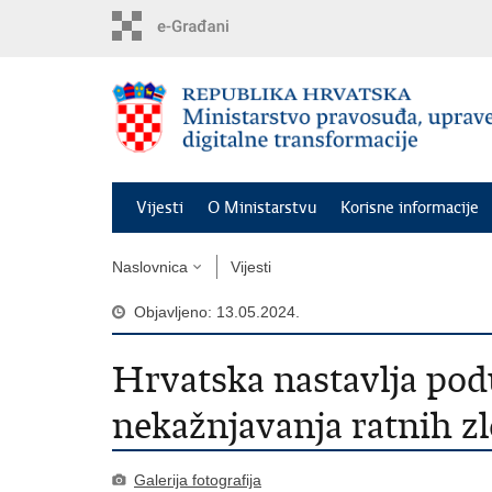
Preskoči
na
glavni
sadržaj
Vijesti
O Ministarstvu
Korisne informacije
Naslovnica
Vijesti
Objavljeno: 13.05.2024.
Hrvatska nastavlja pod
nekažnjavanja ratnih zl
Galerija fotografija