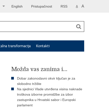
A
English
Pristupačnost
RSS
A
talna transformacija
Kontakti
Možda vas zanima i...
Dobar zakonodavni okvir ključan je za
slobodno tržište
Na sjednici Vlade utvrđena visina naknade
troškova izborne promidžbe za izbor
zastupnika u Hrvatski sabor i Europski
parlament