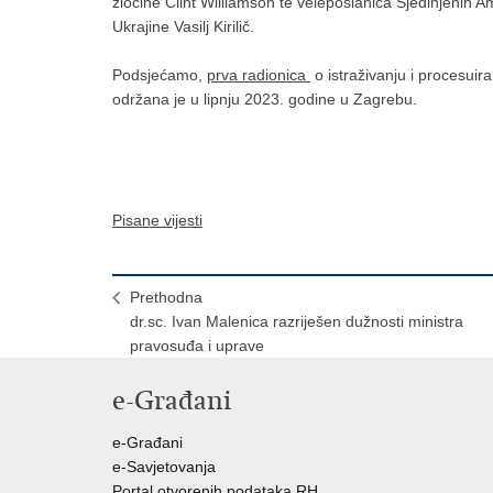
zločine Clint Williamson te veleposlanica Sjedinjenih 
Ukrajine Vasilj Kirilič.
Podsjećamo,
prva radionica
o istraživanju i procesuira
održana je u lipnju 2023. godine u Zagrebu.
Pisane vijesti
Prethodna
dr.sc. Ivan Malenica razriješen dužnosti ministra
pravosuđa i uprave
e-Građani
e-Građani
e-Savjetovanja
Portal otvorenih podataka RH