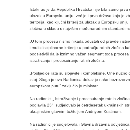
Istaknuo je da Republika Hrvatska nije bila samo prva d
ulazak u Europsku uniju, već je i prva država koja je z
teritorija, kao ključni kriterij za ulazak u Europsku uniju
zločina u skladu s najvišim međunarodnim standardim
„U tom procesu nismo nikada odustali od pravde i istin
i multidisciplinarne kriterije u području ratnih zločina 
podsjetivši da je iznimno važan segment toga procesa
istraživanje i procesuiranje ratnih zločina.
„Posljedice rata su slojevite i kompleksne. One nužno o
istoj. Stoga je ova Radionica dokaz je naše bezrezervn
europskom putu“ zaključio je ministar.
Na radionici „ Istraživanje i procesuiranje ratnih zloči
poglavlja 23“ sudjelovalo je četrdesetak ukrajinskih str
ukrajinskim glavnim tužiteljem Andriyem Kostinom.
Na radionici je sudjelovala i Glavna državna odvjetnic