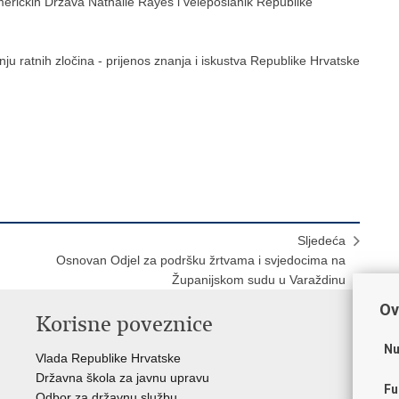
Američkih Država Nathalie Rayes i veleposlanik Republike
nju ratnih zločina - prijenos znanja i iskustva Republike Hrvatske
Sljedeća
Osnovan Odjel za podršku žrtvama i svjedocima na
Županijskom sudu u Varaždinu
Ov
Korisne poveznice
P
Nu
Vlada Republike Hrvatske
Por
Državna škola za javnu upravu
Drž
Fu
Odbor za državnu službu
Ure