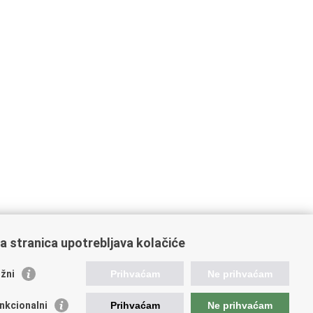
a stranica upotrebljava kolačiće
oveznice pravosudnog sustava
žni
Prihvaćam
Ne prihvaćam
tal sudova
avno odvjetništvo
nkcionalni
Prihvaćam
Ne prihvaćam
d za suzbijanje korupcije i organiziranog kriminaliteta