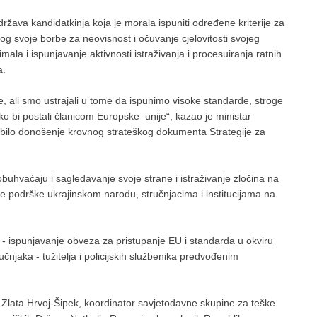
ržava kandidatkinja koja je morala ispuniti određene kriterije za
bog svoje borbe za neovisnost i očuvanje cjelovitosti svojeg
 imala i ispunjavanje aktivnosti istraživanja i procesuiranja ratnih
a.
e, ali smo ustrajali u tome da ispunimo visoke standarde, stroge
kako bi postali članicom Europske unije“, kazao je ministar
 bilo donošenje krovnog strateškog dokumenta Strategije za
buhvaćaju i sagledavanje svoje strane i istraživanje zločina na
e podrške ukrajinskom narodu, stručnjacima i institucijama na
na - ispunjavanje obveza za pristupanje EU i standarda u okviru
učnjaka - tužitelja i policijskih službenika predvođenim
a Zlata Hrvoj-Šipek, koordinator savjetodavne skupine za teške