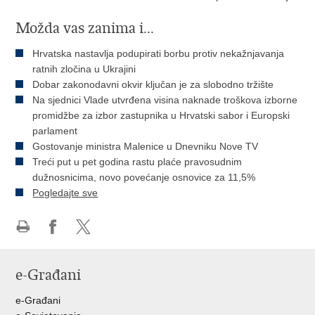
Možda vas zanima i...
Hrvatska nastavlja podupirati borbu protiv nekažnjavanja
ratnih zločina u Ukrajini
Dobar zakonodavni okvir ključan je za slobodno tržište
Na sjednici Vlade utvrđena visina naknade troškova izborne
promidžbe za izbor zastupnika u Hrvatski sabor i Europski
parlament
Gostovanje ministra Malenice u Dnevniku Nove TV
Treći put u pet godina rastu plaće pravosudnim
dužnosnicima, novo povećanje osnovice za 11,5%
Pogledajte sve
Ispiši
Podijeli
Podijeli
stranicu
na
na
e-Građani
Facebooku
Twitteru
e-Građani