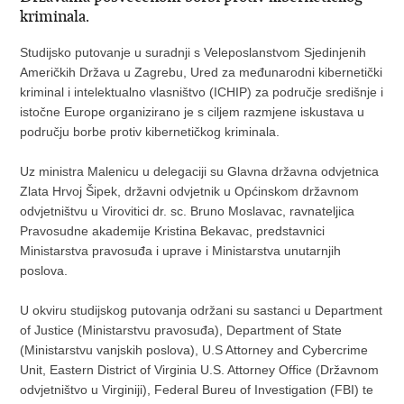
kriminala.
Studijsko putovanje u suradnji s Veleposlanstvom Sjedinjenih
Američkih Država u Zagrebu, Ured za međunarodni kibernetički
kriminal i intelektualno vlasništvo (ICHIP) za područje središnje i
istočne Europe organizirano je s ciljem razmjene iskustava u
području borbe protiv kibernetičkog kriminala.
Uz ministra Malenicu u delegaciji su Glavna državna odvjetnica
Zlata Hrvoj Šipek, državni odvjetnik u Općinskom državnom
odvjetništvu u Virovitici dr. sc. Bruno Moslavac, ravnateljica
Pravosudne akademije Kristina Bekavac, predstavnici
Ministarstva pravosuđa i uprave i Ministarstva unutarnjih
poslova.
U okviru studijskog putovanja održani su sastanci u Department
of Justice (Ministarstvu pravosuđa), Department of State
(Ministarstvu vanjskih poslova), U.S Attorney and Cybercrime
Unit, Eastern District of Virginia U.S. Attorney Office (Državnom
odvjetništvo u Virginiji), Federal Bureu of Investigation (FBI) te