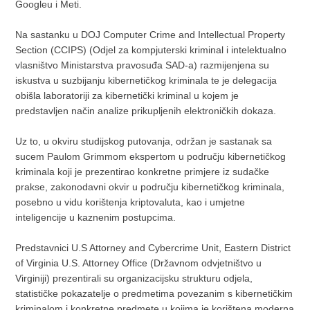
Googleu i Meti.
Na sastanku u DOJ Computer Crime and Intellectual Property
Section (CCIPS) (Odjel za kompjuterski kriminal i intelektualno
vlasništvo Ministarstva pravosuđa SAD-a) razmijenjena su
iskustva u suzbijanju kibernetičkog kriminala te je delegacija
obišla laboratoriji za kibernetički kriminal u kojem je
predstavljen način analize prikupljenih elektroničkih dokaza.
Uz to, u okviru studijskog putovanja, održan je sastanak sa
sucem Paulom Grimmom ekspertom u području kibernetičkog
kriminala koji je prezentirao konkretne primjere iz sudačke
prakse, zakonodavni okvir u području kibernetičkog kriminala,
posebno u vidu korištenja kriptovaluta, kao i umjetne
inteligencije u kaznenim postupcima.
Predstavnici U.S Attorney and Cybercrime Unit, Eastern District
of Virginia U.S. Attorney Office (Državnom odvjetništvo u
Virginiji) prezentirali su organizacijsku strukturu odjela,
statističke pokazatelje o predmetima povezanim s kibernetičkim
kriminalom i konkretne predmete u kojima je korištena moderna