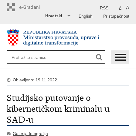
Preskoči
na
A
RSS
A
glavni
Hrvatski
English
Pristupačnost
sadržaj
Objavljeno: 19.11.2022.
Studijsko putovanje o
kibernetičkom kriminalu u
SAD-u
Galerija fotografija