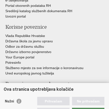
e-Savjetovanja
Portal otvorenih podataka RH
Središnji katalog službenih dokumenata RH
Izvozni portal
Korisne poveznice
Vlada Republike Hrvatske
Državna škola za javnu upravu
Odbor za državnu službu
Državno izborno povjerenstvo
Your Europe portal
Potresinfo
Službeno mjesto za sve informacije o koronavirusu
Ured europskog javnog tužitelja
Poveznice pravosudnog sustava
Ova stranica upotrebljava kolačiće
Portal sudova
Državno odvjetništvo
Nužni
Prihvaćam
Ne prihvaćam
Ured za suzbijanje korupcije i organiziranog kriminaliteta
Državno sudbeno vijeće