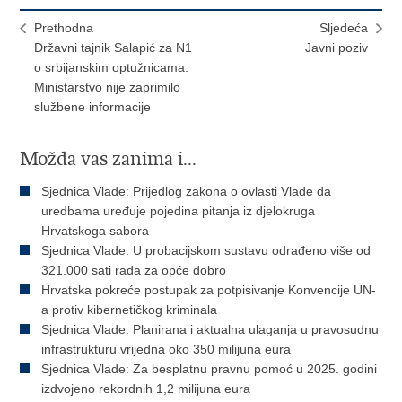
Prethodna
Sljedeća
Državni tajnik Salapić za N1
Javni poziv
o srbijanskim optužnicama:
Ministarstvo nije zaprimilo
službene informacije
Možda vas zanima i...
Sjednica Vlade: Prijedlog zakona o ovlasti Vlade da
uredbama uređuje pojedina pitanja iz djelokruga
Hrvatskoga sabora
Sjednica Vlade: U probacijskom sustavu odrađeno više od
321.000 sati rada za opće dobro
Hrvatska pokreće postupak za potpisivanje Konvencije UN-
a protiv kibernetičkog kriminala
Sjednica Vlade: Planirana i aktualna ulaganja u pravosudnu
infrastrukturu vrijedna oko 350 milijuna eura
Sjednica Vlade: Za besplatnu pravnu pomoć u 2025. godini
izdvojeno rekordnih 1,2 milijuna eura