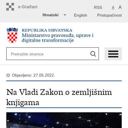
Preskoči
na
A
RSS
A
glavni
Hrvatski
English
Pristupačnost
sadržaj
Objavljeno: 27.05.2022.
Na Vladi Zakon o zemljišnim
knjigama