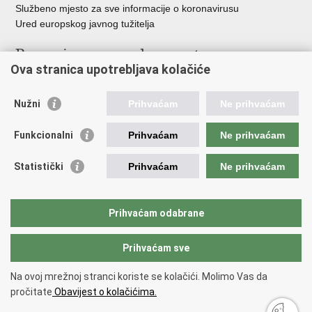
Službeno mjesto za sve informacije o koronavirusu
Ured europskog javnog tužitelja
Poveznice pravosudnog sustava
Ova stranica upotrebljava kolačiće
Portal sudova
Državno odvjetništvo
Nužni
Prihvaćam
Ne prihvaćam
Ured za suzbijanje korupcije i organiziranog kriminaliteta
Državno sudbeno vijeće
Funkcionalni
Prihvaćam
Ne prihvaćam
Državnoodvjetničko vijeće
Pravosudna akademija
Statistički
Prihvaćam
Ne prihvaćam
Hrvatska odvjetnička komora
Hrvatska javnobilježnička komora
Europski pravosudni portal
Prihvaćam odabrane
Prihvaćam sve
Povratak na vrh
Copyright © 2026 Ministarstvo pravosuđa, uprave i digitalne
Na ovoj mrežnoj stranci koriste se kolačići. Molimo Vas da
transformacije Republike Hrvatske.
Uvjeti korištenja
.
Izjava o
pročitate
Obavijest o kolačićima.
pristupačnosti
.