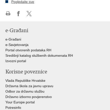
Pogledajte sve
Ispiši
Podijeli
Podijeli
stranicu
na
na
e-Građani
Facebooku
Twitteru
e-Građani
e-Savjetovanja
Portal otvorenih podataka RH
Središnji katalog službenih dokumenata RH
Izvozni portal
Korisne poveznice
Vlada Republike Hrvatske
Državna škola za javnu upravu
Odbor za državnu službu
Državno izborno povjerenstvo
Your Europe portal
Potresinfo