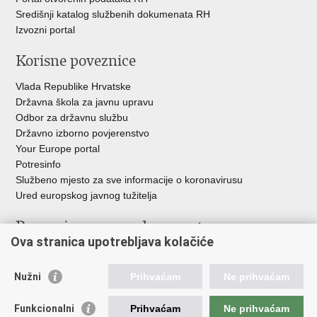
Središnji katalog službenih dokumenata RH
Izvozni portal
Korisne poveznice
Vlada Republike Hrvatske
Državna škola za javnu upravu
Odbor za državnu službu
Državno izborno povjerenstvo
Your Europe portal
Potresinfo
Službeno mjesto za sve informacije o koronavirusu
Ured europskog javnog tužitelja
Poveznice pravosudnog sustava
Ova stranica upotrebljava kolačiće
Portal sudova
Državno odvjetništvo
Nužni
Prihvaćam
Ne prihvaćam
Ured za suzbijanje korupcije i organiziranog kriminaliteta
Državno sudbeno vijeće
Funkcionalni
Prihvaćam
Ne prihvaćam
Državnoodvjetničko vijeće