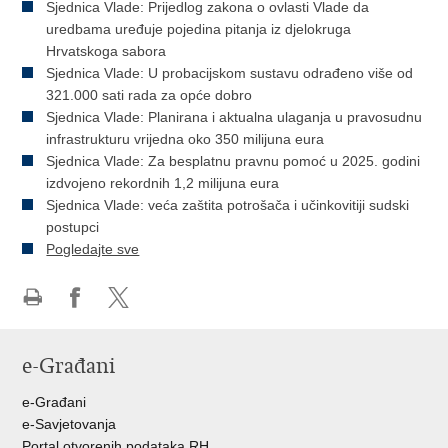
Sjednica Vlade: Prijedlog zakona o ovlasti Vlade da
uredbama uređuje pojedina pitanja iz djelokruga
Hrvatskoga sabora
Sjednica Vlade: U probacijskom sustavu odrađeno više od
321.000 sati rada za opće dobro
Sjednica Vlade: Planirana i aktualna ulaganja u pravosudnu
infrastrukturu vrijedna oko 350 milijuna eura
Sjednica Vlade: Za besplatnu pravnu pomoć u 2025. godini
izdvojeno rekordnih 1,2 milijuna eura
Sjednica Vlade: veća zaštita potrošača i učinkovitiji sudski
postupci
Pogledajte sve
Ispiši
Podijeli
Podijeli
stranicu
na
na
e-Građani
Facebooku
Twitteru
e-Građani
e-Savjetovanja
Portal otvorenih podataka RH