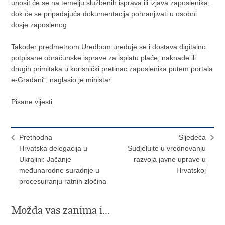
unosit će se na temelju službenih isprava ili izjava zaposlenika,
dok će se pripadajuća dokumentacija pohranjivati u osobni
dosje zaposlenog.
Također predmetnom Uredbom uređuje se i dostava digitalno
potpisane obračunske isprave za isplatu plaće, naknade ili
drugih primitaka u korisnički pretinac zaposlenika putem portala
e-Građani“, naglasio je ministar
Pisane vijesti
Prethodna
Sljedeća
Hrvatska delegacija u
Sudjelujte u vrednovanju
Ukrajini: Jačanje
razvoja javne uprave u
međunarodne suradnje u
Hrvatskoj
procesuiranju ratnih zločina
Možda vas zanima i...