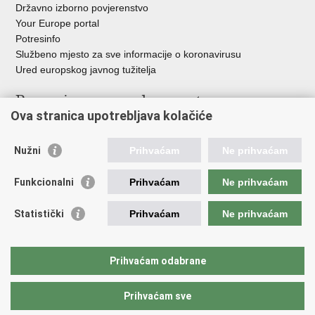
Državno izborno povjerenstvo
Your Europe portal
Potresinfo
Službeno mjesto za sve informacije o koronavirusu
Ured europskog javnog tužitelja
Poveznice pravosudnog sustava
Ova stranica upotrebljava kolačiće
Portal sudova
Državno odvjetništvo
Nužni
Prihvaćam
Ne prihvaćam
Ured za suzbijanje korupcije i organiziranog kriminaliteta
Državno sudbeno vijeće
Funkcionalni
Prihvaćam
Ne prihvaćam
Državnoodvjetničko vijeće
Pravosudna akademija
Statistički
Prihvaćam
Ne prihvaćam
Hrvatska odvjetnička komora
Hrvatska javnobilježnička komora
Europski pravosudni portal
Prihvaćam odabrane
Prihvaćam sve
Povratak na vrh