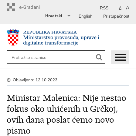
Preskoči
na
A
RSS
A
glavni
Hrvatski
English
Pristupačnost
sadržaj
Objavljeno: 12.10.2023.
Ministar Malenica: Nije nestao
fokus oko uhićenih u Grčkoj,
ovih dana poslat ćemo novo
pismo