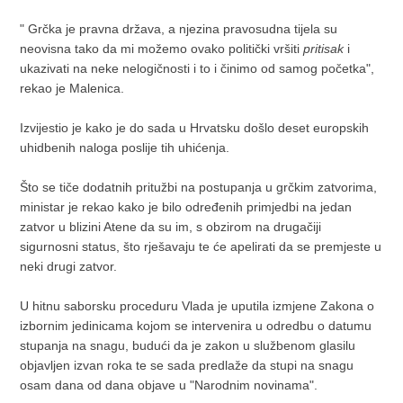
" Grčka je pravna država, a njezina pravosudna tijela su
neovisna tako da mi možemo ovako politički vršiti
pritisak
i
ukazivati na neke nelogičnosti i to i činimo od samog početka",
rekao je Malenica.
Izvijestio je kako je do sada u Hrvatsku došlo deset europskih
uhidbenih naloga poslije tih uhićenja.
Što se tiče dodatnih pritužbi na postupanja u grčkim zatvorima,
ministar je rekao kako je bilo određenih primjedbi na jedan
zatvor u blizini Atene da su im, s obzirom na drugačiji
sigurnosni status, što rješavaju te će apelirati da se premjeste u
neki drugi zatvor.
U hitnu saborsku proceduru Vlada je uputila izmjene Zakona o
izbornim jedinicama kojom se intervenira u odredbu o datumu
stupanja na snagu, budući da je zakon u službenom glasilu
objavljen izvan roka te se sada predlaže da stupi na snagu
osam dana od dana objave u "Narodnim novinama".