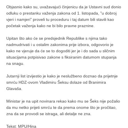
Objasnio kako su, uvažavajući činjenicu da je Ustavni sud donio
odluku o prestanku važenja zakona od 1. listopada, "u dobroj
vjeri i namjeri" proveli tu proceduru i taj datum bili stavili kao
početak važenja kako ne bi bilo pravne praznine.
Upitan što ako će se predsjednik Republike s njima tako
nadmudrivati i u ostalim zakonima prije izbora, odgovorio je
kako ne vjeruje da će se to dogoditi jer je i do sada u sličnim
situacijama potpisivao zakone s fiksiranim datumom stupanja
na snagu.
Jutarnji list izvijestio je kako je neslužbeno doznao da prijetnje
smrću HDZ-ovom Vladimiru Šeksu dolaze od Branimira
Glavaša.
Ministar je na upit novinara rekao kako mu se Šeks nije požalio
da mu netko prijeti smrću te da prema onome što je pročitao,
zna da se provodi se istraga, ali detalje ne zna.
Tekst: MPU/Hina