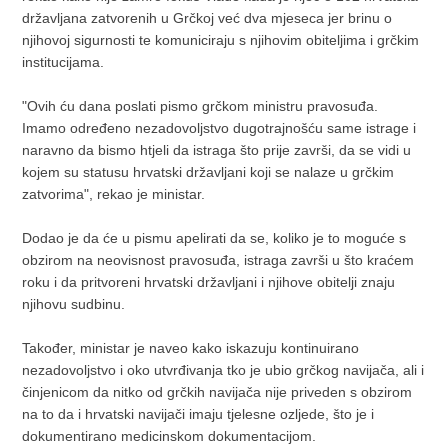
državljana zatvorenih u Grčkoj već dva mjeseca jer brinu o
njihovoj sigurnosti te komuniciraju s njihovim obiteljima i grčkim
institucijama.
"Ovih ću dana poslati pismo grčkom ministru pravosuđa.
Imamo određeno nezadovoljstvo dugotrajnošću same istrage i
naravno da bismo htjeli da istraga što prije završi, da se vidi u
kojem su statusu hrvatski državljani koji se nalaze u grčkim
zatvorima", rekao je ministar.
Dodao je da će u pismu apelirati da se, koliko je to moguće s
obzirom na neovisnost pravosuđa, istraga završi u što kraćem
roku i da pritvoreni hrvatski državljani i njihove obitelji znaju
njihovu sudbinu.
Također, ministar je naveo kako iskazuju kontinuirano
nezadovoljstvo i oko utvrđivanja tko je ubio grčkog navijača, ali i
činjenicom da nitko od grčkih navijača nije priveden s obzirom
na to da i hrvatski navijači imaju tjelesne ozljede, što je i
dokumentirano medicinskom dokumentacijom.