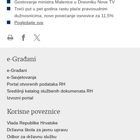
Gostovanje ministra Malenice u Dnevniku Nove TV
Treći put u pet godina rastu plaće pravosudnim
dužnosnicima, novo povećanje osnovice za 11,5%
Pogledajte sve
Ispiši
Podijeli
Podijeli
stranicu
na
na
e-Građani
Facebooku
Twitteru
e-Građani
e-Savjetovanja
Portal otvorenih podataka RH
Središnji katalog službenih dokumenata RH
Izvozni portal
Korisne poveznice
Vlada Republike Hrvatske
Državna škola za javnu upravu
Odbor za državnu službu