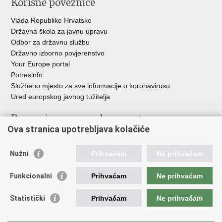
Korisne poveznice
Vlada Republike Hrvatske
Državna škola za javnu upravu
Odbor za državnu službu
Državno izborno povjerenstvo
Your Europe portal
Potresinfo
Službeno mjesto za sve informacije o koronavirusu
Ured europskog javnog tužitelja
Poveznice pravosudnog sustava
Ova stranica upotrebljava kolačiće
Portal sudova
Državno odvjetništvo
Nužni
Prihvaćam
Ne prihvaćam
Ured za suzbijanje korupcije i organiziranog kriminaliteta
Državno sudbeno vijeće
Funkcionalni
Prihvaćam
Ne prihvaćam
Državnoodvjetničko vijeće
Pravosudna akademija
Statistički
Prihvaćam
Ne prihvaćam
Hrvatska odvjetnička komora
Hrvatska javnobilježnička komora