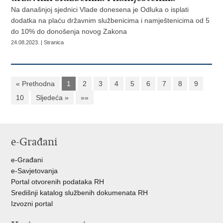
Na današnjoj sjednici Vlade donesena je Odluka o isplati
dodatka na plaću državnim službenicima i namještenicima od 5
do 10% do donošenja novog Zakona
24.08.2023. | Stranica
« Prethodna
1
2
3
4
5
6
7
8
9
10
Sljedeća »
»»
e-Građani
e-Građani
e-Savjetovanja
Portal otvorenih podataka RH
Središnji katalog službenih dokumenata RH
Izvozni portal