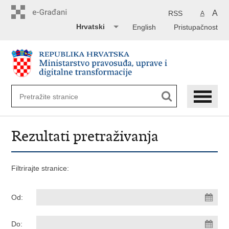
Preskoči
na
A
RSS
A
glavni
Hrvatski
English
Pristupačnost
sadržaj
Rezultati pretraživanja
Filtrirajte stranice:
Od:
Do: