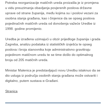
Potreba reorganizacije matičnih ureda proizašla je iz promjena
u vidu preuzimanja obavljanja povjerenih poslova državne
uprave od strane županija, među kojima su i poslovi vezani za
osobna stanja građana, kao i činjenice da se opseg poslova
pojedinačnih matičnih ureda od donošenja važeće Uredbe iz
1998. godine promijenio.
Uredba je izrađena uzimajući u obzir prijedloge županija i grada
Zagreba, analizu podataka iz statističkih izvješća te opseg
poslova i broja stanovnika koje administrativno gravitiraju
pojedinom matičnom uredu te se time došlo do optimalnog
broja od 205 matičnih ureda.
Ministar Malenica je predstavljajući novu Uredbu istaknuo da se
dio usluga iz područja osobnih stanja građana može ostvariti i
digitalno, putem sustava e-Građani.
Stranica