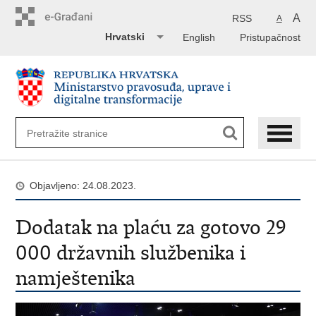
Preskoči
na
A
RSS
A
glavni
Hrvatski
English
Pristupačnost
sadržaj
Objavljeno: 24.08.2023.
Dodatak na plaću za gotovo 29
000 državnih službenika i
namještenika