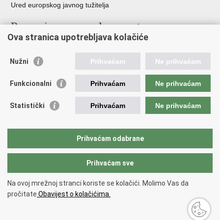
Ured europskog javnog tužitelja
Poveznice pravosudnog sustava
Ova stranica upotrebljava kolačiće
Portal sudova
Državno odvjetništvo
Nužni
Prihvaćam
Ne prihvaćam
Ured za suzbijanje korupcije i organiziranog kriminaliteta
Državno sudbeno vijeće
Funkcionalni
Prihvaćam
Ne prihvaćam
Državnoodvjetničko vijeće
Pravosudna akademija
Statistički
Prihvaćam
Ne prihvaćam
Hrvatska odvjetnička komora
Hrvatska javnobilježnička komora
Europski pravosudni portal
Prihvaćam odabrane
Prihvaćam sve
Povratak na vrh
Copyright © 2026 Ministarstvo pravosuđa, uprave i digitalne
Na ovoj mrežnoj stranci koriste se kolačići. Molimo Vas da
transformacije Republike Hrvatske.
Uvjeti korištenja
.
Izjava o
pročitate
Obavijest o kolačićima.
pristupačnosti
.