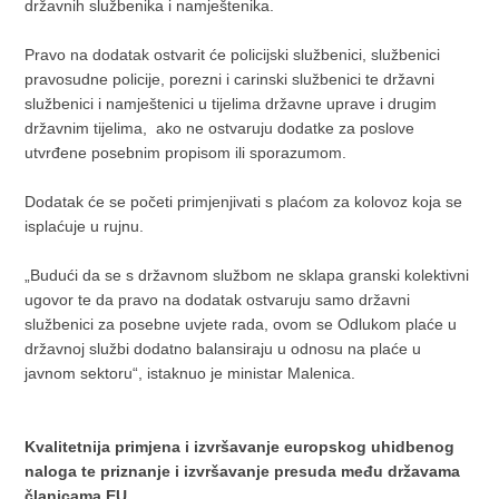
državnih službenika i namještenika.
Pravo na dodatak ostvarit će policijski službenici, službenici
pravosudne policije, porezni i carinski službenici te državni
službenici i namještenici u tijelima državne uprave i drugim
državnim tijelima, ako ne ostvaruju dodatke za poslove
utvrđene posebnim propisom ili sporazumom.
Dodatak će se početi primjenjivati s plaćom za kolovoz koja se
isplaćuje u rujnu.
„Budući da se s državnom službom ne sklapa granski kolektivni
ugovor te da pravo na dodatak ostvaruju samo državni
službenici za posebne uvjete rada, ovom se Odlukom plaće u
državnoj službi dodatno balansiraju u odnosu na plaće u
javnom sektoru“, istaknuo je ministar Malenica.
Kvalitetnija primjena i izvršavanje europskog uhidbenog
naloga te priznanje i izvršavanje presuda među državama
članicama EU