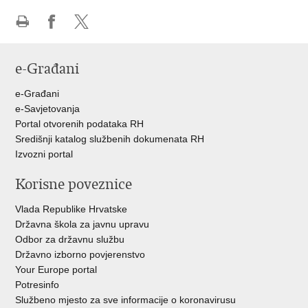
Ispiši
Podijeli
Podijeli
stranicu
na
na
e-Građani
Facebooku
Twitteru
e-Građani
e-Savjetovanja
Portal otvorenih podataka RH
Središnji katalog službenih dokumenata RH
Izvozni portal
Korisne poveznice
Vlada Republike Hrvatske
Državna škola za javnu upravu
Odbor za državnu službu
Državno izborno povjerenstvo
Your Europe portal
Potresinfo
Službeno mjesto za sve informacije o koronavirusu