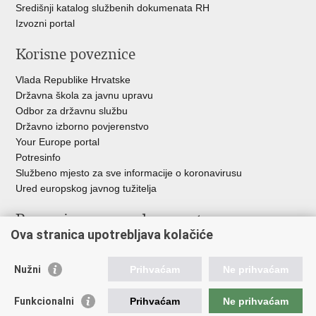
Središnji katalog službenih dokumenata RH
Izvozni portal
Korisne poveznice
Vlada Republike Hrvatske
Državna škola za javnu upravu
Odbor za državnu službu
Državno izborno povjerenstvo
Your Europe portal
Potresinfo
Službeno mjesto za sve informacije o koronavirusu
Ured europskog javnog tužitelja
Poveznice pravosudnog sustava
Ova stranica upotrebljava kolačiće
Portal sudova
Državno odvjetništvo
Nužni
Prihvaćam
Ne prihvaćam
Ured za suzbijanje korupcije i organiziranog kriminaliteta
Državno sudbeno vijeće
Funkcionalni
Prihvaćam
Ne prihvaćam
Državnoodvjetničko vijeće