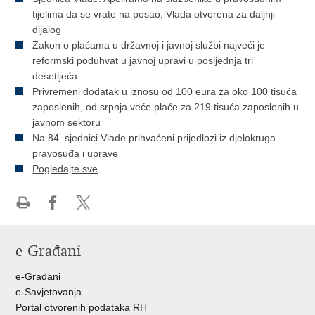
tijelima da se vrate na posao, Vlada otvorena za daljnji
dijalog
Zakon o plaćama u državnoj i javnoj službi najveći je
reformski poduhvat u javnoj upravi u posljednja tri
desetljeća
Privremeni dodatak u iznosu od 100 eura za oko 100 tisuća
zaposlenih, od srpnja veće plaće za 219 tisuća zaposlenih u
javnom sektoru
Na 84. sjednici Vlade prihvaćeni prijedlozi iz djelokruga
pravosuđa i uprave
Pogledajte sve
Ispiši
Podijeli
Podijeli
stranicu
na
na
e-Građani
Facebooku
Twitteru
e-Građani
e-Savjetovanja
Portal otvorenih podataka RH