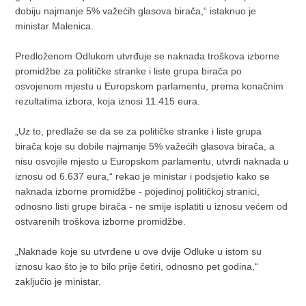
dobiju najmanje 5% važećih glasova birača,“ istaknuo je
ministar Malenica.
Predloženom Odlukom utvrđuje se naknada troškova izborne
promidžbe za političke stranke i liste grupa birača po
osvojenom mjestu u Europskom parlamentu, prema konačnim
rezultatima izbora, koja iznosi 11.415 eura.
„Uz to, predlaže se da se za političke stranke i liste grupa
birača koje su dobile najmanje 5% važećih glasova birača, a
nisu osvojile mjesto u Europskom parlamentu, utvrdi naknada u
iznosu od 6.637 eura,“ rekao je ministar i podsjetio kako se
naknada izborne promidžbe - pojedinoj političkoj stranici,
odnosno listi grupe birača - ne smije isplatiti u iznosu većem od
ostvarenih troškova izborne promidžbe.
„Naknade koje su utvrđene u ove dvije Odluke u istom su
iznosu kao što je to bilo prije četiri, odnosno pet godina,“
zaključio je ministar.