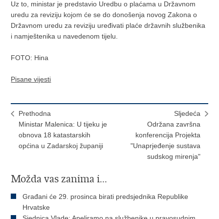
Uz to, ministar je predstavio Uredbu o plaćama u Državnom
uredu za reviziju kojom će se do donošenja novog Zakona o
Državnom uredu za reviziju uređivati plaće državnih službenika
i namještenika u navedenom tijelu.
FOTO: Hina
Pisane vijesti
Prethodna
Sljedeća
Ministar Malenica: U tijeku je
Održana završna
obnova 18 katastarskih
konferencija Projekta
općina u Zadarskoj županiji
"Unaprjeđenje sustava
sudskog mirenja"
Možda vas zanima i...
Građani će 29. prosinca birati predsjednika Republike
Hrvatske
Sjednica Vlade: Apeliramo na službenike u pravosudnim