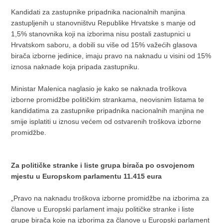
Kandidati za zastupnike pripadnika nacionalnih manjina
zastupljenih u stanovništvu Republike Hrvatske s manje od
1,5% stanovnika koji na izborima nisu postali zastupnici u
Hrvatskom saboru, a dobili su više od 15% važećih glasova
birača izborne jedinice, imaju pravo na naknadu u visini od 15%
iznosa naknade koja pripada zastupniku.
Ministar Malenica naglasio je kako se naknada troškova
izborne promidžbe političkim strankama, neovisnim listama te
kandidatima za zastupnike pripadnika nacionalnih manjina ne
smije isplatiti u iznosu većem od ostvarenih troškova izborne
promidžbe.
Za političke stranke i liste grupa birača po osvojenom
mjestu u Europskom parlamentu 11.415 eura
„Pravo na naknadu troškova izborne promidžbe na izborima za
članove u Europski parlament imaju političke stranke i liste
grupe birača koje na izborima za članove u Europski parlament