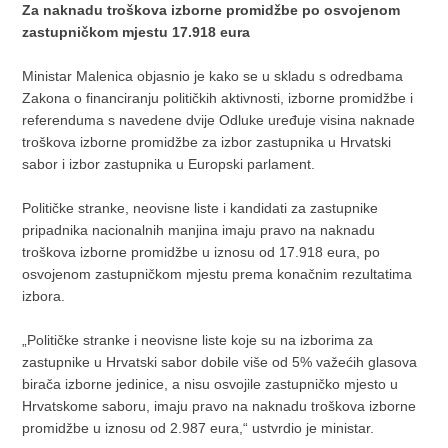
Za naknadu troškova izborne promidžbe po osvojenom
zastupničkom mjestu 17.918 eura
Ministar Malenica objasnio je kako se u skladu s odredbama
Zakona o financiranju političkih aktivnosti, izborne promidžbe i
referenduma s navedene dvije Odluke uređuje visina naknade
troškova izborne promidžbe za izbor zastupnika u Hrvatski
sabor i izbor zastupnika u Europski parlament.
Političke stranke, neovisne liste i kandidati za zastupnike
pripadnika nacionalnih manjina imaju pravo na naknadu
troškova izborne promidžbe u iznosu od 17.918 eura, po
osvojenom zastupničkom mjestu prema konačnim rezultatima
izbora.
„Političke stranke i neovisne liste koje su na izborima za
zastupnike u Hrvatski sabor dobile više od 5% važećih glasova
birača izborne jedinice, a nisu osvojile zastupničko mjesto u
Hrvatskome saboru, imaju pravo na naknadu troškova izborne
promidžbe u iznosu od 2.987 eura,“ ustvrdio je ministar.