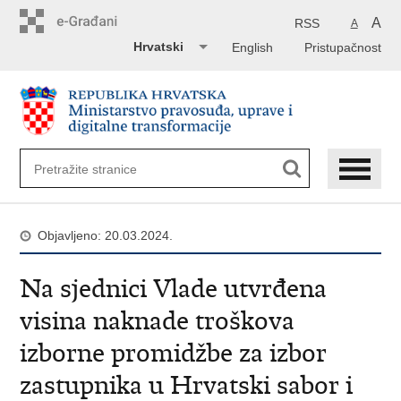
Preskoči
na
A
RSS
A
glavni
Hrvatski
English
Pristupačnost
sadržaj
Objavljeno: 20.03.2024.
Na sjednici Vlade utvrđena
visina naknade troškova
izborne promidžbe za izbor
zastupnika u Hrvatski sabor i