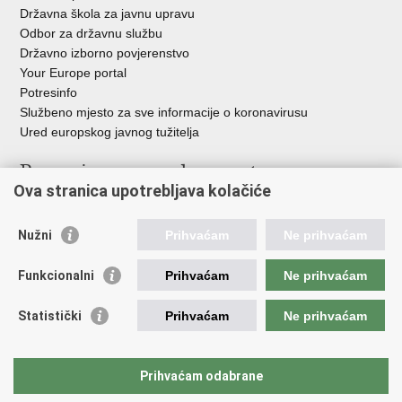
Državna škola za javnu upravu
Odbor za državnu službu
Državno izborno povjerenstvo
Your Europe portal
Potresinfo
Službeno mjesto za sve informacije o koronavirusu
Ured europskog javnog tužitelja
Poveznice pravosudnog sustava
Ova stranica upotrebljava kolačiće
Portal sudova
Državno odvjetništvo
Nužni
Prihvaćam
Ne prihvaćam
Ured za suzbijanje korupcije i organiziranog kriminaliteta
Državno sudbeno vijeće
Funkcionalni
Prihvaćam
Ne prihvaćam
Državnoodvjetničko vijeće
Pravosudna akademija
Statistički
Prihvaćam
Ne prihvaćam
Hrvatska odvjetnička komora
Hrvatska javnobilježnička komora
Europski pravosudni portal
Prihvaćam odabrane