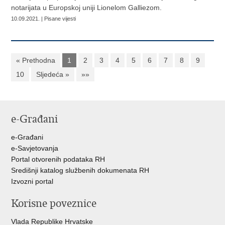
notarijata u Europskoj uniji Lionelom Galliezom.
10.09.2021. | Pisane vijesti
« Prethodna
1
2
3
4
5
6
7
8
9
10
Sljedeća »
»»
e-Građani
e-Građani
e-Savjetovanja
Portal otvorenih podataka RH
Središnji katalog službenih dokumenata RH
Izvozni portal
Korisne poveznice
Vlada Republike Hrvatske