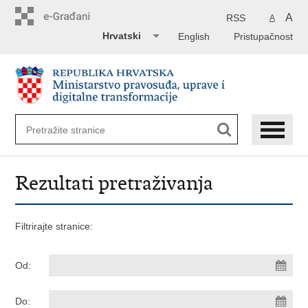
Preskoči
na
A
RSS
A
glavni
Hrvatski
English
Pristupačnost
sadržaj
Rezultati pretraživanja
Filtrirajte stranice:
Od:
Do: