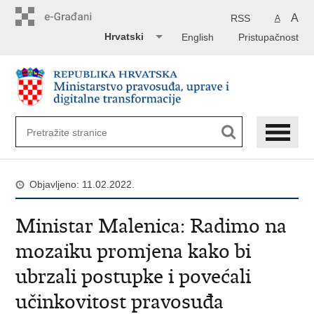
Preskoči
na
A
RSS
A
glavni
Hrvatski
English
Pristupačnost
sadržaj
Objavljeno: 11.02.2022.
Ministar Malenica: Radimo na
mozaiku promjena kako bi
ubrzali postupke i povećali
učinkovitost pravosuđa