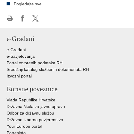
Pogledajte sve
Ispiši
Podijeli
Podijeli
stranicu
na
na
e-Građani
Facebooku
Twitteru
e-Građani
e-Savjetovanja
Portal otvorenih podataka RH
Središnji katalog službenih dokumenata RH
Izvozni portal
Korisne poveznice
Vlada Republike Hrvatske
Državna škola za javnu upravu
Odbor za državnu službu
Državno izborno povjerenstvo
Your Europe portal
Potresinfo