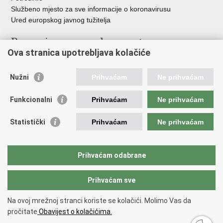
Službeno mjesto za sve informacije o koronavirusu
Ured europskog javnog tužitelja
Poveznice pravosudnog sustava
Ova stranica upotrebljava kolačiće
Portal sudova
Državno odvjetništvo
Nužni
Prihvaćam
Ne prihvaćam
Ured za suzbijanje korupcije i organiziranog kriminaliteta
Državno sudbeno vijeće
Funkcionalni
Prihvaćam
Ne prihvaćam
Državnoodvjetničko vijeće
Pravosudna akademija
Statistički
Prihvaćam
Ne prihvaćam
Hrvatska odvjetnička komora
Hrvatska javnobilježnička komora
Europski pravosudni portal
Prihvaćam odabrane
Prihvaćam sve
Povratak na vrh
Copyright © 2026 Ministarstvo pravosuđa, uprave i digitalne
Na ovoj mrežnoj stranci koriste se kolačići. Molimo Vas da
transformacije Republike Hrvatske.
Uvjeti korištenja
.
Izjava o
pročitate
Obavijest o kolačićima.
pristupačnosti
.