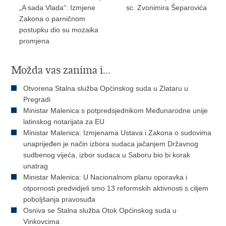
„A sada Vlada“: Izmjene
sc. Zvonimira Šeparovića
Zakona o parničnom
postupku dio su mozaika
promjena
Možda vas zanima i...
Otvorena Stalna služba Općinskog suda u Zlataru u
Pregradi
Ministar Malenica s potpredsjednikom Međunarodne unije
latinskog notarijata za EU
Ministar Malenica: Izmjenama Ustava i Zakona o sudovima
unaprijeđen je način izbora sudaca jačanjem Državnog
sudbenog vijeća, izbor sudaca u Saboru bio bi korak
unatrag
Ministar Malenica: U Nacionalnom planu oporavka i
otpornosti predvidjeli smo 13 reformskih aktivnosti s ciljem
poboljšanja pravosuđa
Osniva se Stalna služba Otok Općinskog suda u
Vinkovcima