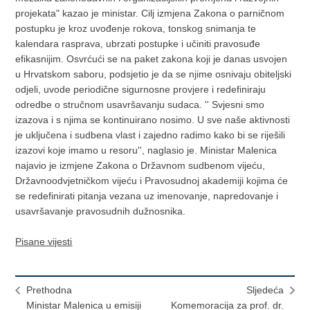
projekata" kazao je ministar. Cilj izmjena Zakona o parničnom
postupku je kroz uvođenje rokova, tonskog snimanja te
kalendara rasprava, ubrzati postupke i učiniti pravosuđe
efikasnijim. Osvrćući se na paket zakona koji je danas usvojen
u Hrvatskom saboru, podsjetio je da se njime osnivaju obiteljski
odjeli, uvode periodične sigurnosne provjere i redefiniraju
odredbe o stručnom usavršavanju sudaca. '' Svjesni smo
izazova i s njima se kontinuirano nosimo. U sve naše aktivnosti
je uključena i sudbena vlast i zajedno radimo kako bi se riješili
izazovi koje imamo u resoru'', naglasio je. Ministar Malenica
najavio je izmjene Zakona o Državnom sudbenom vijeću,
Državnoodvjetničkom vijeću i Pravosudnoj akademiji kojima će
se redefinirati pitanja vezana uz imenovanje, napredovanje i
usavršavanje pravosudnih dužnosnika.
Pisane vijesti
Prethodna
Sljedeća
Ministar Malenica u emisiji
Komemoracija za prof. dr.