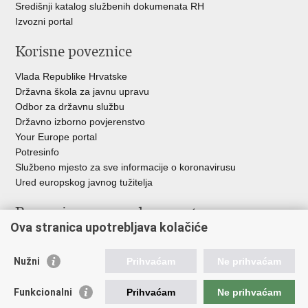
Središnji katalog službenih dokumenata RH
Izvozni portal
Korisne poveznice
Vlada Republike Hrvatske
Državna škola za javnu upravu
Odbor za državnu službu
Državno izborno povjerenstvo
Your Europe portal
Potresinfo
Službeno mjesto za sve informacije o koronavirusu
Ured europskog javnog tužitelja
Poveznice pravosudnog sustava
Ova stranica upotrebljava kolačiće
Portal sudova
Državno odvjetništvo
Nužni
Prihvaćam
Ne prihvaćam
Ured za suzbijanje korupcije i organiziranog kriminaliteta
Državno sudbeno vijeće
Funkcionalni
Prihvaćam
Ne prihvaćam
Državnoodvjetničko vijeće