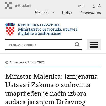
Preskoči
na
A
RSS
A
glavni
Hrvatski
English
Pristupačnost
sadržaj
Objavljeno: 13.05.2021.
Ministar Malenica: Izmjenama
Ustava i Zakona o sudovima
unaprijeđen je način izbora
sudaca jačanjem Državnog