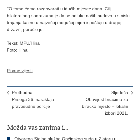
''O tome ćemo razgovarati u idućih mjesec dana. Cilj
bilateralnog sporazuma je da se odluke naših sudova u smislu
trajanja kazne u najvećoj mogućoj mjeri ispoštuju u drugoj
državi'', poručio je.
Tekst: MPU/Hina
Foto: Hina
Pisane vijesti
Prethodna
Sljedeća
Prisega 36. naraštaja
Obavijest biračima za
pravosudne policije
biračko mjesto – lokalni
izbori 2021.
Možda vas zanima i...
Otvorena Stalna služba Općinskog suda u Zlataru u