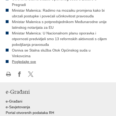
Pregradi
Ministar Malenica: Radimo na mozaiku promjena kako bi
ubrzali postupke i povećali učinkovitost pravosuđa
Ministar Malenica s potpredsjednikom Međunarodne unije
latinskog notarijata za EU
Ministar Malenica: U Nacionalnom planu oporavka i
otpornosti predvidjeli smo 13 reformskih aktivnosti s ciljem
poboljšanja pravosuđa
Osniva se Stalna služba Otok Općinskog suda u
Vinkovcima
Pogledajte sve
Ispiši
Podijeli
Podijeli
stranicu
na
na
e-Građani
Facebooku
Twitteru
e-Građani
e-Savjetovanja
Portal otvorenih podataka RH