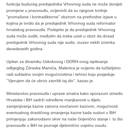
funkcija budućeg predsjednika Vrhovnog suda ne može donijeti
promjene u pravosuđu, ocijenivši da su njegove tvrdnje
"promašene i kontradiktorne" obzirom na prethodne izjave u
kojima je tvrdio da je predsjednik Vrhovnog suda reformator
hrvatskog pravosuđa. Podsjetio je da predsjednik Vrhovnog
suda može suditi, međutim da treba uzeti u obzir da dosad
predsjednik Vrhovnog suda nije sudio, izuzev nekih iznimka
devedesetih godina.
Upitan za dinamiku Uskokovog i DORH-ovog ispitivanja
odbjeglog Zdravka Mamića, Malenica je ocijenio da tužiteljstvo
radi sukladno svojim mogućnostima i tehnici koju posjeduje.
''Vjerujem da će ubrzo završiti taj dio'', kazao je.
Ministarstvo pravosuđa i uprave smatra kako sporazum između
Hrvatske i BiH sadrži određene manjkavosti u dijelu
zamjenjivanja kazne zatvora novčanom kaznom, mogućnosti
eventualnog drastičnog smanjenja kazne kada sudovi u BiH
primjenjuju zakonodavni okvir na naše činjenično stanje i to što
pravosuđe u BiH ne poznaje djelomično uvjetnu osudu.