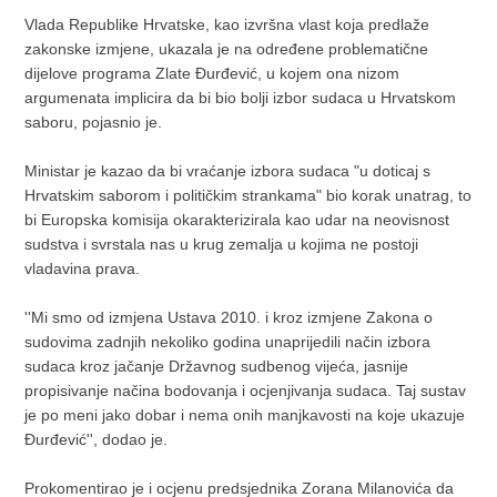
Vlada Republike Hrvatske, kao izvršna vlast koja predlaže
zakonske izmjene, ukazala je na određene problematične
dijelove programa Zlate Đurđević, u kojem ona nizom
argumenata implicira da bi bio bolji izbor sudaca u Hrvatskom
saboru, pojasnio je.
Ministar je kazao da bi vraćanje izbora sudaca "u doticaj s
Hrvatskim saborom i političkim strankama" bio korak unatrag, to
bi Europska komisija okarakterizirala kao udar na neovisnost
sudstva i svrstala nas u krug zemalja u kojima ne postoji
vladavina prava.
''Mi smo od izmjena Ustava 2010. i kroz izmjene Zakona o
sudovima zadnjih nekoliko godina unaprijedili način izbora
sudaca kroz jačanje Državnog sudbenog vijeća, jasnije
propisivanje načina bodovanja i ocjenjivanja sudaca. Taj sustav
je po meni jako dobar i nema onih manjkavosti na koje ukazuje
Đurđević'', dodao je.
Prokomentirao je i ocjenu predsjednika Zorana Milanovića da