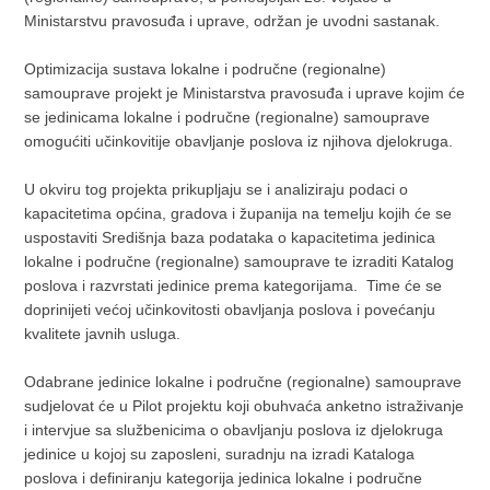
Ministarstvu pravosuđa i uprave, održan je uvodni sastanak.
Optimizacija sustava lokalne i područne (regionalne)
samouprave projekt je Ministarstva pravosuđa i uprave kojim će
se jedinicama lokalne i područne (regionalne) samouprave
omogućiti učinkovitije obavljanje poslova iz njihova djelokruga.
U okviru tog projekta prikupljaju se i analiziraju podaci o
kapacitetima općina, gradova i županija na temelju kojih će se
uspostaviti Središnja baza podataka o kapacitetima jedinica
lokalne i područne (regionalne) samouprave te izraditi Katalog
poslova i razvrstati jedinice prema kategorijama. Time će se
doprinijeti većoj učinkovitosti obavljanja poslova i povećanju
kvalitete javnih usluga.
Odabrane jedinice lokalne i područne (regionalne) samouprave
sudjelovat će u Pilot projektu koji obuhvaća anketno istraživanje
i intervjue sa službenicima o obavljanju poslova iz djelokruga
jedinice u kojoj su zaposleni, suradnju na izradi Kataloga
poslova i definiranju kategorija jedinica lokalne i područne