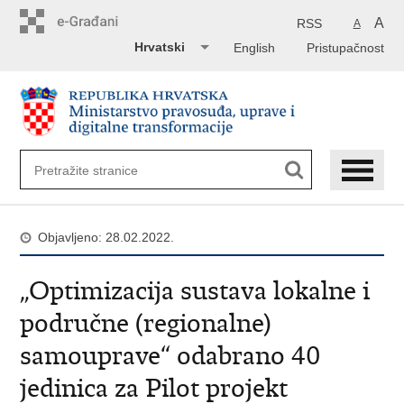
Preskoči
na
A
RSS
A
glavni
Hrvatski
English
Pristupačnost
sadržaj
Objavljeno: 28.02.2022.
„Optimizacija sustava lokalne i
područne (regionalne)
samouprave“ odabrano 40
jedinica za Pilot projekt