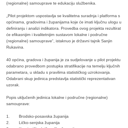
(regionalne) samouprave te edukaciju službenika.
„Pilot projektom uspostavlja se kvalitetna suradnja i platforma s
općinama, gradovima i županijama koje će imati ključnu ulogu u
definiranju i analizi indikatora. Provedba ovog projekta rezultirat
će efikasnijim i kvalitetnijim sustavom lokalne i područne
(regionalne) samouprave“, istaknuo je državni tajnik Sanjin
Rukavina.
40 općina, gradova i županija je za sudjelovanje u pilot projektu
odabrano provedbom postupka stratifikacije na temelju ključnih
parametara, u skladu s pravilima statističkog uzrokovanja.
Odabrani skup jedinica predstavlja statistički reprezentativan
uzorak.
Popis uključenih jedinica lokalne i područne (regionalne)
samouprave:
1. Brodsko-posavska županija
2. Ličko-senjska županija