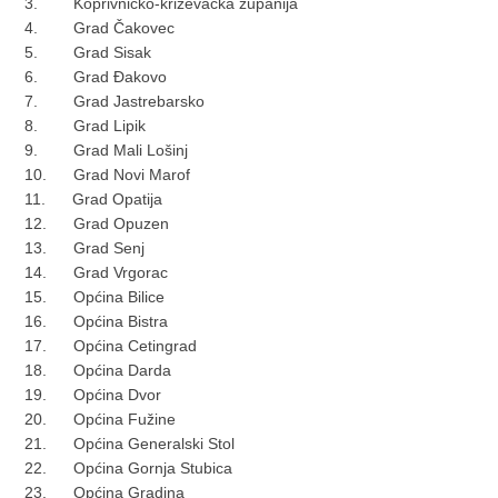
3. Koprivničko-križevačka županija
4. Grad Čakovec
5. Grad Sisak
6. Grad Đakovo
7. Grad Jastrebarsko
8. Grad Lipik
9. Grad Mali Lošinj
10. Grad Novi Marof
11. Grad Opatija
12. Grad Opuzen
13. Grad Senj
14. Grad Vrgorac
15. Općina Bilice
16. Općina Bistra
17. Općina Cetingrad
18. Općina Darda
19. Općina Dvor
20. Općina Fužine
21. Općina Generalski Stol
22. Općina Gornja Stubica
23. Općina Gradina