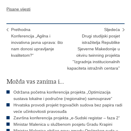
Pisane vijesti
Prethodna
Sljedeća
Konferencija „Agilna i
Drugi studijski posjet
inovativna javna uprava: što
istražitelja Republike
nam donosi upravljanje
Sjeverne Makedonije u
kvalitetom?“
okviru twinning projekta
''Izgradnja institucionalnih
kapaciteta istražnih centara''
Možda vas zanima i...
Održana početna konferencija projekta „Optimizacija
sustava lokalne i područne (regionalne) samouprave“
Hrvatska provodi projekt trgovačkih sudova bez papira radi
veće učinkovitosti pravosuđa
Završna konferencija projekta „e-Sudski registar – faza 2“
Ministar Malenica u službenom posjetu Gradu Krapini
Ministar Malenica obišao novu zgradu Općinskog suda u