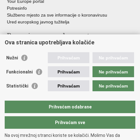
Your Europe portal
Potresinfo
Službeno mjesto za sve informacije o koronavirusu
Ured europskog javnog tužitelja
Poveznice pravosudnog sustava
Ova stranica upotrebljava kolačiće
Portal sudova
Državno odvjetništvo
Nužni
Prihvaćam
Ne prihvaćam
Ured za suzbijanje korupcije i organiziranog kriminaliteta
Državno sudbeno vijeće
Funkcionalni
Prihvaćam
Ne prihvaćam
Državnoodvjetničko vijeće
Pravosudna akademija
Statistički
Prihvaćam
Ne prihvaćam
Hrvatska odvjetnička komora
Hrvatska javnobilježnička komora
Europski pravosudni portal
Prihvaćam odabrane
Prihvaćam sve
Povratak na vrh
Copyright © 2026 Ministarstvo pravosuđa, uprave i digitalne
Na ovoj mrežnoj stranci koriste se kolačići. Molimo Vas da
transformacije Republike Hrvatske.
Uvjeti korištenja
.
Izjava o