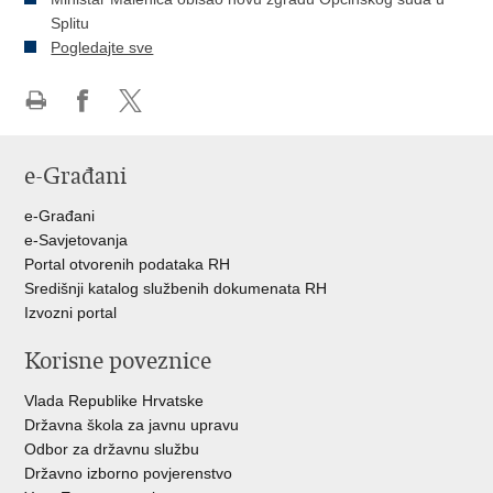
Splitu
Pogledajte sve
Ispiši
Podijeli
Podijeli
stranicu
na
na
e-Građani
Facebooku
Twitteru
e-Građani
e-Savjetovanja
Portal otvorenih podataka RH
Središnji katalog službenih dokumenata RH
Izvozni portal
Korisne poveznice
Vlada Republike Hrvatske
Državna škola za javnu upravu
Odbor za državnu službu
Državno izborno povjerenstvo