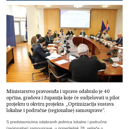
Ministarstvo pravosuđa i uprave odabralo je 40
općina, gradova i županija koje će sudjelovati u pilot
projektu u okviru projekta „Optimizacija sustava
lokalne i područne (regionalne) samouprave“.
S predstavnicima odabranih jedinica lokalne i područne
(regionalne) samouprave, u ponedjeljak 28. veljače u