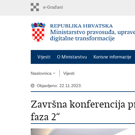
Preskoči
na
glavni
sadržaj
Vijesti
O Ministarstvu
Korisne informacije
Naslovnica
Vijesti
Objavljeno: 22.11.2023.
Završna konferencija pr
faza 2“