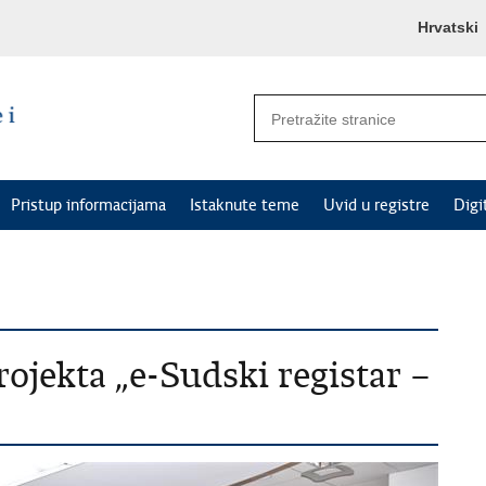
Hrvatski
Pristup informacijama
Istaknute teme
Uvid u registre
Digi
ojekta „e-Sudski registar –