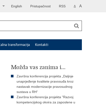
A
English
Pristupačnost
RSS
A
talna transformacija
Kontakti
Možda vas zanima i...
Završna konferencija projekta „Daljnje
unaprjeđenje kvalitete pravosuđa kroz
nastavak modernizacije pravosudnog
sustava u RH“
Završna konferencija projekta "Razvoj
kompetencijskog okvira za zaposlene u