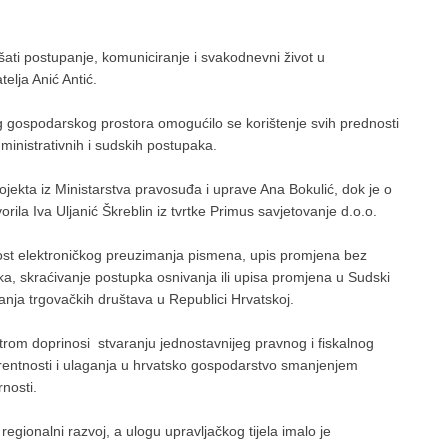
ati postupanje, komuniciranje i svakodnevni život u
elja Anić Antić.
gospodarskog prostora omogućilo se korištenje svih prednosti
dministrativnih i sudskih postupaka.
rojekta iz Ministarstva pravosuđa i uprave Ana Bokulić, dok je o
rila Iva Uljanić Škreblin iz tvrtke Primus savjetovanje d.o.o.
st elektroničkog preuzimanja pismena, upis promjena bez
ika, skraćivanje postupka osnivanja ili upisa promjena u Sudski
vanja trgovačkih društava u Republici Hrvatskoj.
rom doprinosi stvaranju jednostavnijeg pravnog i fiskalnog
rentnosti i ulaganja u hrvatsko gospodarstvo smanjenjem
nosti.
egionalni razvoj, a ulogu upravljačkog tijela imalo je