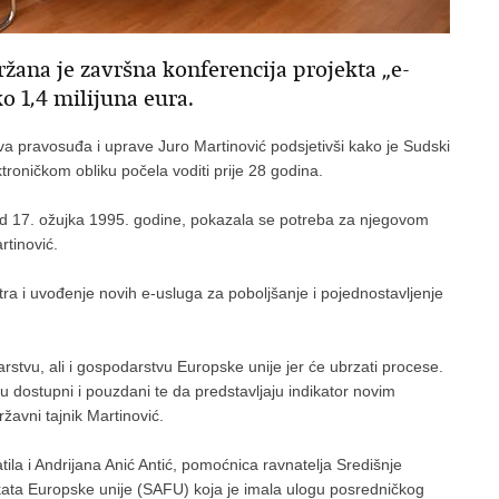
žana je završna konferencija projekta „e-
ko 1,4 milijuna eura.
va pravosuđa i uprave Juro Martinović podsjetivši kako je Sudski
ktroničkom obliku počela voditi prije 28 godina.
od 17. ožujka 1995. godine, pokazala se potreba za njegovom
rtinović.
ra i uvođenje novih e-usluga za poboljšanje i pojednostavljenje
stvu, ali i gospodarstvu Europske unije jer će ubrzati procese.
u dostupni i pouzdani te da predstavljaju indikator novim
žavni tajnik Martinović.
ila i Andrijana Anić Antić, pomoćnica ravnatelja Središnje
ekata Europske unije (SAFU) koja je imala ulogu posredničkog