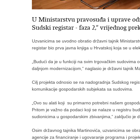
U Ministarstvu pravosuđa i uprave odr
Sudski registar - faza 2,“ vrijednog pre
Uzvanicima se uvodno obratio državni tajnik Ministarst
registar bio prva javna knjiga u Hrvatskoj koja se u ele
„Budući da je u funkciji na svim trgovačkim sudovima 
daljnjom modernizacijom,“ naglasio je državni tajnik Ma
Cilj projekta odnosio se na nadogradnja Sudskog regist
komunikacije gospodarskih subjekata sa sudovima.
„Ovo su alati koji su primarno potrebni našem gospodar
Pritom je važno da podaci koji se nalaze u registru bud
sudionicima u gospodarskim zbivanjima,“ zaključio je dr
Osim državnog tajnika Martinovića, uzvanicima se obrat
agencije za financiranje i ugovaranje programa i proj