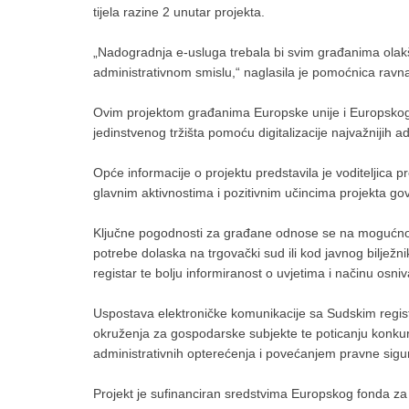
tijela razine 2 unutar projekta.
„Nadogradnja e-usluga trebala bi svim građanima olakš
administrativnom smislu,“ naglasila je pomoćnica ravnat
Ovim projektom građanima Europske unije i Europskog 
jedinstvenog tržišta pomoću digitalizacije najvažnijih a
Opće informacije o projektu predstavila je voditeljica p
glavnim aktivnostima i pozitivnim učincima projekta govo
Ključne pogodnosti za građane odnose se na mogućno
potrebe dolaska na trgovački sud ili kod javnog bilježn
registar te bolju informiranost o uvjetima i načinu osni
Uspostava elektroničke komunikacije sa Sudskim regist
okruženja za gospodarske subjekte te poticanju konku
administrativnih opterećenja i povećanjem pravne sigur
Projekt je sufinanciran sredstvima Europskog fonda za r