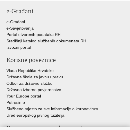
stranicu
na
na
e-Građani
Facebooku
Twitteru
e-Građani
e-Savjetovanja
Portal otvorenih podataka RH
Središnji katalog službenih dokumenata RH
Izvozni portal
Korisne poveznice
Vlada Republike Hrvatske
Državna škola za javnu upravu
Odbor za državnu službu
Državno izborno povjerenstvo
Your Europe portal
Potresinfo
Službeno mjesto za sve informacije o koronavirusu
Ured europskog javnog tužitelja
Poveznice pravosudnog sustava