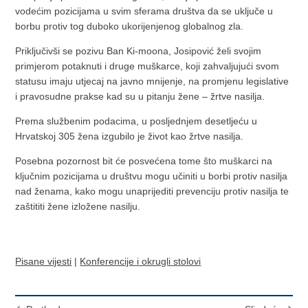
vodećim pozicijama u svim sferama društva da se uključe u
borbu protiv tog duboko ukorijenjenog globalnog zla.
Priključivši se pozivu Ban Ki-moona, Josipović želi svojim
primjerom potaknuti i druge muškarce, koji zahvaljujući svom
statusu imaju utjecaj na javno mnijenje, na promjenu legislative
i pravosudne prakse kad su u pitanju žene – žrtve nasilja.
Prema službenim podacima, u posljednjem desetljeću u
Hrvatskoj 305 žena izgubilo je život kao žrtve nasilja.
Posebna pozornost bit će posvećena tome što muškarci na
ključnim pozicijama u društvu mogu učiniti u borbi protiv nasilja
nad ženama, kako mogu unaprijediti prevenciju protiv nasilja te
zaštititi žene izložene nasilju.
Pisane vijesti
|
Konferencije i okrugli stolovi