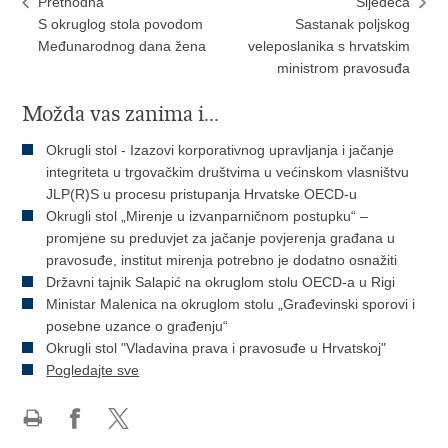
Prethodna
Sljedeća
S okruglog stola povodom
Sastanak poljskog
Međunarodnog dana žena
veleposlanika s hrvatskim
ministrom pravosuđa
Možda vas zanima i...
Okrugli stol - Izazovi korporativnog upravljanja i jačanje
integriteta u trgovačkim društvima u većinskom vlasništvu
JLP(R)S u procesu pristupanja Hrvatske OECD-u
Okrugli stol „Mirenje u izvanparničnom postupku“ –
promjene su preduvjet za jačanje povjerenja građana u
pravosuđe, institut mirenja potrebno je dodatno osnažiti
Državni tajnik Salapić na okruglom stolu OECD-a u Rigi
Ministar Malenica na okruglom stolu „Građevinski sporovi i
posebne uzance o građenju“
Okrugli stol "Vladavina prava i pravosuđe u Hrvatskoj"
Pogledajte sve
Ispiši
Podijeli
Podijeli