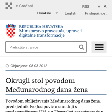
Preskoči
na
A
RSS
A
glavni
Hrvatski
English
Pristupačnost
sadržaj
Objavljeno: 08.03.2012.
Okrugli stol povodom
Međunarodnog dana žena
Povodom obilježavanja Međunarodnog dana žena,
predsjednik Ivo Josipović u suradnji s