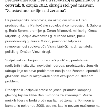
predstavništvom UN-a u Hrvatskoj organizirat će u
četvrtak, 8. ožujka 2012. okrugli stol pod nazivom
"Zaustavimo nasilje nad ženama".
Uz predsjednika Josipovića, na okruglom stolu u Uredu
predsjednika na Pantovčaku sudjelovat će i predsjednik Sabora
g. Boris Šprem, premijer g. Zoran Milanović, ministri g. Orsat
Miljenić, g. Željko Jovanović i g. Mirando Mrsić, pučki
pravobranitelj g. Jurica Malčić, pravobraniteljica za
ravnopravnost spolova gđa Višnja Ljubičić, v. d. ravnatelja
policije g. Dražen Vitez i drugi.
Sudjelovat će i brojni drugi vodeći političari, predstavnici
nadležnih institucija i nevladinih udruga, predstavnice ženskih
udruga koje se bave problemom nasilja nad ženama, sportaši i
glazbenici kako bi razgovarali o tom ozbiljnom društvenom
problemu.
Predsjednik Josipović prošle se jeseni pridružio kampanji
glavnog tajnika UN-a Ban Ki-moona za stvaranjem Mreže
muških lidera u borbi protiv nasilja nad ženama. Ki-moon je
kampanju pokrenuo 2008. godine, kad je pozvao muškarce na