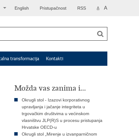
A
English
Pristupačnost
RSS
A
talna transformacija
Kontakti
Možda vas zanima i...
Okrugli stol - Izazovi korporativnog
upravljanja i jačanje integriteta u
trgovačkim društvima u većinskom
vlasništvu JLP(R)S u procesu pristupanja
Hrvatske OECD-u
Okrugli stol „Mirenje u izvanparničnom