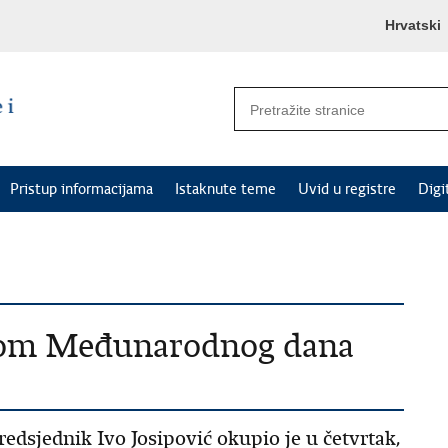
Hrvatski
Pristup informacijama
Istaknute teme
Uvid u registre
Digi
odom Međunarodnog dana
sjednik Ivo Josipović okupio je u četvrtak,