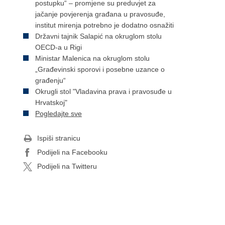
postupku“ – promjene su preduvjet za
jačanje povjerenja građana u pravosuđe,
institut mirenja potrebno je dodatno osnažiti
Državni tajnik Salapić na okruglom stolu
OECD-a u Rigi
Ministar Malenica na okruglom stolu
„Građevinski sporovi i posebne uzance o
građenju“
Okrugli stol "Vladavina prava i pravosuđe u
Hrvatskoj"
Pogledajte sve
Ispiši stranicu
Podijeli na Facebooku
Podijeli na Twitteru