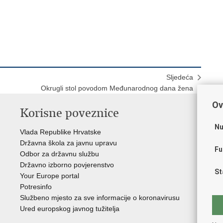
Sljedeća
Okrugli stol povodom Međunarodnog dana žena
Ov
Korisne poveznice
P
Nu
Vlada Republike Hrvatske
Por
Državna škola za javnu upravu
Drž
Fu
Odbor za državnu službu
Ure
Državno izborno povjerenstvo
Drž
St
Your Europe portal
Drž
Potresinfo
Pra
Službeno mjesto za sve informacije o koronavirusu
Hrv
Ured europskog javnog tužitelja
Hrv
Eur