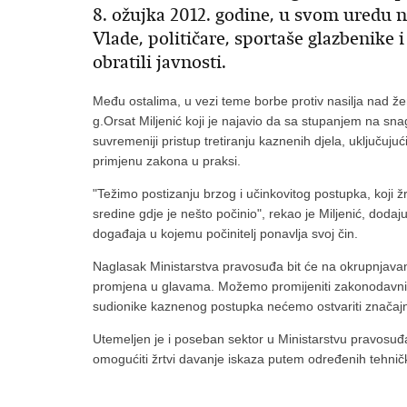
8. ožujka 2012. godine, u svom uredu
Vlade, političare, sportaše glazbenike 
obratili javnosti.
Među ostalima, u vezi teme borbe protiv nasilja nad že
g.Orsat Miljenić koji je najavio da sa stupanjem na s
suvremeniji pristup tretiranju kaznenih djela, uključuju
primjenu zakona u praksi.
"Težimo postizanju brzog i učinkovitog postupka, koji žrtv
sredine gdje je nešto počinio", rekao je Miljenić, dodaj
događaja u kojemu počinitelj ponavlja svoj čin.
Naglasak Ministarstva pravosuđa bit će na okrupnjavanju
promjena u glavama. Možemo promijeniti zakonodavni ok
sudionike kaznenog postupka nećemo ostvariti značajnu
Utemeljen je i poseban sektor u Ministarstvu pravosuđa
omogućiti žrtvi davanje iskaza putem određenih tehničk