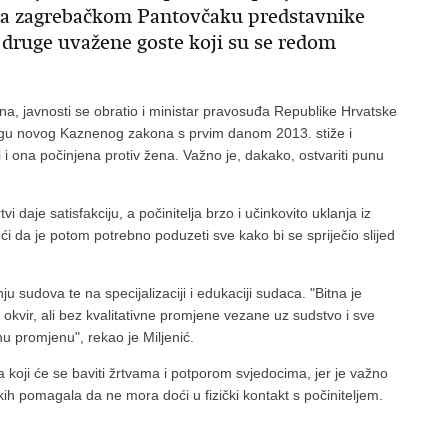
 na zagrebačkom Pantovčaku predstavnike
i druge uvažene goste koji su se redom
na, javnosti se obratio i ministar pravosuđa Republike Hrvatske
nagu novog Kaznenog zakona s prvim danom 2013. stiže i
ći i ona počinjena protiv žena. Važno je, dakako, ostvariti punu
i daje satisfakciju, a počinitelja brzo i učinkovito uklanja iz
ući da je potom potrebno poduzeti sve kako bi se spriječio slijed
 sudova te na specijalizaciji i edukaciji sudaca. "Bitna je
vir, ali bez kvalitativne promjene vezane uz sudstvo i sve
 promjenu", rekao je Miljenić.
 koji će se baviti žrtvama i potporom svjedocima, jer je važno
ih pomagala da ne mora doći u fizički kontakt s počiniteljem.