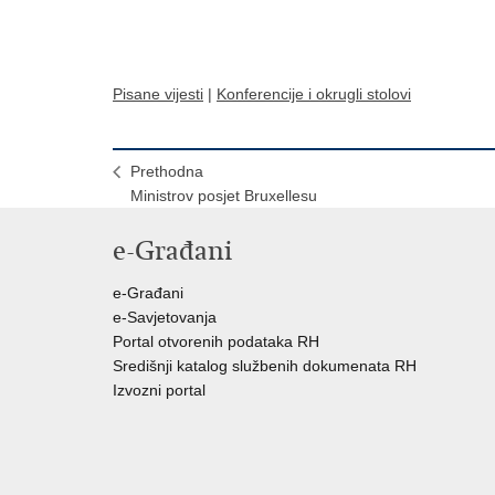
Pisane vijesti
|
Konferencije i okrugli stolovi
Prethodna
Ministrov posjet Bruxellesu
e-Građani
e-Građani
e-Savjetovanja
Portal otvorenih podataka RH
Središnji katalog službenih dokumenata RH
Izvozni portal