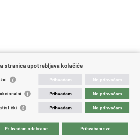
a stranica upotrebljava kolačiće
oveznice pravosudnog sustava
žni
Prihvaćam
Ne prihvaćam
tal sudova
avno odvjetništvo
nkcionalni
Prihvaćam
Ne prihvaćam
d za suzbijanje korupcije i organiziranog kriminaliteta
avno sudbeno vijeće
atistički
Prihvaćam
Ne prihvaćam
avnoodvjetničko vijeće
vosudna akademija
atska odvjetnička komora
Prihvaćam odabrane
Prihvaćam sve
atska javnobilježnička komora
opski pravosudni portal