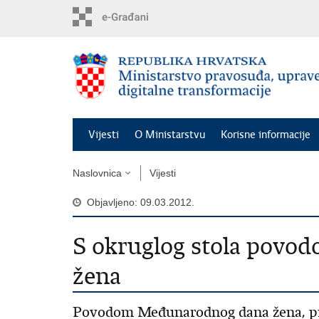
Preskoči
na
glavni
sadržaj
Vijesti
O Ministarstvu
Korisne informacije
Naslovnica
Vijesti
Objavljeno: 09.03.2012.
S okruglog stola pov
žena
Povodom Međunarodnog dana žena, pred