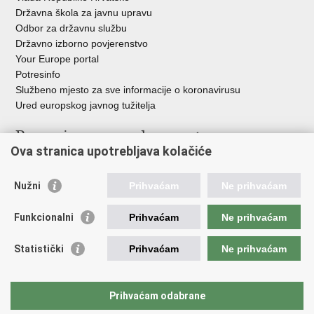
Državna škola za javnu upravu
Odbor za državnu službu
Državno izborno povjerenstvo
Your Europe portal
Potresinfo
Službeno mjesto za sve informacije o koronavirusu
Ured europskog javnog tužitelja
Poveznice pravosudnog sustava
Ova stranica upotrebljava kolačiće
Portal sudova
Državno odvjetništvo
Nužni
Prihvaćam
Ne prihvaćam
Ured za suzbijanje korupcije i organiziranog kriminaliteta
Državno sudbeno vijeće
Funkcionalni
Prihvaćam
Ne prihvaćam
Državnoodvjetničko vijeće
Pravosudna akademija
Statistički
Prihvaćam
Ne prihvaćam
Hrvatska odvjetnička komora
Hrvatska javnobilježnička komora
Europski pravosudni portal
Prihvaćam odabrane