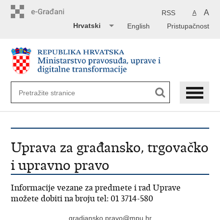
Preskoči
na
A
RSS
A
glavni
Hrvatski
English
Pristupačnost
sadržaj
Uprava za građansko, trgovačko
i upravno pravo
Informacije vezane za predmete i rad Uprave
možete dobiti na broju tel: 01 3714-580
gradjansko.pravo@mpu.hr