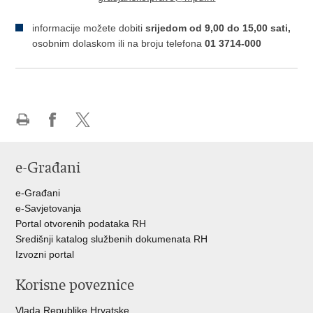
informacije možete dobiti
srijedom od 9,00 do 15,00 sati,
osobnim dolaskom ili na broju telefona
01 3714-000
Ispiši
Podijeli
Podijeli
stranicu
na
na
e-Građani
Facebooku
Twitteru
e-Građani
e-Savjetovanja
Portal otvorenih podataka RH
Središnji katalog službenih dokumenata RH
Izvozni portal
Korisne poveznice
Vlada Republike Hrvatske