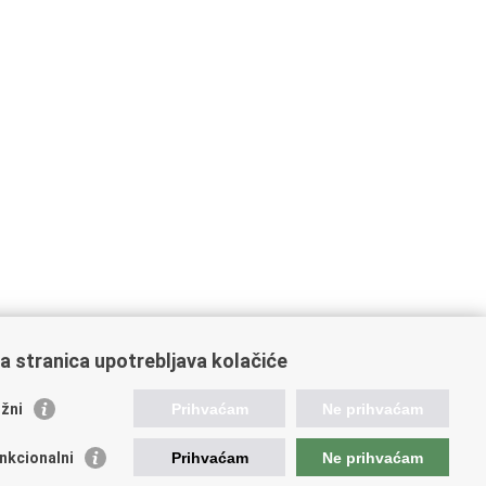
a stranica upotrebljava kolačiće
oveznice pravosudnog sustava
žni
Prihvaćam
Ne prihvaćam
tal sudova
avno odvjetništvo
nkcionalni
Prihvaćam
Ne prihvaćam
d za suzbijanje korupcije i organiziranog kriminaliteta