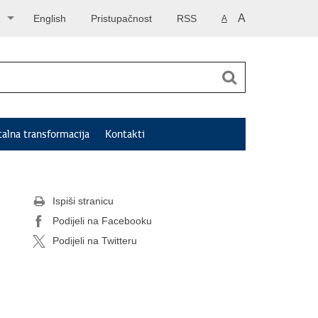
A
English
Pristupačnost
RSS
A
talna transformacija
Kontakti
Ispiši stranicu
Podijeli na Facebooku
Podijeli na Twitteru