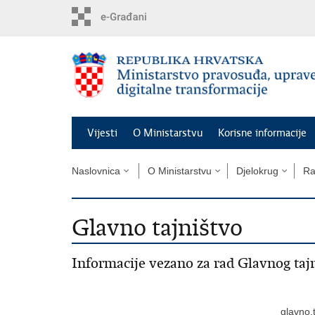
Preskoči
na
glavni
sadržaj
Vijesti
O Ministarstvu
Korisne informacije
Naslovnica
O Ministarstvu
Djelokrug
Ra
Glavno tajništvo
Informacije vezano za rad Glavnog tajn
glavno.