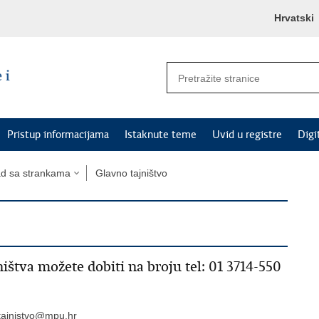
Hrvatski
Pristup informacijama
Istaknute teme
Uvid u registre
Digi
d sa strankama
Glavno tajništvo
ištva možete dobiti na broju tel: 01 3714-550
tajnistvo@mpu.hr