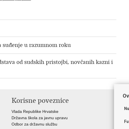
na suđenje u razumnom roku
dstava od sudskih pristojbi, novčanih kazni i
Ov
Korisne poveznice
P
Nu
Vlada Republike Hrvatske
Por
Državna škola za javnu upravu
Drž
Fu
Odbor za državnu službu
Ure