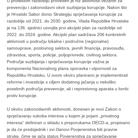
U proteklom razdoblju proveden je niz aktivnosti vezanih za
prevenciju i zakonodavni okvir suzbijanja korupcije. Nakon što
je Hrvatski Sabor donio Strategiju sprječavanja korupcije za
razdoblje od 2021. do 2030. godine, Vlada Republike Hrvatske
je na 136. sjednici usvojila prvi akcijski plan za razdoblje od
2022. do 2024. godine. Akcijski plan sadržava 206 konkretnih
aktivnosti u području lokalne i područne (regionalne)
samouprave, poslovnog sektora, javnih financija, pravosuđa,
zdravstva, sporta, policije, poljoprivrede, civilnog sektora.
Područje suzbijanja i sprječavanja korupcije važna je
komponenta Nacionalnog plana oporavka i otpornosti za
Republiku Hrvatsku. U ovom okviru planirano je implementirati
reforme i investicije s ciljem dodatnog jačanja u nekoliko
posebnih područja prevencije, ali i represivnog aparata u borbi
protiv korupcije.
U okviru zakonodavnih aktivnosti, donesen je novi Zakon o
sprječavanju sukoba interesa u kojem je pojam „privatnog
interesa“ definiran u skladu s preporukama OECD-a, propisano
je da će predsjednik i svi članovi Povjerenstva biti pravne
struke, čime se jača status Povjerenstva za sprječavanje