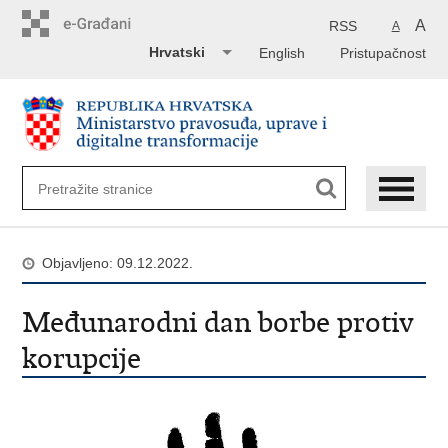
Preskoči
na
A
RSS
A
glavni
Hrvatski
English
Pristupačnost
sadržaj
Objavljeno: 09.12.2022.
Međunarodni dan borbe protiv
korupcije