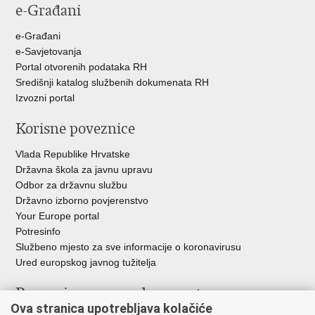
e-Građani
Facebooku
Twitteru
e-Građani
e-Savjetovanja
Portal otvorenih podataka RH
Središnji katalog službenih dokumenata RH
Izvozni portal
Korisne poveznice
Vlada Republike Hrvatske
Državna škola za javnu upravu
Odbor za državnu službu
Državno izborno povjerenstvo
Your Europe portal
Potresinfo
Službeno mjesto za sve informacije o koronavirusu
Ured europskog javnog tužitelja
Poveznice pravosudnog sustava
Ova stranica upotrebljava kolačiće