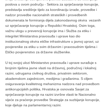
poslova u ovom području - Sektora za sprječavanje korupcije,
predstavlja središnje tijelo za koordinaciju izrade, provedbe i
nadzor provedbe nacionalnih strateških i provedbenih
dokumenata te formiranja dijela zakonodavnog okvira vezanih
uz sprječavanje korupcije u Republici Hrvatskoj. Osim toga,
važnu ulogu u prevenciji korupcije ima i Služba za etiku i
integritet Ministarstva pravosuđa i uprave kao dio
institucionalnog okvira etičke infrastrukture u javnoj upravi, uz
povjerenike za etiku u svim državnim i pravosudnim tijelima i
Etičko povjerenstvo za državne službenike.
U toj svojoj ulozi Ministarstvo pravosuđa i uprave surađuje s
brojnim tijelima javne vlasti na državnoj, područnoj i lokalnoj
razini, udrugama civilnog društva, privatnim sektorom,
akademskom zajednicom, medijima i građanima. S ciljem
osiguravanja kvalitetnog mehanizma nadzora nad provedbom
antikorupcijskih politika, Hrvatska je osnovala Savjet za
sprječavanje korupcije na razini izvršne vlasti te Nacionalno
vijeće za praćenje provedbe Strategije za suzbijanje korupcije,
koje djeluje na parlamentarnoj razini.