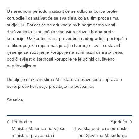
U narednom periodu nastavit će se odlučna borba protiv
korupcije i osnaživat će se sva tijela koja u tim procesima
sudjeluju. Poticat će se edukacija svih segmenata vlasti i
društva kako bi se jačala vladavina prava i borba protiv
korupcije. Uz kontinuiranu provedbu i nadogradnju postojećih
antikorupcijskih mjera naš je cilj i stvaranje novih sustavnih
rješenja za suzbijanje korupcije na svim razinama što treba
podići svijest o štetnosti korupcije te je učiniti društveno
neprihvatljivom.
Detaljnije o aktivnostima Ministarstva pravosuđa i uprave u
borbi protiv korupcije pročitajte
na poveznici.
Stranica
Prethodna
Sljedeća
Ministar Malenica na Vijeću
Hrvatska podupire europski
ministara pravosuđa i
put Sjeverne Makedonije