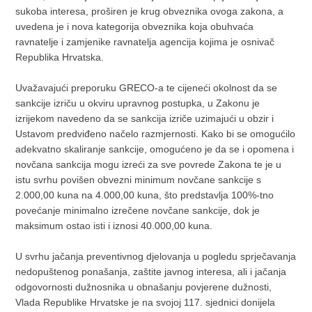
sukoba interesa, proširen je krug obveznika ovoga zakona, a
uvedena je i nova kategorija obveznika koja obuhvaća
ravnatelje i zamjenike ravnatelja agencija kojima je osnivač
Republika Hrvatska.
Uvažavajući preporuku GRECO-a te cijeneći okolnost da se
sankcije izriču u okviru upravnog postupka, u Zakonu je
izrijekom navedeno da se sankcija izriče uzimajući u obzir i
Ustavom predviđeno načelo razmjernosti. Kako bi se omogućilo
adekvatno skaliranje sankcije, omogućeno je da se i opomena i
novčana sankcija mogu izreći za sve povrede Zakona te je u
istu svrhu povišen obvezni minimum novčane sankcije s
2.000,00 kuna na 4.000,00 kuna, što predstavlja 100%-tno
povećanje minimalno izrečene novčane sankcije, dok je
maksimum ostao isti i iznosi 40.000,00 kuna.
U svrhu jačanja preventivnog djelovanja u pogledu sprječavanja
nedopuštenog ponašanja, zaštite javnog interesa, ali i jačanja
odgovornosti dužnosnika u obnašanju povjerene dužnosti,
Vlada Republike Hrvatske je na svojoj 117. sjednici donijela