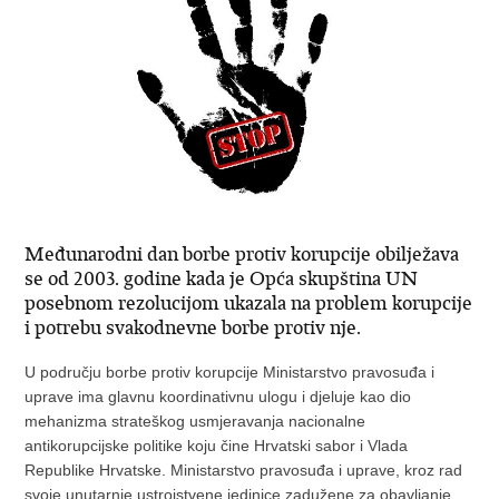
Međunarodni dan borbe protiv korupcije obilježava
se od 2003. godine kada je Opća skupština UN
posebnom rezolucijom ukazala na problem korupcije
i potrebu svakodnevne borbe protiv nje.
U području borbe protiv korupcije Ministarstvo pravosuđa i
uprave ima glavnu koordinativnu ulogu i djeluje kao dio
mehanizma strateškog usmjeravanja nacionalne
antikorupcijske politike koju čine Hrvatski sabor i Vlada
Republike Hrvatske. Ministarstvo pravosuđa i uprave, kroz rad
svoje unutarnje ustrojstvene jedinice zadužene za obavljanje