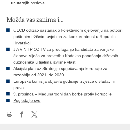
unutarnjih poslova
Možda vas zanima i...
OECD održao sastanak o kolektivnom djelovanju na potpori
poštenim tržišnim uvjetima za konkurentnost u Republici
Hrvatskoj
J A V N I P OZ I V za predlaganje kandidata za vanjske
članove Vijeća za provedbu Kodeksa ponašanja državnih
dužnosnika u tijelima izvršne vlasti
Akcijski plan uz Strategiju sprječavanja korupcije za
razdoblje od 2021. do 2030.
Europska komisija objavila godišnje izvješće o vladavini
prava
9. prosinca – Međunarodni dan borbe protiv korupcije
Pogledajte sve
Ispiši
Podijeli
Podijeli
stranicu
na
na