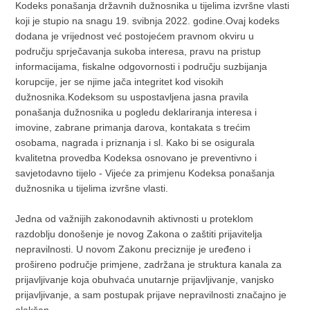
Kodeks ponašanja državnih dužnosnika u tijelima izvršne vlasti
koji je stupio na snagu 19. svibnja 2022. godine.Ovaj kodeks
dodana je vrijednost već postojećem pravnom okviru u
području sprječavanja sukoba interesa, pravu na pristup
informacijama, fiskalne odgovornosti i području suzbijanja
korupcije, jer se njime jača integritet kod visokih
dužnosnika.Kodeksom su uspostavljena jasna pravila
ponašanja dužnosnika u pogledu deklariranja interesa i
imovine, zabrane primanja darova, kontakata s trećim
osobama, nagrada i priznanja i sl. Kako bi se osigurala
kvalitetna provedba Kodeksa osnovano je preventivno i
savjetodavno tijelo - Vijeće za primjenu Kodeksa ponašanja
dužnosnika u tijelima izvršne vlasti.
Jedna od važnijih zakonodavnih aktivnosti u proteklom
razdoblju donošenje je novog Zakona o zaštiti prijavitelja
nepravilnosti. U novom Zakonu preciznije je uređeno i
prošireno područje primjene, zadržana je struktura kanala za
prijavljivanje koja obuhvaća unutarnje prijavljivanje, vanjsko
prijavljivanje, a sam postupak prijave nepravilnosti značajno je