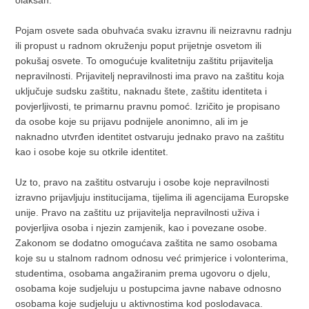
olakšan.
Pojam osvete sada obuhvaća svaku izravnu ili neizravnu radnju
ili propust u radnom okruženju poput prijetnje osvetom ili
pokušaj osvete. To omogućuje kvalitetniju zaštitu prijavitelja
nepravilnosti. Prijavitelj nepravilnosti ima pravo na zaštitu koja
uključuje sudsku zaštitu, naknadu štete, zaštitu identiteta i
povjerljivosti, te primarnu pravnu pomoć. Izričito je propisano
da osobe koje su prijavu podnijele anonimno, ali im je
naknadno utvrđen identitet ostvaruju jednako pravo na zaštitu
kao i osobe koje su otkrile identitet.
Uz to, pravo na zaštitu ostvaruju i osobe koje nepravilnosti
izravno prijavljuju institucijama, tijelima ili agencijama Europske
unije. Pravo na zaštitu uz prijavitelja nepravilnosti uživa i
povjerljiva osoba i njezin zamjenik, kao i povezane osobe.
Zakonom se dodatno omogućava zaštita ne samo osobama
koje su u stalnom radnom odnosu već primjerice i volonterima,
studentima, osobama angažiranim prema ugovoru o djelu,
osobama koje sudjeluju u postupcima javne nabave odnosno
osobama koje sudjeluju u aktivnostima kod poslodavaca.