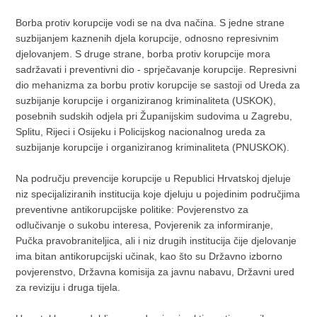
Borba protiv korupcije vodi se na dva načina. S jedne strane
suzbijanjem kaznenih djela korupcije, odnosno represivnim
djelovanjem. S druge strane, borba protiv korupcije mora
sadržavati i preventivni dio - sprječavanje korupcije. Represivni
dio mehanizma za borbu protiv korupcije se sastoji od Ureda za
suzbijanje korupcije i organiziranog kriminaliteta (USKOK),
posebnih sudskih odjela pri Županijskim sudovima u Zagrebu,
Splitu, Rijeci i Osijeku i Policijskog nacionalnog ureda za
suzbijanje korupcije i organiziranog kriminaliteta (PNUSKOK).
Na području prevencije korupcije u Republici Hrvatskoj djeluje
niz specijaliziranih institucija koje djeluju u pojedinim područjima
preventivne antikorupcijske politike: Povjerenstvo za
odlučivanje o sukobu interesa, Povjerenik za informiranje,
Pučka pravobraniteljica, ali i niz drugih institucija čije djelovanje
ima bitan antikorupcijski učinak, kao što su Državno izborno
povjerenstvo, Državna komisija za javnu nabavu, Državni ured
za reviziju i druga tijela.