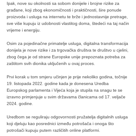
Ipak, nove su okolnosti sa sobom donijele i brojne rizike za
građane, koji zbog ekonomičnosti i praktičnosti, šire ponude
proizvoda i usluga na internetu te brže i jednostavnije pretrage,
sve više kupuju iz udobnosti vlastitog doma, štedeći na taj način
vrijeme i energiju.
Osim za pojedinačne primatelje usluga, digitalna transformacija
donijela je nove rizike i za trgovačka društva te društvo u cjelini,
zbog čega je od strane Europske unije prepoznata potreba za
zaštitom svih dionika uključenih u ovaj proces.
Prvi korak u tom smjeru učinjen je prije nekoliko godina, točnije
19. listopada 2022. godine kada je donesena Uredba
Europskog parlamenta i Vijeća koja je stupila na snagu te se
izravno primjenjuje u svim državama članicama od 17. veljače
2024. godine.
Uredbom se reguliraju odgovornosti pružatelja digitalnih usluga
koji djeluju kao posrednici između potrošača i onoga što
potrošači kupuju putem različitih online platformi.