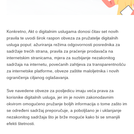
Konkretno, Akt o digitalnim uslugama donosi čitav set novih
pravila te uvodi širok raspon obveza za pružatelje digitalnih
usluga poput: ažuriranja režima odgovornosti posrednika za
sadržaje trećih strana, pravila za praćenje prodavača na
internetskim stranicama, mjera za suzbijanje nezakonitog
sadržaja na internetu, povećanih zahtjeva za transparentnošću
za internetske platforme, obveze zaštite maloljetnika i novih
ograničenja ciljanog oglašavanja.
Sve navedene obveze za posljedicu imaju veća prava za
korisnike digitalnih usluga, jer im je novim zakonodavnim
okvirom omogućeno pružanje boljih informacija o tome zašto im
se određeni sadržaj preporučuje, a poboljšano je i uklanjanje
nezakonitog sadržaja što je brže moguće kako bi se smanjili
efekti štetnosti.