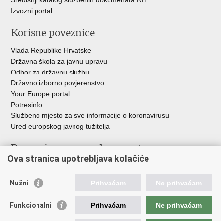
Izvozni portal
Korisne poveznice
Vlada Republike Hrvatske
Državna škola za javnu upravu
Odbor za državnu službu
Državno izborno povjerenstvo
Your Europe portal
Potresinfo
Službeno mjesto za sve informacije o koronavirusu
Ured europskog javnog tužitelja
Poveznice pravosudnog sustava
Ova stranica upotrebljava kolačiće
Portal sudova
Državno odvjetništvo
Nužni
Prihvaćam
Ne prihvaćam
Ured za suzbijanje korupcije i organiziranog kriminaliteta
Državno sudbeno vijeće
Funkcionalni
Prihvaćam
Ne prihvaćam
Državnoodvjetničko vijeće
Pravosudna akademija