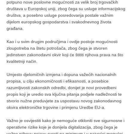
potpuno nove poslovne mogućnosti za velik broj trgovačkih
društava u Europskoj uniji, zbog čega su usluge informacijskog
društva, a posebno usluge posredovanja postale važnim
dijelom europskog gospodarstva i svakodnevnog života
građana.
Kao i u svim drugim područjima i ovdje postoje mogućnosti
zloupotreba na štetu potrošača, zbog čega je stvoren
jedinstven zakonodavni okvir koji će štititi njihova prava na što
kvalitetniji način.
Umjesto djelomičnih izmjena i dopuna važećih nacionalnih
propisa, u cilju ekonomičnosti i efikasnosti, a posebice
razumljivosti zakonskih odredbi, donijet je novi provedbeni
propis koji je uredio sva ključna pitanja podjele nadležnosti te
stvorio nužne preduvjete za uspostavu novog zakonodavnog
okvira elektroničke trgovine i primjenu Uredbe EU-a.
Važno je osvijestiti kako je nemoguće otkloniti sve sigurnosne i
operativne rizike koje je donijela digitalizacija, zbog čega je
važno njihovu pojavu svesti na minimum i u najvećoj mogućoj