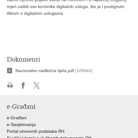
mjeri zaštiti sve korisnike digitalnih usluga, što je i postignuto
Aktom o digitalnim uslugama.
Dokumenti
Nacionalno nadležna tijela.pdf
(1086kb)
Ispiši
Podijeli
Podijeli
stranicu
na
na
e-Građani
Facebooku
Twitteru
e-Građani
e-Savjetovanja
Portal otvorenih podataka RH
Središnji katalog službenih dokumenata RH