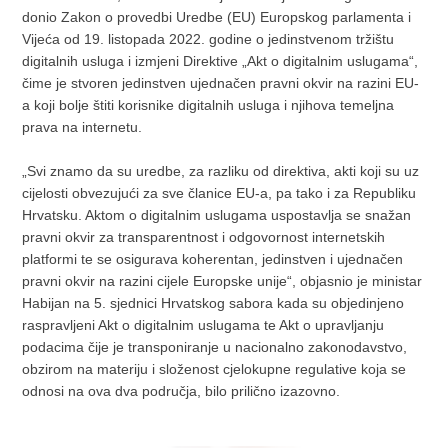
donio Zakon o provedbi Uredbe (EU) Europskog parlamenta i
Vijeća od 19. listopada 2022. godine o jedinstvenom tržištu
digitalnih usluga i izmjeni Direktive „Akt o digitalnim uslugama“,
čime je stvoren jedinstven ujednačen pravni okvir na razini EU-
a koji bolje štiti korisnike digitalnih usluga i njihova temeljna
prava na internetu.
„Svi znamo da su uredbe, za razliku od direktiva, akti koji su uz
cijelosti obvezujući za sve članice EU-a, pa tako i za Republiku
Hrvatsku. Aktom o digitalnim uslugama uspostavlja se snažan
pravni okvir za transparentnost i odgovornost internetskih
platformi te se osigurava koherentan, jedinstven i ujednačen
pravni okvir na razini cijele Europske unije“, objasnio je ministar
Habijan na 5. sjednici Hrvatskog sabora kada su objedinjeno
raspravljeni Akt o digitalnim uslugama te Akt o upravljanju
podacima čije je transponiranje u nacionalno zakonodavstvo,
obzirom na materiju i složenost cjelokupne regulative koja se
odnosi na ova dva područja, bilo prilično izazovno.