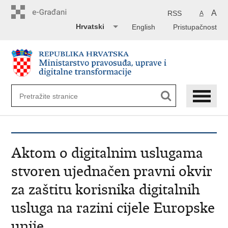
Preskoči
na
A
RSS
A
glavni
Hrvatski
English
Pristupačnost
sadržaj
Aktom o digitalnim uslugama
stvoren ujednačen pravni okvir
za zaštitu korisnika digitalnih
usluga na razini cijele Europske
unije