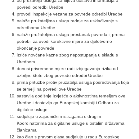
od pružatelja usluga zahtijeva dostavu informacija o
povredi odredbi Uredbe
provodi inspekcije vezane za povrede odredbi Uredbe
nalaže pružateljima usluga radnje za usklađivanje s
odredbama Uredbe
nalaže pružateljima usluga prestanak povreda i, prema
potrebi, za uvodi korektivne mjere za djelotvorno
okončanje povrede
izriče novčane kazne zbog nepostupanja u skladu s
Uredbom
donosi privremene mjere radi izbjegavanja rizika od
ozbiljne štete zbog povrede odredbi Uredbe
prima pritužbe protiv pružatelja usluga posredovanja koja
se temelji na povredi ove Uredbe
sastavlja godišnje izvješće o aktivnostima temeljem ove
Uredbe i dostavlja ga Europskoj komisiji i Odboru za
digitalne usluge
sudjeluje u zajedničkim istragama s drugim
Koordinatorima za digitalne usluge u ostalim državama
članicama
kao član s pravom glasa sudjeluje u radu Europskog