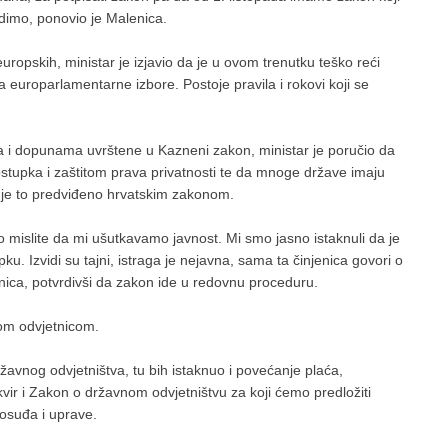
idimo, ponovio je Malenica.
uropskih, ministar je izjavio da je u ovom trenutku teško reći
na europarlamentarne izbore. Postoje pravila i rokovi koji se
a i dopunama uvrštene u Kazneni zakon, ministar je poručio da
tupka i zaštitom prava privatnosti te da mnoge države imaju
o je to predviđeno hrvatskim zakonom.
o mislite da mi ušutkavamo javnost. Mi smo jasno istaknuli da je
 Izvidi su tajni, istraga je nejavna, sama ta činjenica govori o
enica, potvrdivši da zakon ide u redovnu proceduru.
nom odvjetnicom.
avnog odvjetništva, tu bih istaknuo i povećanje plaća,
vir i Zakon o državnom odvjetništvu za koji ćemo predložiti
vosuđa i uprave.