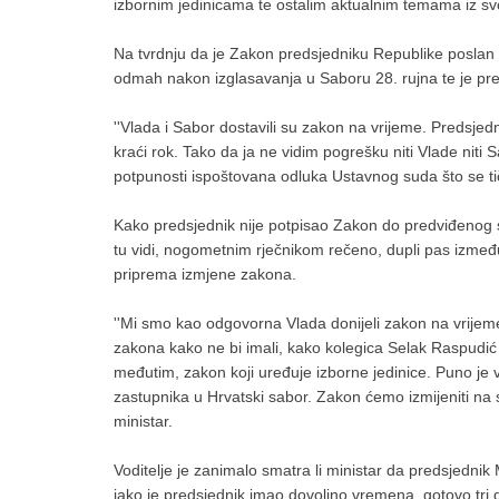
izbornim jedinicama te ostalim aktualnim temama iz sv
Na tvrdnju da je Zakon predsjedniku Republike poslan k
odmah nakon izglasavanja u Saboru 28. rujna te je pred
''Vlada i Sabor dostavili su zakon na vrijeme. Predsjed
kraći rok. Tako da ja ne vidim pogrešku niti Vlade niti
potpunosti ispoštovana odluka Ustavnog suda što se ti
Kako predsjednik nije potpisao Zakon do predviđenog 
tu vidi, nogometnim rječnikom rečeno, dupli pas izmeđ
priprema izmjene zakona.
''Mi smo kao odgovorna Vlada donijeli zakon na vrijeme
zakona kako ne bi imali, kako kolegica Selak Raspudić
međutim, zakon koji uređuje izborne jedinice. Puno je va
zastupnika u Hrvatski sabor. Zakon ćemo izmijeniti na s
ministar.
Voditelje je zanimalo smatra li ministar da predsjednik
iako je predsjednik imao dovoljno vremena, gotovo tri 