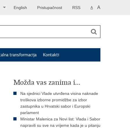
A
English
Pristupačnost
RSS
A
talna transformacija
Kontakti
Možda vas zanima i...
Na sjednici Vlade utvrđena visina naknade
troškova izborne promidžbe za izbor
zastupnika u Hrvatski sabor i Europski
parlament
Ministar Malenica za Novi list: Vlada i Sabor
napravili su sve na vrijeme kada je u pitanju