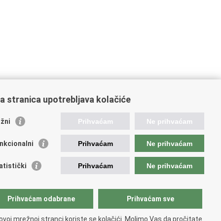
a stranica upotrebljava kolačiće
oveznice pravosudnog sustava
žni
Prihvaćam
Ne prihvaćam
tal sudova
avno odvjetništvo
nkcionalni
Prihvaćam
Ne prihvaćam
d za suzbijanje korupcije i organiziranog kriminaliteta
avno sudbeno vijeće
atistički
Prihvaćam
Ne prihvaćam
avnoodvjetničko vijeće
vosudna akademija
atska odvjetnička komora
Prihvaćam odabrane
Prihvaćam sve
atska javnobilježnička komora
opski pravosudni portal
ovoj mrežnoj stranci koriste se kolačići. Molimo Vas da pročitate