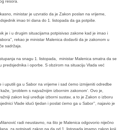
og resora.
asno, ministar je uzvratio da je Zakon poslan na vrijeme,
sjednik imao tri dana do 1. listopada da ga potpiše.
nik je i u drugim situacijama potpisivao zakone kad je imao i
 Sabora'', rekao je ministar Malenica dodavši da je zakonom u
če sadržaja.
stupanja na snagu 1. listopada, ministar Malenica smatra da se
u predsjednika i oporbe. S obzirom na situaciju Vlada već
 i uputili ga u Sabor na vrijeme i sad ćemo izmijeniti odredbe
 kaže, 'problem s najvažnijim izbornim zakonom'. Ovo je,
žniji zakon koji uređuje izborni sustav, a to je Zakon o izboru
jednici Vlade idući tjedan i poslat ćemo ga u Sabor'', najavio je
 Milanović radi neustavno, na što je Malenica odgovorio niječno
dana, za potpisati zakon pa da od 1. listopada imamo zakon koji