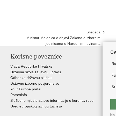
Sljedeća
Ministar Malenica o objavi Zakona o izbornim
jedinicama u Narodnim novinama
Ov
Korisne poveznice
P
Nu
Vlada Republike Hrvatske
Por
Državna škola za javnu upravu
Drž
Fu
Odbor za državnu službu
Ure
Državno izborno povjerenstvo
Drž
St
Your Europe portal
Drž
Potresinfo
Pra
Službeno mjesto za sve informacije o koronavirusu
Hrv
Ured europskog javnog tužitelja
Hrv
Eur
Na 