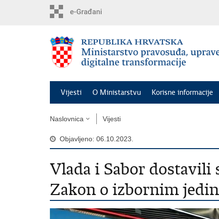
Preskoči
na
glavni
sadržaj
Vijesti
O Ministarstvu
Korisne informacije
Naslovnica
Vijesti
Objavljeno: 06.10.2023.
Vlada i Sabor dostavili
Zakon o izbornim jedi