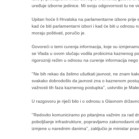
uređuje izborne jedinice. Mi svoju odgovornost tu ne v
Upitan hoće li Hrvatska na parlamentarne izbore prije e
kad će biti parlamentarni izbori i kad će biti u odnosu 
moraju poštivati, poručio je.
Govoreći o temi curenja informacija, koje su izmjenam
se Vlada u ovom slučaju vodila probicima kaznenog pos
rigorozniji režim u odnosu na curenje informacija neg
''Ne bih rekao da želimo ušutkati javnost, ne znam kak
svakako dobrodošlo da javnost zna o kaznenom postupku.
važnosti tih faza kaznenog postupka'', ustvrdio je Mal
U razgovoru je riječi bilo i o odnosu s Glavnom držav
''Redovito komuniciramo po pitanjima važnim za rad drž
poboljšanje infrastrukture, popravljamo zakonodavni ok
izmjene u narednim danima'', zaključio je ministar pra