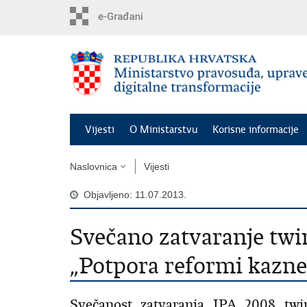
Preskoči
na
glavni
sadržaj
Vijesti
O Ministarstvu
Korisne informacije
Naslovnica
Vijesti
Objavljeno: 11.07.2013.
Svečano zatvaranje twi
„Potpora reformi kazn
Svečanost zatvaranja IPA 2008 twi