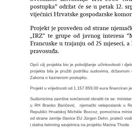
postupka" održat će se u petak 12. sr
vijećnici Hrvatske gospodarske komore
Projekt je proveden od strane njema
„IRZ“ te grupe od javnog interesa "
Francuske u trajanju od 25 mjeseci, a 
pravosuđa.
Opći cilj projekta bio je poboljšanje učinkovitosti i
projekta bila je pružiti podršku sudovima, državnom o
Zakona o kaznenom postupku.
Projekt u vrijednosti od 1.157.859,00 eura financiran 
Sudionicima završne svečanosti obratiti će se: minista
u RH Branko Baričević, njemački veleposlanik u Rep
Republici Hrvatskoj Michèle Boccoz, pomoćnica ministr
od strane zemlje članice EU Jürgen Dehn, prateći vodi
i stalna twinning savjetnica na projektu Marina Thode.