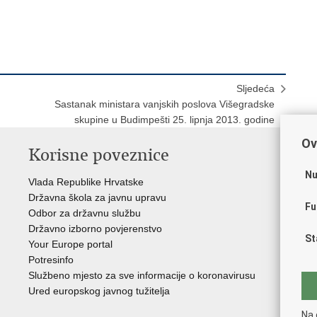
Sljedeća
Sastanak ministara vanjskih poslova Višegradske
skupine u Budimpešti 25. lipnja 2013. godine
Ov
Korisne poveznice
P
Nu
Vlada Republike Hrvatske
Por
Državna škola za javnu upravu
Drž
Fu
Odbor za državnu službu
Ure
Državno izborno povjerenstvo
Drž
St
Your Europe portal
Drž
Potresinfo
Pra
Službeno mjesto za sve informacije o koronavirusu
Hrv
Ured europskog javnog tužitelja
Hrv
Eur
Na 