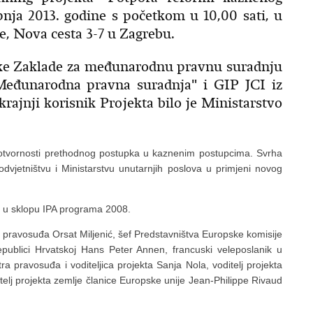
pnja 2013. godine s početkom u 10,00 sati, u
, Nova cesta 3-7 u Zagrebu.
čke Zaklade za međunarodnu pravnu suradnju
Međunarodna pravna suradnja" i GIP JCI iz
krajnji korisnik Projekta bilo je Ministarstvo
 djelotvornosti prethodnog postupka u kaznenim postupcima. Svrha
dvjetništvu i Ministarstvu unutarnjih poslova u primjeni novog
je u sklopu IPA programa 2008.
r pravosuđa Orsat Miljenić, šef Predstavništva Europske komisije
ublici Hrvatskoj Hans Peter Annen, francuski veleposlanik u
a pravosuđa i voditeljica projekta Sanja Nola, voditelj projekta
telj projekta zemlje članice Europske unije Jean-Philippe Rivaud