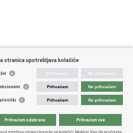
a stranica upotrebljava kolačiće
oveznice pravosudnog sustava
žni
Prihvaćam
Ne prihvaćam
tal sudova
avno odvjetništvo
nkcionalni
Prihvaćam
Ne prihvaćam
d za suzbijanje korupcije i organiziranog kriminaliteta
avno sudbeno vijeće
atistički
Prihvaćam
Ne prihvaćam
avnoodvjetničko vijeće
vosudna akademija
atska odvjetnička komora
Prihvaćam odabrane
Prihvaćam sve
atska javnobilježnička komora
opski pravosudni portal
ovoj mrežnoj stranci koriste se kolačići. Molimo Vas da pročitate