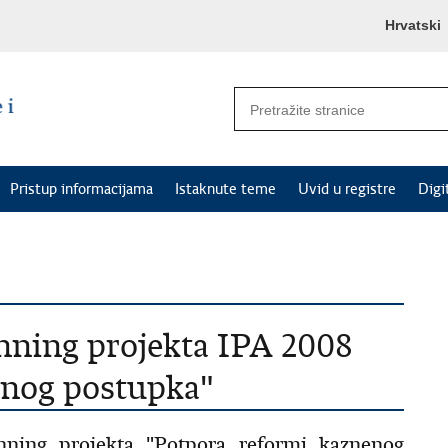
Hrvatski
Pristup informacijama
Istaknute teme
Uvid u registre
Digi
nning projekta IPA 2008
enog postupka"
nning projekta "Potpora reformi kaznenog