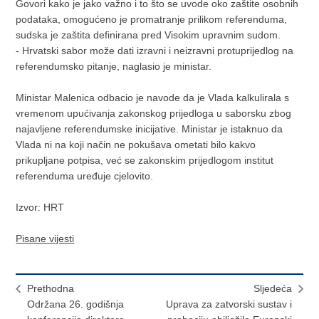
Govori kako je jako važno i to što se uvode oko zaštite osobnih
podataka, omogućeno je promatranje prilikom referenduma,
sudska je zaštita definirana pred Visokim upravnim sudom.
- Hrvatski sabor može dati izravni i neizravni protuprijedlog na
referendumsko pitanje, naglasio je ministar.
Ministar Malenica odbacio je navode da je Vlada kalkulirala s
vremenom upućivanja zakonskog prijedloga u saborsku zbog
najavljene referendumske inicijative. Ministar je istaknuo da
Vlada ni na koji način ne pokušava ometati bilo kakvo
prikupljane potpisa, već se zakonskim prijedlogom institut
referenduma uređuje cjelovito.
Izvor: HRT
Pisane vijesti
Prethodna
Sljedeća
Održana 26. godišnja
Uprava za zatvorski sustav i