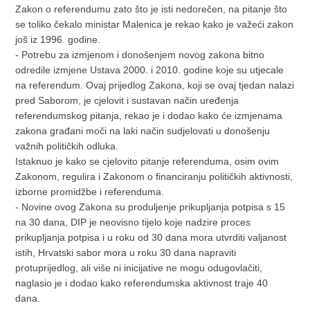
Zakon o referendumu zato što je isti nedorečen, na pitanje što
se toliko čekalo ministar Malenica je rekao kako je važeći zakon
još iz 1996. godine.
- Potrebu za izmjenom i donošenjem novog zakona bitno
odredile izmjene Ustava 2000. i 2010. godine koje su utjecale
na referendum. Ovaj prijedlog Zakona, koji se ovaj tjedan nalazi
pred Saborom, je cjelovit i sustavan način uređenja
referendumskog pitanja, rekao je i dodao kako će izmjenama
zakona građani moči na laki način sudjelovati u donošenju
važnih političkih odluka.
Istaknuo je kako se cjelovito pitanje referenduma, osim ovim
Zakonom, regulira i Zakonom o financiranju političkih aktivnosti,
izborne promidžbe i referenduma.
- Novine ovog Zakona su produljenje prikupljanja potpisa s 15
na 30 dana, DIP je neovisno tijelo koje nadzire proces
prikupljanja potpisa i u roku od 30 dana mora utvrditi valjanost
istih, Hrvatski sabor mora u roku 30 dana napraviti
protuprijedlog, ali više ni inicijative ne mogu odugovlačiti,
naglasio je i dodao kako referendumska aktivnost traje 40
dana.