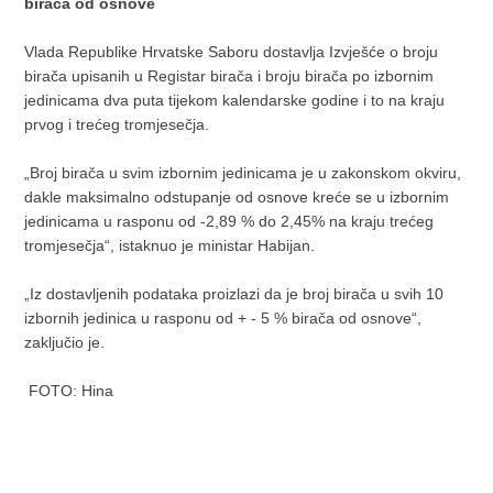
birača od osnove
Vlada Republike Hrvatske Saboru dostavlja Izvješće o broju
birača upisanih u Registar birača i broju birača po izbornim
jedinicama dva puta tijekom kalendarske godine i to na kraju
prvog i trećeg tromjesečja.
„Broj birača u svim izbornim jedinicama je u zakonskom okviru,
dakle maksimalno odstupanje od osnove kreće se u izbornim
jedinicama u rasponu od -2,89 % do 2,45% na kraju trećeg
tromjesečja“, istaknuo je ministar Habijan.
„Iz dostavljenih podataka proizlazi da je broj birača u svih 10
izbornih jedinica u rasponu od + - 5 % birača od osnove“,
zaključio je.
FOTO: Hina