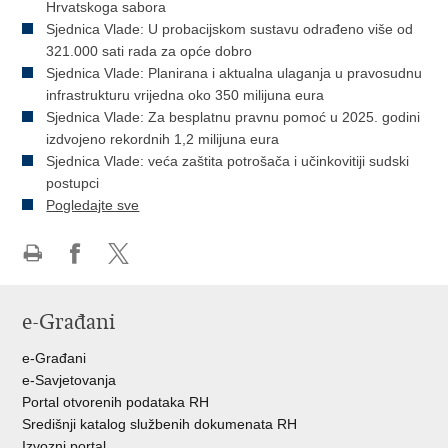
Hrvatskoga sabora
Sjednica Vlade: U probacijskom sustavu odrađeno više od
321.000 sati rada za opće dobro
Sjednica Vlade: Planirana i aktualna ulaganja u pravosudnu
infrastrukturu vrijedna oko 350 milijuna eura
Sjednica Vlade: Za besplatnu pravnu pomoć u 2025. godini
izdvojeno rekordnih 1,2 milijuna eura
Sjednica Vlade: veća zaštita potrošača i učinkovitiji sudski
postupci
Pogledajte sve
Ispiši
Podijeli
Podijeli
stranicu
na
na
e-Građani
Facebooku
Twitteru
e-Građani
e-Savjetovanja
Portal otvorenih podataka RH
Središnji katalog službenih dokumenata RH
Izvozni portal