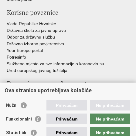
Korisne poveznice
Vlada Republike Hrvatske
Državna škola za javnu upravu
Odbor za državnu službu
Državno izborno povjerenstvo
Your Europe portal
Potresinfo
Službeno mjesto za sve informacije o koronavirusu
Ured europskog javnog tužitelja
Poveznice pravosudnog sustava
Ova stranica upotrebljava kolačiće
Portal sudova
Državno odvjetništvo
Nužni
Prihvaćam
Ne prihvaćam
Ured za suzbijanje korupcije i organiziranog kriminaliteta
Državno sudbeno vijeće
Funkcionalni
Prihvaćam
Ne prihvaćam
Državnoodvjetničko vijeće
Pravosudna akademija
Statistički
Prihvaćam
Ne prihvaćam
Hrvatska odvjetnička komora