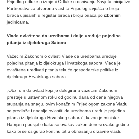
Prijedlog odluke o izmjeni Odluke o osnivanju Savjeta inicijative
Partnerstva za otvorenu vlast te Prijedlog izvješća o broju
birača upisanih u registar birača i broju birača po izbornim
jedinicama.
Vlada ovlaštena da uredbama i dalje uređuje pojedina
pitanja iz djelokruga Sabora
Važećim Zakonom o ovlasti Vlade da uredbama uređuje
pojedina pitanja iz djelokruga Hrvatskoga sabora, Vlada je
ovlaštena uređivati pitanja tekuće gospodarske politike iz
djelokruga Hrvatskoga sabora.
„Obzirom da ovlast koja je delegirana važećim Zakonom
prestaje u ustavnom roku od godinu dana od dana njegova
stupanja na snagu, ovim konačnim Prijedlogom zakona Vladu
se predlaže i nadalje ovlastiti da uredbama uređuje pojedina
pitanja iz djelokruga Hrvatskog sabora“, kazao je ministar
Habijan i podsjetio kako se ovakav zakon donosi svake godine
kako bi se osigurao kontinuitet u obnašanju državne vlasti.