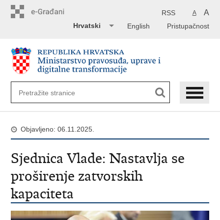
Preskoči
na
A
RSS
A
glavni
Hrvatski
English
Pristupačnost
sadržaj
Objavljeno: 06.11.2025.
Sjednica Vlade: Nastavlja se
proširenje zatvorskih
kapaciteta