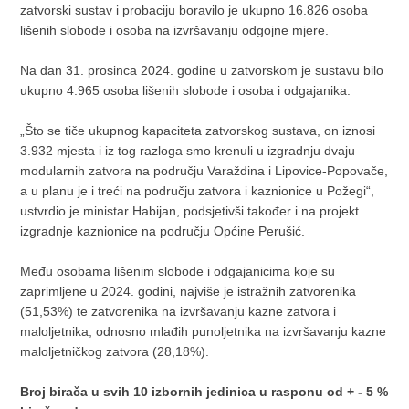
zatvorski sustav i probaciju boravilo je ukupno 16.826 osoba
lišenih slobode i osoba na izvršavanju odgojne mjere.
Na dan 31. prosinca 2024. godine u zatvorskom je sustavu bilo
ukupno 4.965 osoba lišenih slobode i osoba i odgajanika.
„Što se tiče ukupnog kapaciteta zatvorskog sustava, on iznosi
3.932 mjesta i iz tog razloga smo krenuli u izgradnju dvaju
modularnih zatvora na području Varaždina i Lipovice-Popovače,
a u planu je i treći na području zatvora i kaznionice u Požegi“,
ustvrdio je ministar Habijan, podsjetivši također i na projekt
izgradnje kaznionice na području Općine Perušić.
Među osobama lišenim slobode i odgajanicima koje su
zaprimljene u 2024. godini, najviše je istražnih zatvorenika
(51,53%) te zatvorenika na izvršavanju kazne zatvora i
maloljetnika, odnosno mlađih punoljetnika na izvršavanju kazne
maloljetničkog zatvora (28,18%).
Broj birača u svih 10 izbornih jedinica u rasponu od + - 5 %