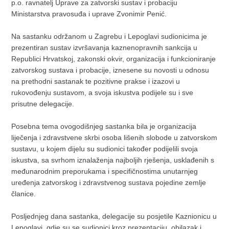
p.o. ravnatelj Uprave za zatvorski sustav i probaciju
Ministarstva pravosuđa i uprave Zvonimir Penić.
Na sastanku održanom u Zagrebu i Lepoglavi sudionicima je
prezentiran sustav izvršavanja kaznenopravnih sankcija u
Republici Hrvatskoj, zakonski okvir, organizacija i funkcioniranje
zatvorskog sustava i probacije, iznesene su novosti u odnosu
na prethodni sastanak te pozitivne prakse i izazovi u
rukovođenju sustavom, a svoja iskustva podijele su i sve
prisutne delegacije.
Posebna tema ovogodišnjeg sastanka bila je organizacija
liječenja i zdravstvene skrbi osoba lišenih slobode u zatvorskom
sustavu, u kojem dijelu su sudionici također podijelili svoja
iskustva, sa svrhom iznalaženja najboljih rješenja, usklađenih s
međunarodnim preporukama i specifičnostima unutarnjeg
uređenja zatvorskog i zdravstvenog sustava pojedine zemlje
članice.
Posljednjeg dana sastanka, delegacije su posjetile Kaznionicu u
Lepoglavi, gdje su se sudionici kroz prezentaciju, obilazak i