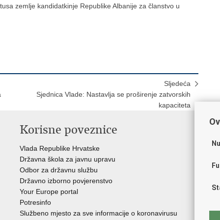
atusa zemlje kandidatkinje Republike Albanije za članstvo u
Sljedeća
a
Sjednica Vlade: Nastavlja se proširenje zatvorskih
kapaciteta
Ov
Korisne poveznice
P
Nu
Vlada Republike Hrvatske
Por
Državna škola za javnu upravu
Drž
Fu
Odbor za državnu službu
Ure
Državno izborno povjerenstvo
Drž
St
Your Europe portal
Drž
Potresinfo
Pra
Službeno mjesto za sve informacije o koronavirusu
Hrv