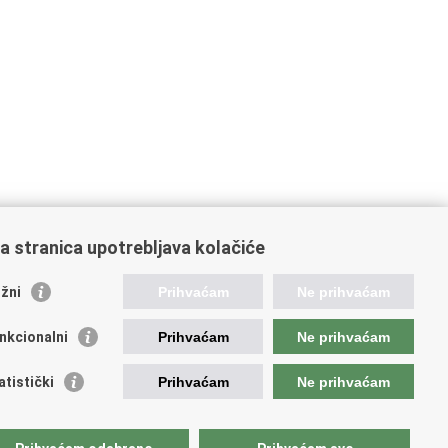
a stranica upotrebljava kolačiće
oveznice pravosudnog sustava
žni
Prihvaćam
Ne prihvaćam
tal sudova
avno odvjetništvo
nkcionalni
Prihvaćam
Ne prihvaćam
d za suzbijanje korupcije i organiziranog kriminaliteta
avno sudbeno vijeće
atistički
Prihvaćam
Ne prihvaćam
avnoodvjetničko vijeće
vosudna akademija
atska odvjetnička komora