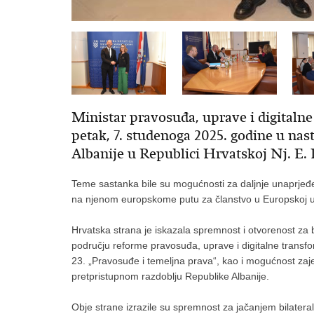
Ministar pravosuđa, uprave i digitaln
petak, 7. studenoga 2025. godine u na
Albanije u Republici Hrvatskoj Nj. E
Teme sastanka bile su mogućnosti za daljnje unaprjeđe
na njenom europskome putu za članstvo u Europskoj un
Hrvatska strana je iskazala spremnost i otvorenost za 
području reforme pravosuđa, uprave i digitalne transfo
23. „Pravosuđe i temeljna prava“, kao i mogućnost zaj
pretpristupnom razdoblju Republike Albanije.
Obje strane izrazile su spremnost za jačanjem bilatera