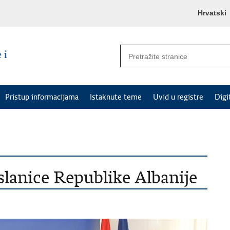
Hrvatski
Pristup informacijama
Istaknute teme
Uvid u registre
Digi
slanice Republike Albanije