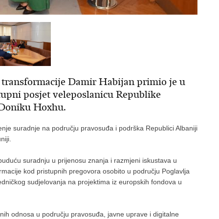
e transformacije Damir Habijan primio je u
stupni posjet veleposlanicu Republike
. Doniku Hoxhu.
nje suradnje na području pravosuđa i podrška Republici Albaniji
iji.
buduću suradnju u prijenosu znanja i razmjeni iskustava u
rmacije kod pristupnih pregovora osobito u području Poglavlja
edničkog sudjelovanja na projektima iz europskih fondova u
lnih odnosa u području pravosuđa, javne uprave i digitalne