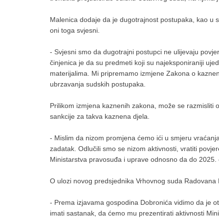
Malenica dodaje da je dugotrajnost postupaka, kao u s
oni toga svjesni.
- Svjesni smo da dugotrajni postupci ne ulijevaju povj
činjenica je da su predmeti koji su najeksponiraniji u
materijalima. Mi pripremamo izmjene Zakona o kaznen
ubrzavanja sudskih postupaka.
Prilikom izmjena kaznenih zakona, može se razmisliti o pita
sankcije za takva kaznena djela.
- Mislim da nizom promjena ćemo ići u smjeru vraćanja
zadatak. Odlučili smo se nizom aktivnosti, vratiti povjer
Ministarstva pravosuđa i uprave odnosno da do 2025. 
O ulozi novog predsjednika Vrhovnog suda Radovana 
- Prema izjavama gospodina Dobronića vidimo da je ot
imati sastanak, da ćemo mu prezentirati aktivnosti Min