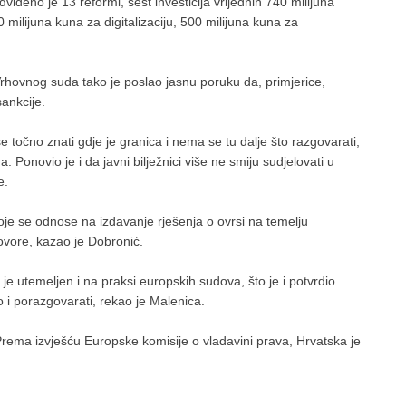
iđeno je 13 reformi, šest investicija vrijednih 740 milijuna
 milijuna kuna za digitalizaciju, 500 milijuna kuna za
Vrhovnog suda tako je poslao jasnu poruku da, primjerice,
ankcije.
e točno znati gdje je granica i nema se tu dalje što razgovarati,
onovio je i da javni bilježnici više ne smiju sudjelovati u
e.
je se odnose na izdavanje rješenja o ovrsi na temelju
ovore, kazao je Dobronić.
je utemeljen i na praksi europskih sudova, što je i potvrdio
 i porazgovarati, rekao je Malenica.
 Prema izvješću Europske komisije o vladavini prava, Hrvatska je