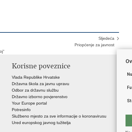
Sljedeća
Priopćenje za javnost
oj“
Ov
Korisne poveznice
P
Nu
Vlada Republike Hrvatske
Por
Državna škola za javnu upravu
Drž
Fu
Odbor za državnu službu
Ure
Državno izborno povjerenstvo
Drž
St
Your Europe portal
Drž
Potresinfo
Pra
Službeno mjesto za sve informacije o koronavirusu
Hrv
Ured europskog javnog tužitelja
Hrv
Eur