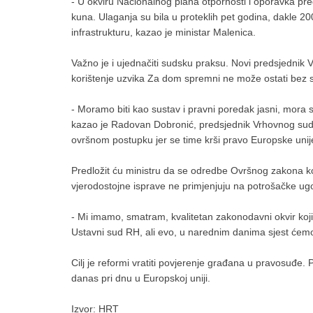
- U okviru Nacionalnog plana otpornosti i oporavka predv
kuna. Ulaganja su bila u proteklih pet godina, dakle 200
infrastrukturu, kazao je ministar Malenica.
Važno je i ujednačiti sudsku praksu. Novi predsjednik 
korištenje uzvika Za dom spremni ne može ostati bez s
- Moramo biti kao sustav i pravni poredak jasni, mora s
kazao je Radovan Dobronić, predsjednik Vrhovnog suda. P
ovršnom postupku jer se time krši pravo Europske unij
Predložit ću ministru da se odredbe Ovršnog zakona ko
vjerodostojne isprave ne primjenjuju na potrošačke ug
- Mi imamo, smatram, kvalitetan zakonodavni okvir koji 
Ustavni sud RH, ali evo, u narednim danima sjest ćemo
Cilj je reformi vratiti povjerenje građana u pravosuđe.
danas pri dnu u Europskoj uniji.
Izvor: HRT