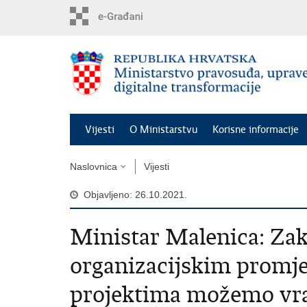
Preskoči
na
glavni
sadržaj
Vijesti
O Ministarstvu
Korisne informacije
Naslovnica
Vijesti
Objavljeno: 26.10.2021.
Ministar Malenica: Za
organizacijskim promj
projektima možemo vrat