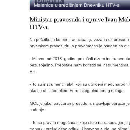
Ministar pravosuđa i uprave Ivan Mal
HTV-a.
Na početku je komentirao situaciju vezanu uz presudu 
hrvatskom pravosuđu, a pravomoćno je osuđen na dvij
- Mi smo od 2013. godine pokušali nizom instrumenata o
bezuspješno. Preostaje nam koristiti se instrumentima
RH.
- To su instrumenti i alati koji su utvrđeni međunarodni
ako se uhiti temeljem Europskog uhidbenog naloga.
MOL je jako razočaran presudom, najavljuju obraćanje 
suđenje.
- To su pravne mogućnosti koje stoje na raspolaganju g
trenutku prejudicirao odluku Ustavnog suda, na njima