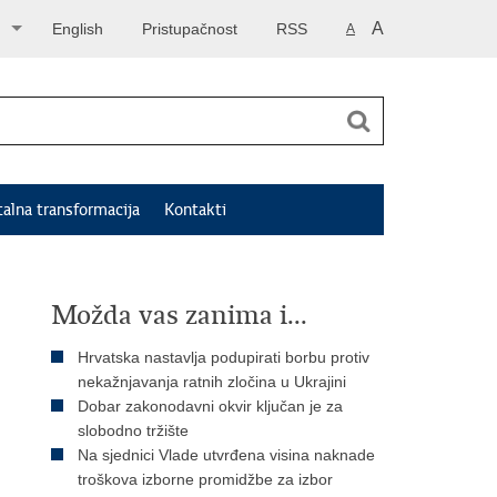
A
English
Pristupačnost
RSS
A
talna transformacija
Kontakti
Možda vas zanima i...
Hrvatska nastavlja podupirati borbu protiv
nekažnjavanja ratnih zločina u Ukrajini
Dobar zakonodavni okvir ključan je za
slobodno tržište
Na sjednici Vlade utvrđena visina naknade
troškova izborne promidžbe za izbor