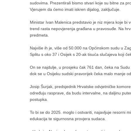
sudovima. Prezentirali bismo stvari koje su bitne za p
Vjerujem da ćemo imati iskren dijalog, zaključuje.
Ministar Ivan Malenica predstavio je niz mjera koje bi 
trend rasta nepovjerenja građana u pravosuđe. Na hrv
predmeta.
Najviše ih je, više od 50.000 na Općinskom sudu u Zag
Splitu s oko 37 i Osijek s 20-ak tisuća slučajeva koji če
On se najdulje, u prosjeku čak 761 dan, čeka na Sudu u
dok se u Osijeku sudski pravorijek čeka malo manje o
Josip Šurjak, predsjednik Hrvatske odvjetničke komore, 
određuju rasprave, da budu intervalne, na daljinu put
postupka.
To bi se do 2025. moglo i ostvariti, najavljuje resorni mi
edukacija te sigurnosna provjera sudaca.