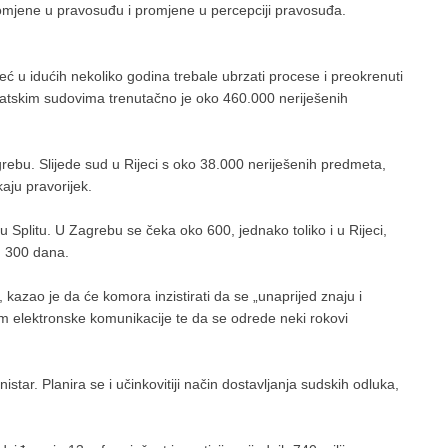
romjene u pravosuđu i promjene u percepciji pravosuđa.
već u idućih nekoliko godina trebale ubrzati procese i preokrenuti
atskim sudovima trenutačno je oko 460.000 neriješenih
rebu. Slijede sud u Rijeci s oko 38.000 neriješenih predmeta,
kaju pravorijek.
 Splitu. U Zagrebu se čeka oko 600, jednako toliko i u Rijeci,
d 300 dana.
kazao je da će komora inzistirati da se „unaprijed znaju i
em elektronske komunikacije te da se odrede neki rokovi
nistar. Planira se i učinkovitiji način dostavljanja sudskih odluka,