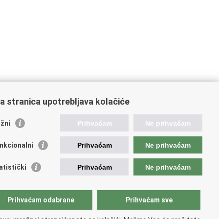
a stranica upotrebljava kolačiće
oveznice pravosudnog sustava
žni
Prihvaćam
Ne prihvaćam
tal sudova
avno odvjetništvo
nkcionalni
Prihvaćam
Ne prihvaćam
d za suzbijanje korupcije i organiziranog kriminaliteta
avno sudbeno vijeće
atistički
Prihvaćam
Ne prihvaćam
avnoodvjetničko vijeće
vosudna akademija
atska odvjetnička komora
Prihvaćam odabrane
Prihvaćam sve
atska javnobilježnička komora
opski pravosudni portal