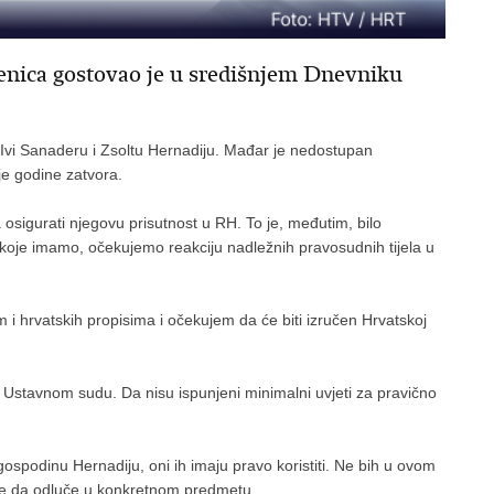
enica gostovao je u središnjem Dnevniku
Ivi Sanaderu i Zsoltu Hernadiju. Mađar je nedostupan
e godine zatvora.
sigurati njegovu prisutnost u RH. To je, međutim, bilo
 koje imamo, očekujemo reakciju nadležnih pravosudnih tijela u
m i hrvatskih propisima i očekujem da će biti izručen Hrvatskoj
Ustavnom sudu. Da nisu ispunjeni minimalni uvjeti za pravično
ospodinu Hernadiju, oni ih imaju pravo koristiti. Ne bih u ovom
 je da odluče u konkretnom predmetu.