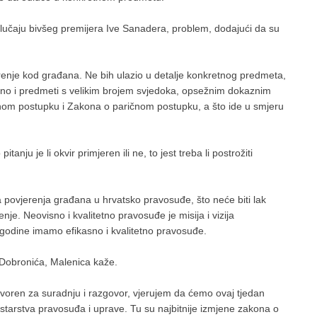
lučaju bivšeg premijera Ive Sanadera, problem, dodajući da su
erenje kod građana. Ne bih ulazio u detalje konkretnog predmeta,
jedno i predmeti s velikim brojem svjedoka, opsežnim dokaznim
om postupku i Zakona o paričnom postupku, a što ide u smjeru
nju je li okvir primjeren ili ne, to jest treba li postrožiti
 povjerenja građana u hrvatsko pravosuđe, što neće biti lak
enje. Neovisno i kvalitetno pravosuđe je misija i vizija
godine imamo efikasno i kvalitetno pravosuđe.
Dobronića, Malenica kaže.
voren za suradnju i razgovor, vjerujem da ćemo ovaj tjedan
istarstva pravosuđa i uprave. Tu su najbitnije izmjene zakona o