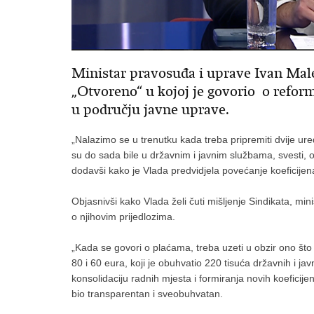
Ministar pravosuđa i uprave Ivan Male
„Otvoreno“ u kojoj je govorio o reform
u području javne uprave.
„Nalazimo se u trenutku kada treba pripremiti dvije ur
su do sada bile u državnim i javnim službama, svesti, o
dodavši kako je Vlada predvidjela povećanje koeficijena
Objasnivši kako Vlada želi čuti mišljenje Sindikata, mi
o njihovim prijedlozima.
„Kada se govori o plaćama, treba uzeti u obzir ono što
80 i 60 eura, koji je obuhvatio 220 tisuća državnih i ja
konsolidaciju radnih mjesta i formiranja novih koeficijen
bio transparentan i sveobuhvatan.