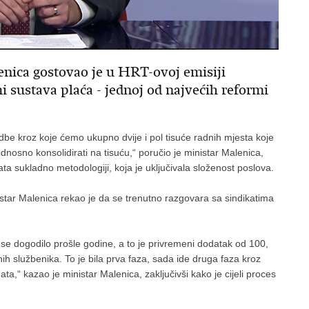
nica gostovao je u HRT-ovoj emisiji
i sustava plaća - jednoj od najvećih reformi
edbe kroz koje ćemo ukupno dvije i pol tisuće radnih mjesta koje
dnosno konsolidirati na tisuću,“ poručio je ministar Malenica,
ta sukladno metodologiji, koja je uključivala složenost poslova.
nistar Malenica rekao je da se trenutno razgovara sa sindikatima
 se dogodilo prošle godine, a to je privremeni dodatak od 100,
vnih službenika. To je bila prva faza, sada ide druga faza kroz
ata,“ kazao je ministar Malenica, zaključivši kako je cijeli proces