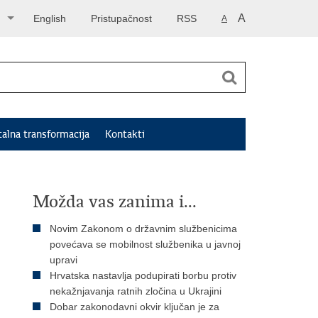
A
English
Pristupačnost
RSS
A
talna transformacija
Kontakti
Možda vas zanima i...
Novim Zakonom o državnim službenicima
povećava se mobilnost službenika u javnoj
upravi
Hrvatska nastavlja podupirati borbu protiv
nekažnjavanja ratnih zločina u Ukrajini
Dobar zakonodavni okvir ključan je za