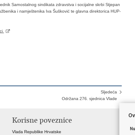
sjednik Samostalnog sindikata zdravstva i socijalne skrbi Stjepan
lužbenika i namještenika Iva Šušković te glavna direktorica HUP-
ci.
Sljedeća
Održana 276. sjednica Vlade
Ov
Korisne poveznice
P
Nu
Vlada Republike Hrvatske
Por