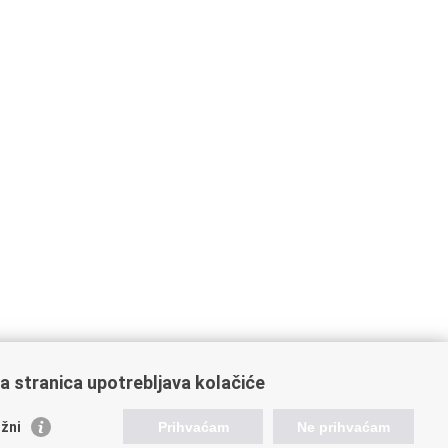
a stranica upotrebljava kolačiće
oveznice pravosudnog sustava
žni
Prihvaćam
Ne prihvaćam
tal sudova