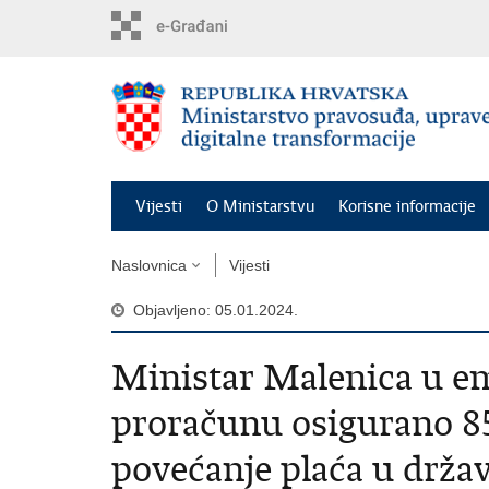
Preskoči
na
glavni
sadržaj
Vijesti
O Ministarstvu
Korisne informacije
Naslovnica
Vijesti
Objavljeno: 05.01.2024.
Ministar Malenica u em
proračunu osigurano 85
povećanje plaća u drža