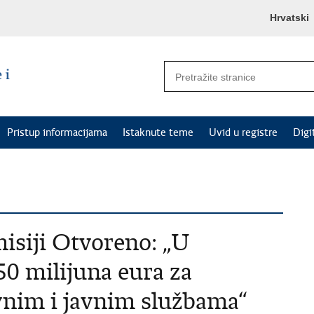
Hrvatski
Pristup informacijama
Istaknute teme
Uvid u registre
Digi
isiji Otvoreno: „U
0 milijuna eura za
vnim i javnim službama“