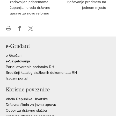
zadovoljan pripremama
rješavanje predmeta na
županija i ureda državne
jednom mjestu
uprave za novu reformu
Ispiši
Podijeli
Podijeli
stranicu
na
na
e-Građani
Facebooku
Twitteru
e-Građani
e-Savjetovanja
Portal otvorenih podataka RH
Središnji katalog službenih dokumenata RH
Izvozni portal
Korisne poveznice
Vlada Republike Hrvatske
Državna škola za javnu upravu
Odbor za državnu službu
Državno izborno povjerenstvo