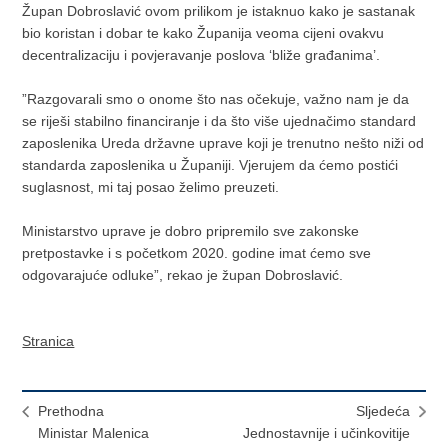
Župan Dobroslavić ovom prilikom je istaknuo kako je sastanak
bio koristan i dobar te kako Županija veoma cijeni ovakvu
decentralizaciju i povjeravanje poslova ‘bliže građanima’.
”Razgovarali smo o onome što nas očekuje, važno nam je da
se riješi stabilno financiranje i da što više ujednačimo standard
zaposlenika Ureda državne uprave koji je trenutno nešto niži od
standarda zaposlenika u Županiji. Vjerujem da ćemo postići
suglasnost, mi taj posao želimo preuzeti.
Ministarstvo uprave je dobro pripremilo sve zakonske
pretpostavke i s početkom 2020. godine imat ćemo sve
odgovarajuće odluke”, rekao je župan Dobroslavić.
Stranica
Prethodna
Sljedeća
Ministar Malenica
Jednostavnije i učinkovitije