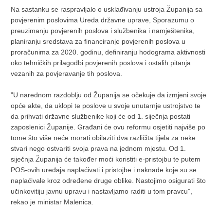
Na sastanku se raspravljalo o usklađivanju ustroja Županija sa
povjerenim poslovima Ureda državne uprave, Sporazumu o
preuzimanju povjerenih poslova i službenika i namještenika,
planiranju sredstava za financiranje povjerenih poslova u
proračunima za 2020. godinu, definiranju hodograma aktivnosti
oko tehničkih prilagodbi povjerenih poslova i ostalih pitanja
vezanih za povjeravanje tih poslova.
”U narednom razdoblju od Županija se očekuje da izmjeni svoje
opće akte, da uklopi te poslove u svoje unutarnje ustrojstvo te
da prihvati državne službenike koji će od 1. siječnja postati
zaposlenici Županije. Građani će ovu reformu osjetiti najviše po
tome što više neće morati obilaziti dva različita tijela za neke
stvari nego ostvariti svoja prava na jednom mjestu. Od 1.
siječnja Županija će također moći koristiti e-pristojbu te putem
POS-ovih uređaja naplaćivati i pristojbe i naknade koje su se
naplaćivale kroz određene druge oblike. Nastojimo osigurati što
učinkovitiju javnu upravu i nastavljamo raditi u tom pravcu”,
rekao je ministar Malenica.