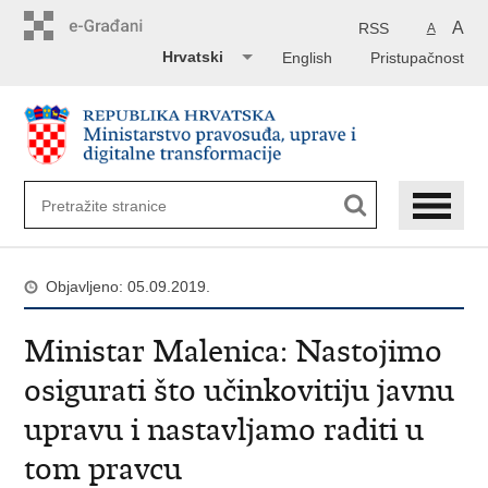
Preskoči
na
A
RSS
A
glavni
Hrvatski
English
Pristupačnost
sadržaj
Objavljeno: 05.09.2019.
Ministar Malenica: Nastojimo
osigurati što učinkovitiju javnu
upravu i nastavljamo raditi u
tom pravcu