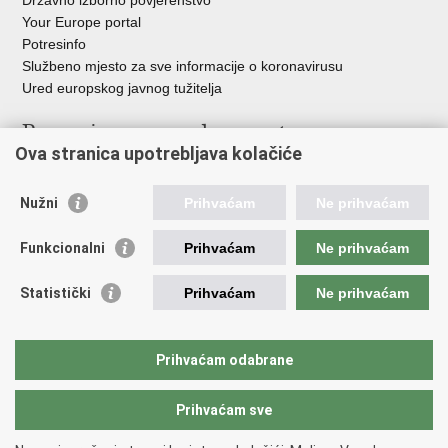
Your Europe portal
Potresinfo
Službeno mjesto za sve informacije o koronavirusu
Ured europskog javnog tužitelja
Poveznice pravosudnog sustava
Ova stranica upotrebljava kolačiće
Portal sudova
Državno odvjetništvo
Nužni
Prihvaćam
Ne prihvaćam
Ured za suzbijanje korupcije i organiziranog kriminaliteta
Državno sudbeno vijeće
Funkcionalni
Prihvaćam
Ne prihvaćam
Državnoodvjetničko vijeće
Pravosudna akademija
Statistički
Prihvaćam
Ne prihvaćam
Hrvatska odvjetnička komora
Hrvatska javnobilježnička komora
Europski pravosudni portal
Prihvaćam odabrane
Prihvaćam sve
Povratak na vrh
Copyright © 2026 Ministarstvo pravosuđa, uprave i digitalne