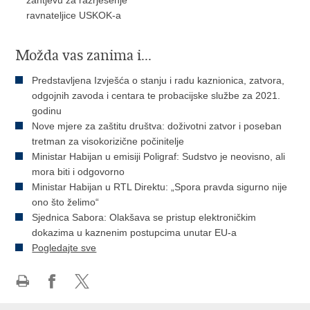
zahtjevu za razrješenje
ravnateljice USKOK-a
Možda vas zanima i...
Predstavljena Izvješća o stanju i radu kaznionica, zatvora,
odgojnih zavoda i centara te probacijske službe za 2021.
godinu
Nove mjere za zaštitu društva: doživotni zatvor i poseban
tretman za visokorizične počinitelje
Ministar Habijan u emisiji Poligraf: Sudstvo je neovisno, ali
mora biti i odgovorno
Ministar Habijan u RTL Direktu: „Spora pravda sigurno nije
ono što želimo“
Sjednica Sabora: Olakšava se pristup elektroničkim
dokazima u kaznenim postupcima unutar EU-a
Pogledajte sve
Ispiši
Podijeli
Podijeli