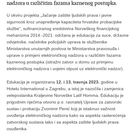
nadzora u različitim fazama kaznenog postupka.
U okviru projekta „Jačanje zaštite ljudskih prava i javne
sigurnosti kroz unapređenje kapaciteta hrvatske probacijske
službe“, sufinanciranog sredstvima Norveškog financijskog
mehanizma 2014.-2021. održana je edukacija za suce, državne
odvjetnike, načelnike policijskih uprava te službenike
Ministarstva unutarnjih poslova te Ministarstva pravosuđa i
uprave o primjeni elektroničkog nadzora u različitim fazama
kaznenog postupka (istražni zatvor u domu uz primjenu
elektroničkog nadzora i uvjetni otpust uz elektronički nadzor).
Edukacija je organizirana
12. i 13. travnja 2023.
godine u
Hotelu International u Zagrebu, a istoj je nazočila i zamjenica
veleposlanika Kraljevine Norveške Latif Homma. Edukaciju je
prigodnim riječima otvorio p.o. ravnatelj Uprave za zatvorski
sustav i probaciju Zvonimir Penić koji je istaknuo važnost
uvođenja elektroničkog nadzora kako sa aspekta rasterećenja
zatvorskog sustava tako i sa aspekta zaštite ljudskih prava
osuđenika.