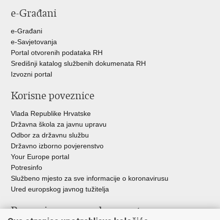
stranicu
na
na
e-Građani
Facebooku
Twitteru
e-Građani
e-Savjetovanja
Portal otvorenih podataka RH
Središnji katalog službenih dokumenata RH
Izvozni portal
Korisne poveznice
Vlada Republike Hrvatske
Državna škola za javnu upravu
Odbor za državnu službu
Državno izborno povjerenstvo
Your Europe portal
Potresinfo
Službeno mjesto za sve informacije o koronavirusu
Ured europskog javnog tužitelja
Poveznice pravosudnog sustava