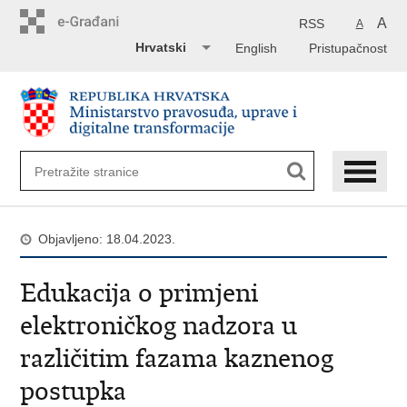
Preskoči
na
A
RSS
A
glavni
Hrvatski
English
Pristupačnost
sadržaj
Objavljeno: 18.04.2023.
Edukacija o primjeni
elektroničkog nadzora u
različitim fazama kaznenog
postupka