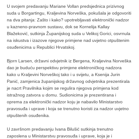
U svojem predavanju Mariane Vollan predsjednica prizivnog
suda u Borgartingu, Kraljevina Norveška, pokušala je odgovoriti
na dva pitanja: Zašto i kako? upotrebljavati elektronički nadzor
u kazneno-pravnom sustavu, dok se Kornelija Kallay
Blažeković, sutkinja Županijskog suda u Velikoj Gorici, osvrnula
na iskustva i izazove njegove primjene nad uvjetno otpuštenim
osuđenicima u Republici Hrvatskoj.
Bjorn Larsen, državni odvjetnik iz Bergena, Kraljevina Norveška
dao je buduću perspektivu primjene elektroničkog nadzora
kako u Kraljevini Norveškoj tako i u svijetu, a Ksenija Jurin
Panić, zamjenica županijskog državnog odvjetnika prezentirala
je nacrt Pravilnika kojim se regulira njegova primjena kod
istražnog zatvora u domu. Sudionicima je prezentirana i
oprema za elektronički nadzor koju je nabavilo Ministarstvo
pravosuđa i uprave i koja se trenutno koristi za nadzor uvjetno
otpuštenih osuđenika.
U završnom predavanju Ivana Bilušić sutkinja trenutno
zaposlena u Ministarstvu pravosuđa i uprave, koja je i