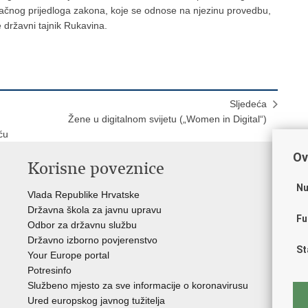
ačnog prijedloga zakona, koje se odnose na njezinu provedbu,
e državni tajnik Rukavina.
Sljedeća
Žene u digitalnom svijetu („Women in Digital“)
ću
Ov
Korisne poveznice
P
Nu
Vlada Republike Hrvatske
Por
Državna škola za javnu upravu
Drž
Fu
Odbor za državnu službu
Ure
Državno izborno povjerenstvo
Drž
St
Your Europe portal
Drž
Potresinfo
Pra
Službeno mjesto za sve informacije o koronavirusu
Hrv
Ured europskog javnog tužitelja
Hrv