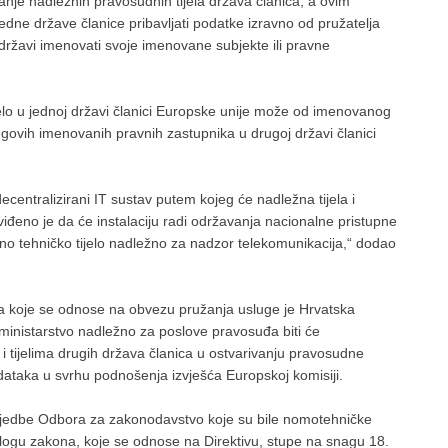
nje nadležnih pravosudnih tijela država članica, a ovim
edne države članice pribavljati podatke izravno od pružatelja
j državi imenovati svoje imenovane subjekte ili pravne
o u jednoj državi članici Europske unije može od imenovanog
egovih imenovanih pravnih zastupnika u drugoj državi članici
ecentralizirani IT sustav putem kojeg će nadležna tijela i
iđeno je da će instalaciju radi održavanja nacionalne pristupne
vno tehničko tijelo nadležno za nadzor telekomunikacija,“ dodao
na koje se odnose na obvezu pružanja usluge je Hrvatska
ministarstvo nadležno za poslove pravosuđa biti će
i tijelima drugih država članica u ostvarivanju pravosudne
odataka u svrhu podnošenja izvješća Europskoj komisiji.
jedbe Odbora za zakonodavstvo koje su bile nomotehničke
logu zakona, koje se odnose na Direktivu, stupe na snagu 18.