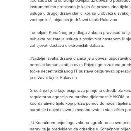
„Do sada se ta suradnja odvijala uz obvezno posredova
instrumentima propisano je kako će pravosudna tijela j
usluga u drugoj državi članici koji su u obvezi u svako
zastupnike“, objasnio je državni tajnik Rukavina.
Temeljem Konačnog prijedloga Zakona pravosudno tijel
subjekta pružatelja usluga s poslovnim nastanom ili nj
zahtijevati dostavu elektroničkih dokaza.
„Nadalje, svaka država članica je u obvezi uspostaviti d
adresati komunicirati, a ovim Prijedlogom zakona predv
točke decentraliziranog IT sustava osiguravati operati
je državni tajnik Rukavina.
Središnje tijelo koje osigurava primjenu odredbi Zako
regulatorna agencija za mrežne djelatnosti HAKOM, a 
koordinativno tijelo koje pruža pomoć domaćim tijelima 
suradnje i objedinjavanju sveobuhvatnih statističkih p
„U Konačnom prijedlogu zakona ugrađene su sve prim
naravi te je predviđeno da odredbe u Konačnom prijed