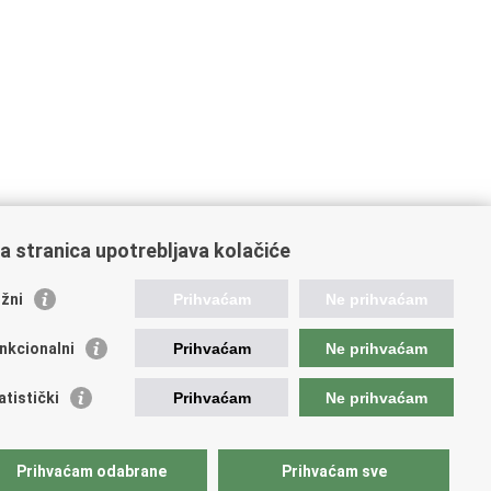
a stranica upotrebljava kolačiće
oveznice pravosudnog sustava
žni
Prihvaćam
Ne prihvaćam
tal sudova
avno odvjetništvo
nkcionalni
Prihvaćam
Ne prihvaćam
d za suzbijanje korupcije i organiziranog kriminaliteta
avno sudbeno vijeće
atistički
Prihvaćam
Ne prihvaćam
avnoodvjetničko vijeće
vosudna akademija
atska odvjetnička komora
Prihvaćam odabrane
Prihvaćam sve
atska javnobilježnička komora