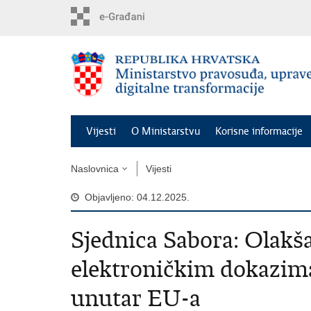
Preskoči
na
glavni
sadržaj
Vijesti
O Ministarstvu
Korisne informacije
Naslovnica
Vijesti
Objavljeno: 04.12.2025.
Sjednica Sabora: Olakša
elektroničkim dokazim
unutar EU-a