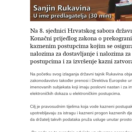
Na 8. sjednici Hrvatskog sabora državn
Konačni prijedlog zakona o prekograni
kaznenim postupcima kojim se osigur
nalozima za dostavljanje i nalozima z
postupcima i za izvršenje kazni zatvo
Na početku svog izlaganja državni tajnik Rukavina obj
zakonodavstvo također prenosi i Direktiva Europske un
imenovanih subjekata koji imaju poslovni nastan i za i
elektroničkih dokaza u elektroničkim postupcima.
Cilj je pravosudnim tijelima koja vode kazneni postupak 
upotrebljavaju za istragu i kazneni progon kaznenih d
da držatelj takvih podataka pruža usluge unutar prosto