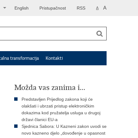
A
English
Pristupačnost
RSS
A
talna transformacija
Kontakti
Možda vas zanima i...
Predstavljen Prijedlog zakona koji će
olakšati i ubrzati pristup elektroničkim
dokazima kod pružatelja usluga u drugoj
državi članici EU-a
Sjednica Sabora: U Kazneni zakon uvodi se
novo kazneno djelo „dovođenje u opasnost