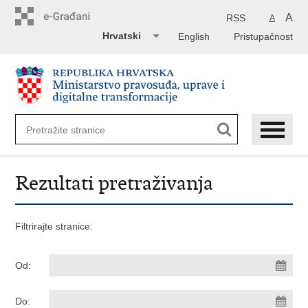
Preskoči
na
A
RSS
A
glavni
Hrvatski
English
Pristupačnost
sadržaj
Rezultati pretraživanja
Filtrirajte stranice:
Od:
Do: