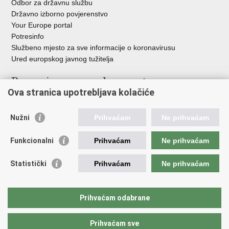
Odbor za državnu službu
Državno izborno povjerenstvo
Your Europe portal
Potresinfo
Službeno mjesto za sve informacije o koronavirusu
Ured europskog javnog tužitelja
Poveznice pravosudnog sustava
Ova stranica upotrebljava kolačiće
Portal sudova
Državno odvjetništvo
Nužni
Prihvaćam
Ne prihvaćam
Ured za suzbijanje korupcije i organiziranog kriminaliteta
Državno sudbeno vijeće
Funkcionalni
Prihvaćam
Ne prihvaćam
Državnoodvjetničko vijeće
Pravosudna akademija
Statistički
Prihvaćam
Ne prihvaćam
Hrvatska odvjetnička komora
Hrvatska javnobilježnička komora
Europski pravosudni portal
Prihvaćam odabrane
Prihvaćam sve
Povratak na vrh