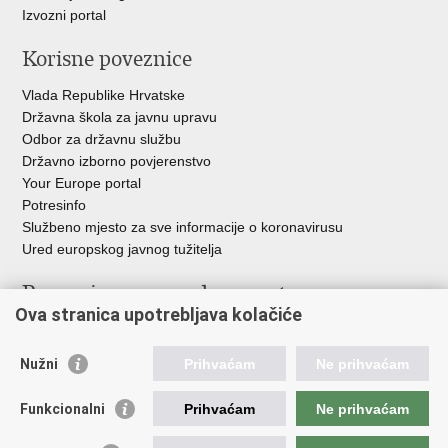
Izvozni portal
Korisne poveznice
Vlada Republike Hrvatske
Državna škola za javnu upravu
Odbor za državnu službu
Državno izborno povjerenstvo
Your Europe portal
Potresinfo
Službeno mjesto za sve informacije o koronavirusu
Ured europskog javnog tužitelja
Poveznice pravosudnog sustava
Ova stranica upotrebljava kolačiće
Portal sudova
Državno odvjetništvo
Nužni
Prihvaćam
Ne prihvaćam
Ured za suzbijanje korupcije i organiziranog kriminaliteta
Državno sudbeno vijeće
Funkcionalni
Prihvaćam
Ne prihvaćam
Državnoodvjetničko vijeće
Pravosudna akademija