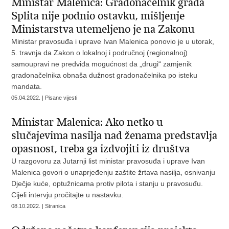
Ministar Malenica: Gradonačelnik grada
Splita nije podnio ostavku, mišljenje
Ministarstva utemeljeno je na Zakonu
Ministar pravosuđa i uprave Ivan Malenica ponovio je u utorak,
5. travnja da Zakon o lokalnoj i područnoj (regionalnoj)
samoupravi ne predviđa mogućnost da „drugi“ zamjenik
gradonačelnika obnaša dužnost gradonačelnika po isteku
mandata.
05.04.2022. | Pisane vijesti
Ministar Malenica: Ako netko u
slučajevima nasilja nad ženama predstavlja
opasnost, treba ga izdvojiti iz društva
U razgovoru za Jutarnji list ministar pravosuđa i uprave Ivan
Malenica govori o unaprjeđenju zaštite žrtava nasilja, osnivanju
Dječje kuće, optužnicama protiv pilota i stanju u pravosuđu.
Cijeli intervju pročitajte u nastavku.
08.10.2022. | Stranica