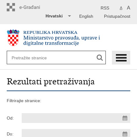
Preskoči
na
A
RSS
A
glavni
Hrvatski
English
Pristupačnost
sadržaj
Rezultati pretraživanja
Filtrirajte stranice:
Od:
Do: