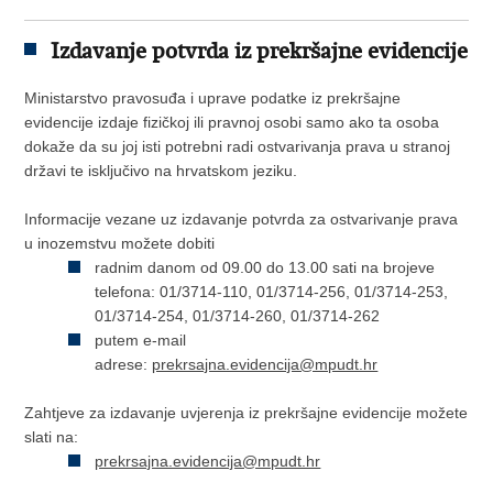
Izdavanje potvrda iz prekršajne evidencije
Ministarstvo pravosuđa i uprave podatke iz prekršajne
evidencije izdaje fizičkoj ili pravnoj osobi samo ako ta osoba
dokaže da su joj isti potrebni radi ostvarivanja prava u stranoj
državi te isključivo na hrvatskom jeziku.
Informacije vezane uz izdavanje potvrda za ostvarivanje prava
u inozemstvu možete dobiti
radnim danom od 09.00 do 13.00 sati na brojeve
telefona: 01/3714-110, 01/3714-256, 01/3714-253,
01/3714-254, 01/3714-260, 01/3714-262
putem e-mail
adrese:
prekrsajna.evidencija@mpudt.hr
Zahtjeve za izdavanje uvjerenja iz prekršajne evidencije možete
slati na:
prekrsajna.evidencija@mpudt.hr