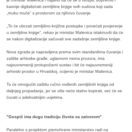
je ministar Malenica i najavio da će se u Gospić dopremiti i
kasnije digitalizirati zemljišne knjige svih sudova koji sada
„muku muče“ s prostorom za njihovo čuvanje.
„To će ubrzati zemljišno-knjižne postupke i povećati povjerenje
u zemljišne knjige“, rekao je ministar Malenica istaknuvši da će
se nakon digitalizacije sačuvati sve sadašnje zemljišne knjige.
Nova zgrada je napravljena prema svim standardima čuvanja i
zaštite arhivske građe, uglavnom nema prozora, ima
najsuvremeniji protupožarni sustav i bit će najsuvremeniji
arhivski prostor u Hrvatskoj, ocijenio je ministar Malenica.
To će omogućiti zaštitu ručno vođenih zemljišnih knjiga od
daljnjeg propadanja, jer se više neće stalno kopirati, već će se
čuvati u adekvatnijim uvjetima.
"Gospić ima dugu tradiciju života sa zatvorom"
Paralelno s projektom pismohrane ministarstvo radi na