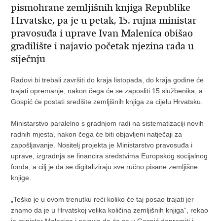
pismohrane zemljišnih knjiga Republike
Hrvatske, pa je u petak, 15. rujna ministar
pravosuđa i uprave Ivan Malenica obišao
gradilište i najavio početak njezina rada u
siječnju
Radovi bi trebali završiti do kraja listopada, do kraja godine će
trajati opremanje, nakon čega će se zaposliti 15 službenika, a
Gospić će postati središte zemljišnih knjiga za cijelu Hrvatsku.
Ministarstvo paralelno s gradnjom radi na sistematizaciji novih
radnih mjesta, nakon čega će biti objavljeni natječaji za
zapošljavanje. Nositelj projekta je Ministarstvo pravosuđa i
uprave, izgradnja se financira sredstvima Europskog socijalnog
fonda, a cilj je da se digitaliziraju sve ručno pisane zemljišne
knjige.
„Teško je u ovom trenutku reći koliko će taj posao trajati jer
znamo da je u Hrvatskoj velika količina zemljišnih knjiga“, rekao