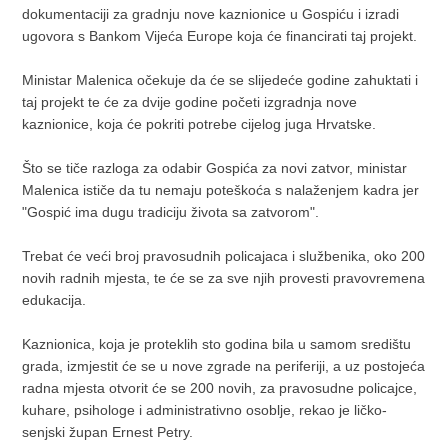
dokumentaciji za gradnju nove kaznionice u Gospiću i izradi
ugovora s Bankom Vijeća Europe koja će financirati taj projekt.
Ministar Malenica očekuje da će se slijedeće godine zahuktati i
taj projekt te će za dvije godine početi izgradnja nove
kaznionice, koja će pokriti potrebe cijelog juga Hrvatske.
Što se tiče razloga za odabir Gospića za novi zatvor, ministar
Malenica ističe da tu nemaju poteškoća s nalaženjem kadra jer
"Gospić ima dugu tradiciju života sa zatvorom".
Trebat će veći broj pravosudnih policajaca i službenika, oko 200
novih radnih mjesta, te će se za sve njih provesti pravovremena
edukacija.
Kaznionica, koja je proteklih sto godina bila u samom središtu
grada, izmjestit će se u nove zgrade na periferiji, a uz postojeća
radna mjesta otvorit će se 200 novih, za pravosudne policajce,
kuhare, psihologe i administrativno osoblje, rekao je ličko-
senjski župan Ernest Petry.