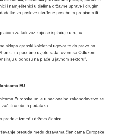
nici i namještenici u tijelima državne uprave i drugim
u dodatke za poslove utvrđene posebnim propisom ili
 plaćom za kolovoz koja se isplaćuje u rujnu.
e sklapa granski kolektivni ugovor te da pravo na
užbenici za posebne uvjete rada, ovom se Odlukom
ansiraju u odnosu na plaće u javnom sektoru“,
članicama EU
nicama Europske unije u nacionalno zakonodavstvo se
 zaštiti osobnih podataka.
a predaje između država članica.
 izvršavanje presuda među državama članicama Europske