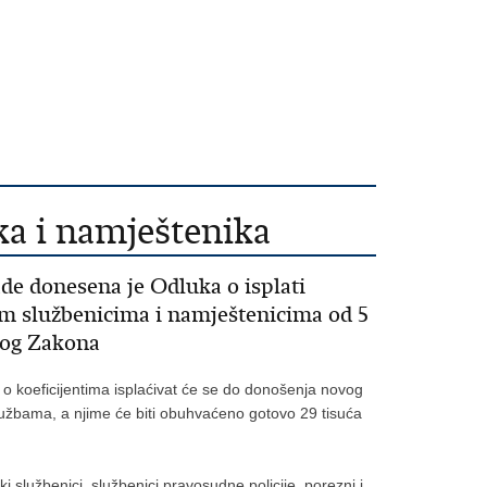
ka i namještenika
de donesena je Odluka o isplati
m službenicima i namještenicima od 5
vog Zakona
o o koeficijentima isplaćivat će se do donošenja novog
lužbama, a njime će biti obuhvaćeno gotovo 29 tisuća
ki službenici, službenici pravosudne policije, porezni i