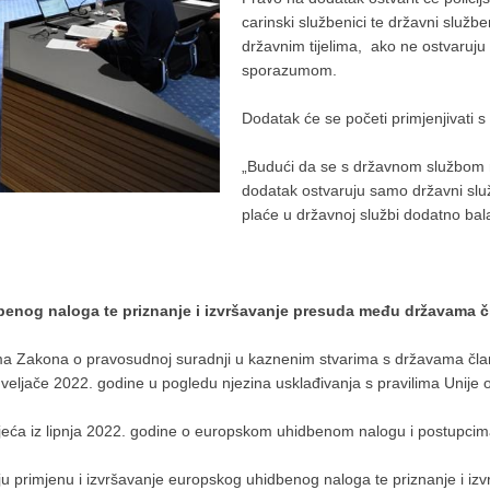
carinski službenici te državni službe
državnim tijelima, ako ne ostvaruj
sporazumom.
Dodatak će se početi primjenjivati s
„Budući da se s državnom službom n
dodatak ostvaruju samo državni sl
plaće u državnoj službi dodatno bal
idbenog naloga te priznanje i izvršavanje presuda među državama 
 Zakona o pravosudnoj suradnji u kaznenim stvarima s državama čla
 veljače 2022. godine u pogledu njezina usklađivanja s pravilima Unije o
jeća iz lipnja 2022. godine o europskom uhidbenom nalogu i postupcim
ju primjenu i izvršavanje europskog uhidbenog naloga te priznanje i