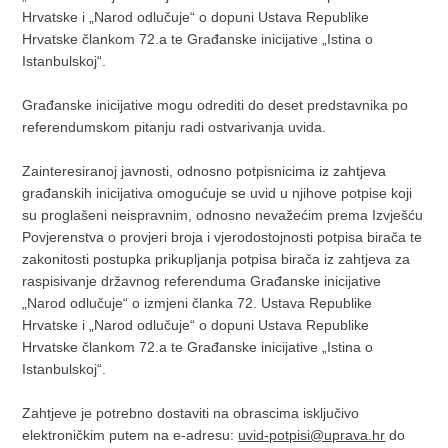
Hrvatske i „Narod odlučuje“ o dopuni Ustava Republike
Hrvatske člankom 72.a te Građanske inicijative „Istina o
Istanbulskoj“.
Građanske inicijative mogu odrediti do deset predstavnika po
referendumskom pitanju radi ostvarivanja uvida.
Zainteresiranoj javnosti, odnosno potpisnicima iz zahtjeva
građanskih inicijativa omogućuje se uvid u njihove potpise koji
su proglašeni neispravnim, odnosno nevažećim prema Izvješću
Povjerenstva o provjeri broja i vjerodostojnosti potpisa birača te
zakonitosti postupka prikupljanja potpisa birača iz zahtjeva za
raspisivanje državnog referenduma Građanske inicijative
„Narod odlučuje“ o izmjeni članka 72. Ustava Republike
Hrvatske i „Narod odlučuje“ o dopuni Ustava Republike
Hrvatske člankom 72.a te Građanske inicijative „Istina o
Istanbulskoj“.
Zahtjeve je potrebno dostaviti na obrascima isključivo
elektroničkim putem na e-adresu:
uvid-potpisi@uprava.hr
do