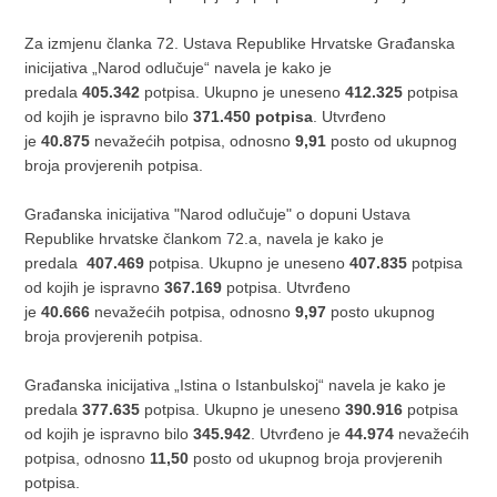
Za izmjenu članka 72. Ustava Republike Hrvatske Građanska
inicijativa „Narod odlučuje“ navela je kako je
predala
405.342
potpisa. Ukupno je uneseno
412.325
potpisa
od kojih je ispravno bilo
371.450 potpisa
. Utvrđeno
je
40.875
nevažećih potpisa, odnosno
9,91
posto od ukupnog
broja provjerenih potpisa.
Građanska inicijativa "Narod odlučuje" o dopuni Ustava
Republike hrvatske člankom 72.a, navela je kako je
predala
407.469
potpisa. Ukupno je uneseno
407.835
potpisa
od kojih je ispravno
367.169
potpisa. Utvrđeno
je
40.666
nevažećih potpisa, odnosno
9,97
posto ukupnog
broja provjerenih potpisa.
Građanska inicijativa „Istina o Istanbulskoj“ navela je kako je
predala
377.635
potpisa. Ukupno je uneseno
390.916
potpisa
od kojih je ispravno bilo
345.942
. Utvrđeno je
44.974
nevažećih
potpisa, odnosno
11,50
posto od ukupnog broja provjerenih
potpisa.