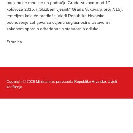
nacionalne manjine na području Grada Vukovara od 17.
kolovoza 2015. („Službeni vjesnik“ Grada Vukovara broj 7/15),
temeljem koje će predložiti Vladi Republike Hrvatske
podnošenje zahtjeva za ocjenu suglasnosti s Ustavom i
zakonom spornih odredaba tih statutarnih odluka.
Stranica
Copyright © 2026 Ministarstvo pravosuđa Republike Hrvatske.
Uvjeti
korištenja
.