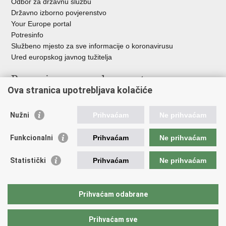
Odbor za državnu službu
Državno izborno povjerenstvo
Your Europe portal
Potresinfo
Službeno mjesto za sve informacije o koronavirusu
Ured europskog javnog tužitelja
Poveznice pravosudnog sustava
Ova stranica upotrebljava kolačiće
Portal sudova
Državno odvjetništvo
Nužni
Prihvaćam
Ne prihvaćam
Ured za suzbijanje korupcije i organiziranog kriminaliteta
Državno sudbeno vijeće
Funkcionalni
Prihvaćam
Ne prihvaćam
Državnoodvjetničko vijeće
Pravosudna akademija
Statistički
Prihvaćam
Ne prihvaćam
Hrvatska odvjetnička komora
Hrvatska javnobilježnička komora
Europski pravosudni portal
Prihvaćam odabrane
Prihvaćam sve
Povratak na vrh