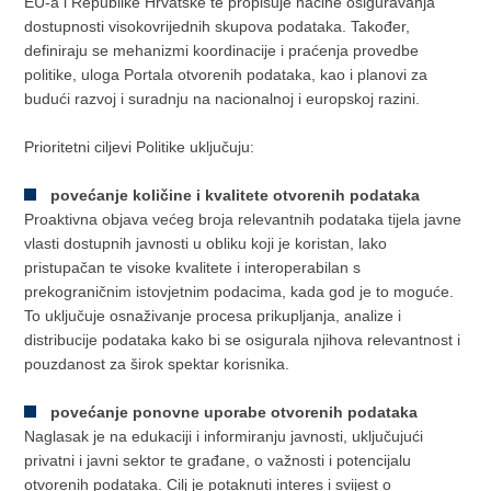
EU-a i Republike Hrvatske te propisuje načine osiguravanja
dostupnosti visokovrijednih skupova podataka. Također,
definiraju se mehanizmi koordinacije i praćenja provedbe
politike, uloga Portala otvorenih podataka, kao i planovi za
budući razvoj i suradnju na nacionalnoj i europskoj razini.
Prioritetni ciljevi Politike uključuju:
povećanje količine i kvalitete otvorenih podataka
Proaktivna objava većeg broja relevantnih podataka tijela javne
vlasti dostupnih javnosti u obliku koji je koristan, lako
pristupačan te visoke kvalitete i interoperabilan s
prekograničnim istovjetnim podacima, kada god je to moguće.
To uključuje osnaživanje procesa prikupljanja, analize i
distribucije podataka kako bi se osigurala njihova relevantnost i
pouzdanost za širok spektar korisnika.
povećanje ponovne uporabe otvorenih podataka
Naglasak je na edukaciji i informiranju javnosti, uključujući
privatni i javni sektor te građane, o važnosti i potencijalu
otvorenih podataka. Cilj je potaknuti interes i svijest o