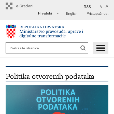
Preskoči
na
A
RSS
A
glavni
Hrvatski
English
Pristupačnost
sadržaj
Politika otvorenih podataka