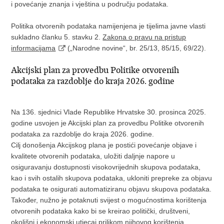
i povećanje znanja i vještina u području podataka.
Politika otvorenih podataka namijenjena je tijelima javne vlasti
sukladno članku 5. stavku 2.
Zakona o pravu na pristup
informacijama
(„Narodne novine“, br. 25/13, 85/15, 69/22).
Akcijski plan za provedbu Politike otvorenih
podataka za razdoblje do kraja 2026. godine
Na 136. sjednici Vlade Republike Hrvatske 30. prosinca 2025.
godine usvojen je Akcijski plan za provedbu Politike otvorenih
podataka za razdoblje do kraja 2026. godine.
Cilj donošenja Akcijskog plana je postići povećanje objave i
kvalitete otvorenih podataka, uložiti daljnje napore u
osiguravanju dostupnosti visokovrijednih skupova podataka,
kao i svih ostalih skupova podataka, ukloniti prepreke za objavu
podataka te osigurati automatiziranu objavu skupova podataka.
Također, nužno je potaknuti svijest o mogućnostima korištenja
otvorenih podataka kako bi se kreirao politički, društveni,
okolišni i ekonomski utjecaj prilikom njihovog korištenja.