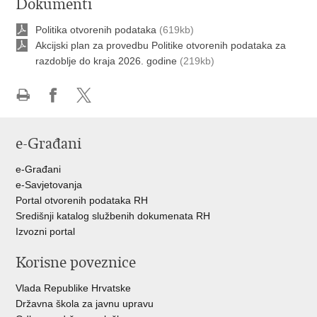
Dokumenti
Politika otvorenih podataka
(619kb)
Akcijski plan za provedbu Politike otvorenih podataka za
razdoblje do kraja 2026. godine
(219kb)
Ispiši
Podijeli
Podijeli
stranicu
na
na
e-Građani
Facebooku
Twitteru
e-Građani
e-Savjetovanja
Portal otvorenih podataka RH
Središnji katalog službenih dokumenata RH
Izvozni portal
Korisne poveznice
Vlada Republike Hrvatske
Državna škola za javnu upravu