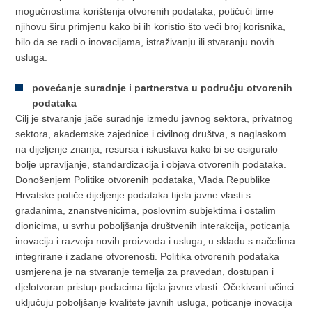
mogućnostima korištenja otvorenih podataka, potičući time
njihovu širu primjenu kako bi ih koristio što veći broj korisnika,
bilo da se radi o inovacijama, istraživanju ili stvaranju novih
usluga.
povećanje suradnje i partnerstva u području otvorenih
podataka
Cilj je stvaranje jače suradnje između javnog sektora, privatnog
sektora, akademske zajednice i civilnog društva, s naglaskom
na dijeljenje znanja, resursa i iskustava kako bi se osiguralo
bolje upravljanje, standardizacija i objava otvorenih podataka.
Donošenjem Politike otvorenih podataka, Vlada Republike
Hrvatske potiče dijeljenje podataka tijela javne vlasti s
građanima, znanstvenicima, poslovnim subjektima i ostalim
dionicima, u svrhu poboljšanja društvenih interakcija, poticanja
inovacija i razvoja novih proizvoda i usluga, u skladu s načelima
integrirane i zadane otvorenosti. Politika otvorenih podataka
usmjerena je na stvaranje temelja za pravedan, dostupan i
djelotvoran pristup podacima tijela javne vlasti. Očekivani učinci
uključuju poboljšanje kvalitete javnih usluga, poticanje inovacija